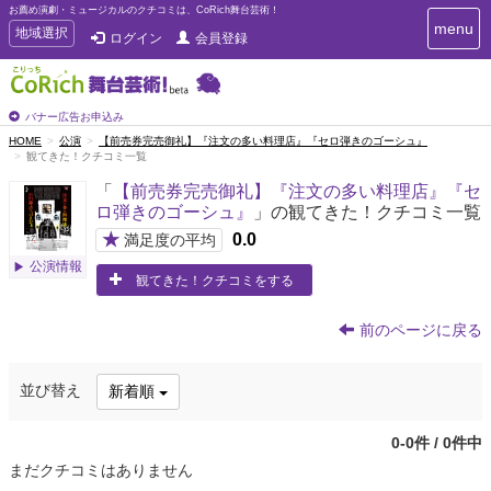
お薦め演劇・ミュージカルのクチコミは、CoRich舞台芸術！
T
menu
T
地域選択
ログイン
会員登録
o
o
g
g
g
g
l
l
バナー広告お申込み
e
e
HOME
公演
【前売券完売御礼】『注文の多い料理店』『セロ弾きのゴーシュ』
n
観てきた！クチコミ一覧
n
a
a
v
「
【前売券完売御礼】『注文の多い料理店』『セ
i
v
ロ弾きのゴーシュ』
」の観てきた！クチコミ一覧
g
i
a
★
0.0
満足度の平均
g
t
公演情報
a
i
観てきた！クチコミをする
t
o
n
i
前のページに戻る
o
n
並び替え
新着順
0-0件 / 0件中
まだクチコミはありません