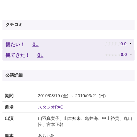
クチコミ
♪
♪
♪
♪
♪
0
0.0
観たい！
人
★
★
★
★
★
0
0.0
観てきた！
人
公演詳細
期間
2010/03/19 (金) ～ 2010/03/21 (日)
劇場
スタジオPAC
出演
山羽真実子、山本知未、亀井海、中山裕貴、丸山
怜、宮本正幹
脚本
あらい汎