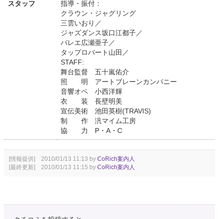
スタッフ
指導・振付：
クラウン・ジャグリング
三雲いおり／
ジャズダンス坂口江都子／
バレエ広瀬亜子／
タップロバート山田／
STAFF:
舞台監督 五十嵐佑介
照 明 アートブレーンカンパニー
音響オペ 小西洋輝
衣 装 長壁明美
宣伝美術 池田英樹(TRAVIS)
制 作 汎マイム工房
協 力 P・A・C
[情報提供] 2010/01/13 11:13 by
CoRich案内人
[最終更新] 2010/01/13 11:15 by
CoRich案内人