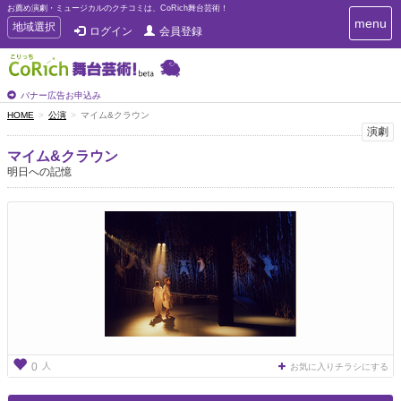
お薦め演劇・ミュージカルのクチコミは、CoRich舞台芸術！
T
menu
T
地域選択
ログイン
会員登録
o
o
g
g
g
g
l
l
バナー広告お申込み
e
e
HOME
公演
マイム&クラウン
n
n
演劇
a
a
v
マイム&クラウン
i
v
明日への記憶
g
i
a
g
t
a
i
t
o
n
i
o
n
人
0
お気に入りチラシにする