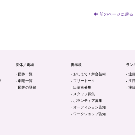
前のページに戻る
団体／劇場
掲示板
ラン
団体一覧
おしえて！舞台芸術
注
ミ
劇場一覧
フリートーク
注
団体の登録
出演者募集
注
スタッフ募集
ボランティア募集
オーディション告知
ワークショップ告知