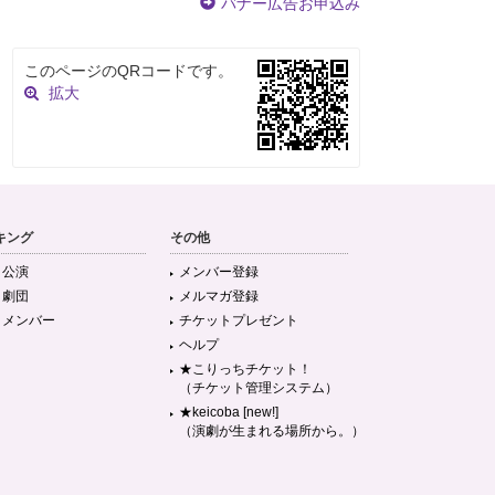
バナー広告お申込み
このページのQRコードです。
拡大
キング
その他
目公演
メンバー登録
目劇団
メルマガ登録
目メンバー
チケットプレゼント
ヘルプ
★こりっちチケット！
（チケット管理システム）
★keicoba [new!]
（演劇が生まれる場所から。）