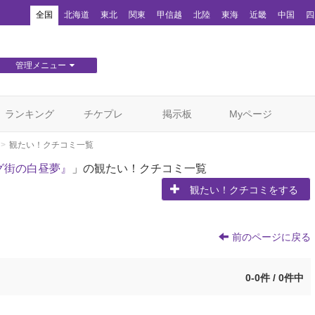
！
全国
北海道
東北
関東
甲信越
北陸
東海
近畿
中国
四
管理メニュー
団体WEBサイト管理
顧客管理
ランキング
チケプレ
掲示板
Myページ
観たい！クチコミ一覧
グ街の白昼夢』
」の観たい！クチコミ一覧
観たい！クチコミをする
前のページに戻る
0-0件 / 0件中