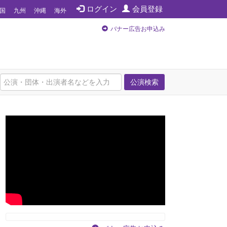
ログイン
会員登録
国
九州
沖縄
海外
バナー広告お申込み
公演検索