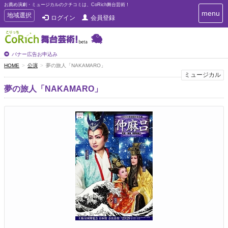
お薦め演劇・ミュージカルのクチコミは、CoRich舞台芸術！
T
menu
T
地域選択
ログイン
会員登録
o
o
g
g
g
g
l
l
バナー広告お申込み
e
e
HOME
公演
夢の旅人「NAKAMARO」
n
n
ミュージカル
a
a
v
夢の旅人「NAKAMARO」
i
v
g
i
a
g
t
a
i
t
o
n
i
o
n