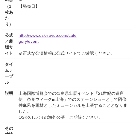
料金
～
（1
【発売日】
枚あ
た
り）
公式
http://www.osk-revue.com/cate
／劇
gory/event
場サ
イト
※正式な公演情報は公式サイトでご確認ください。
タイ
ムテ
ーブ
ル
説明
上海国際博覧会での奈良県出展イベント「21世紀の遣唐
使 奈良ウィークin上海」でのステージショーとして阿倍
仲麻呂を題材としたミュージカルを上演することとなりま
した。
OSK久しぶりの海外公演！ご期待ください。
その