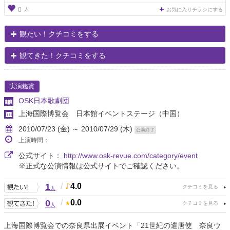
人
0
お気に入りチラシにする
観たい！クチコミをする
観てきた！クチコミをする
実演鑑賞
OSK日本歌劇団
上海国際博覧会 日本館イベントステージ
（中国）
2010/07/23 (金) ～ 2010/07/29 (木)
公演終了
上演時間：
公式サイト：
http://www.osk-revue.com/category/event
※正式な公演情報は公式サイトでご確認ください。
1
/
4.0
人
0
/
0.0
人
上海国際博覧会での奈良県出展イベント「21世紀の遣唐使 奈良ウ