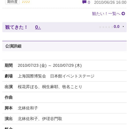
♪♪♪♪
期待度
0
2010/06/26 16:00
観たい！一覧へ
★
★
★
★
★
0
0.0
観てきた！
人
公演詳細
期間
2010/07/23 (金) ～ 2010/07/29 (木)
劇場
上海国際博覧会 日本館イベントステージ
出演
桜花昇ぼる、桐生麻耶、牧名ことり
作曲
脚本
北林佐和子
演出
北林佐和子、伊瑳谷門取