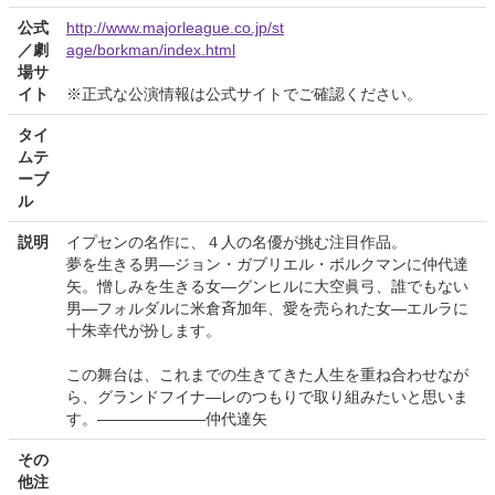
公式
http://www.majorleague.co.jp/st
／劇
age/borkman/index.html
場サ
イト
※正式な公演情報は公式サイトでご確認ください。
タイ
ムテ
ーブ
ル
説明
イプセンの名作に、４人の名優が挑む注目作品。
夢を生きる男―ジョン・ガブリエル・ボルクマンに仲代達
矢。憎しみを生きる女―グンヒルに大空眞弓、誰でもない
男―フォルダルに米倉斉加年、愛を売られた女―エルラに
十朱幸代が扮します。
この舞台は、これまでの生きてきた人生を重ね合わせなが
ら、グランドフイナ―レのつもりで取り組みたいと思いま
す。―――――――仲代達矢
その
他注