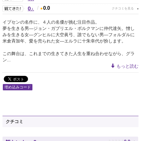
0
/
0.0
人
イプセンの名作に、４人の名優が挑む注目作品。
夢を生きる男―ジョン・ガブリエル・ボルクマンに仲代達矢。憎し
みを生きる女―グンヒルに大空眞弓、誰でもない男―フォルダルに
米倉斉加年、愛を売られた女―エルラに十朱幸代が扮します。
この舞台は、これまでの生きてきた人生を重ね合わせながら、グラ
ン...
もっと読む
埋め込みコード
クチコミ