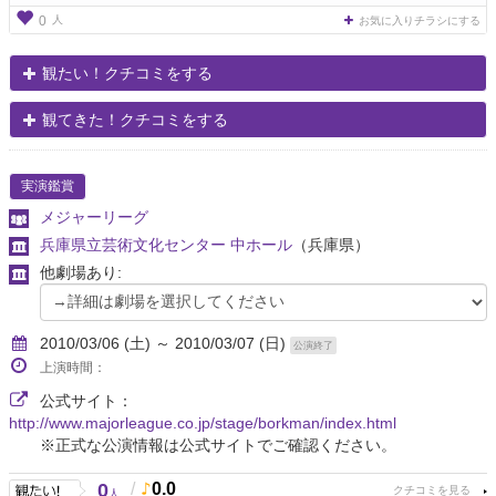
人
0
お気に入りチラシにする
観たい！クチコミをする
観てきた！クチコミをする
実演鑑賞
メジャーリーグ
兵庫県立芸術文化センター 中ホール
（兵庫県）
他劇場あり:
2010/03/06 (土) ～ 2010/03/07 (日)
公演終了
上演時間：
公式サイト：
http://www.majorleague.co.jp/stage/borkman/index.html
※正式な公演情報は公式サイトでご確認ください。
0
/
0.0
人