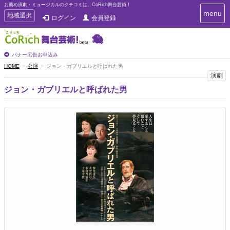
お薦め演劇・ミュージカルのクチコミは、CoRich舞台芸術！
T
menu
T
地域選択
ログイン
会員登録
o
o
g
g
g
g
l
l
バナー広告お申込み
e
e
HOME
公演
ジョン・ガブリエルと呼ばれた男
n
n
演劇
a
a
v
ジョン・ガブリエルと呼ばれた男
i
v
g
i
a
g
t
a
i
t
o
n
i
o
n