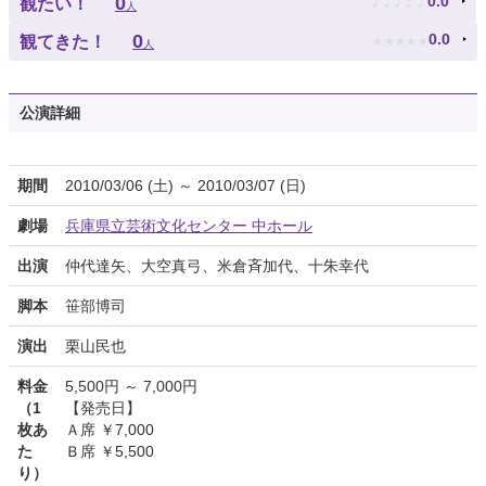
♪
♪
♪
♪
♪
0
0.0
観たい！
人
★
★
★
★
★
0
0.0
観てきた！
人
公演詳細
期間
2010/03/06 (土) ～ 2010/03/07 (日)
劇場
兵庫県立芸術文化センター 中ホール
出演
仲代達矢、大空真弓、米倉斉加代、十朱幸代
脚本
笹部博司
演出
栗山民也
料金
5,500円 ～ 7,000円
（1
【発売日】
枚あ
Ａ席 ￥7,000
た
Ｂ席 ￥5,500
り）