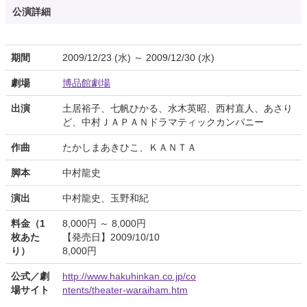
公演詳細
期間
2009/12/23 (水) ～ 2009/12/30 (水)
劇場
博品館劇場
出演
土居裕子、七帆ひかる、水木英昭、西村直人、あさり
ど、中村ＪＡＰＡＮドラマティックカンパニー
作曲
たかしまあきひこ、ＫＡＮＴＡ
脚本
中村龍史
演出
中村龍史、玉野和紀
料金（1
8,000円 ～ 8,000円
枚あた
【発売日】2009/10/10
り）
8,000円
公式／劇
http://www.hakuhinkan.co.jp/co
場サイト
ntents/theater-waraiham.htm