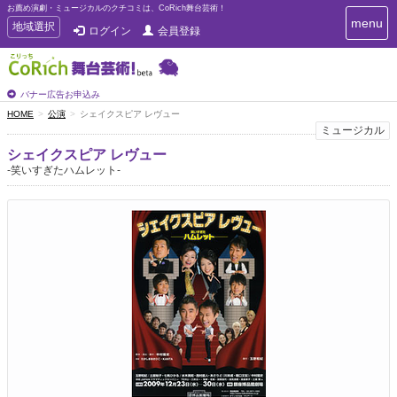
お薦め演劇・ミュージカルのクチコミは、CoRich舞台芸術！
T
menu
T
地域選択
ログイン
会員登録
o
o
g
g
g
g
l
l
バナー広告お申込み
e
e
HOME
公演
シェイクスピア レヴュー
n
n
ミュージカル
a
a
v
シェイクスピア レヴュー
i
v
-笑いすぎたハムレット-
g
i
a
g
t
a
i
t
o
n
i
o
n