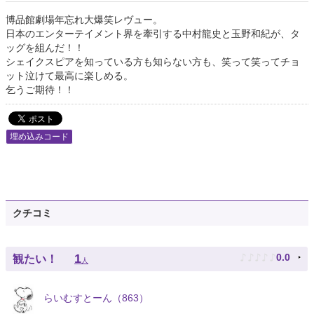
博品館劇場年忘れ大爆笑レヴュー。
日本のエンターテイメント界を牽引する中村龍史と玉野和紀が、タ
ッグを組んだ！！
シェイクスピアを知っている方も知らない方も、笑って笑ってチョ
ット泣けて最高に楽しめる。
乞うご期待！！
埋め込みコード
クチコミ
♪
♪
♪
♪
♪
1
0.0
観たい！
人
らいむすとーん（863）