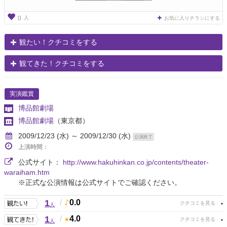
人
0
お気に入りチラシにする
観たい！クチコミをする
観てきた！クチコミをする
実演鑑賞
博品館劇場
博品館劇場
（東京都）
2009/12/23 (水) ～ 2009/12/30 (水)
公演終了
上演時間：
公式サイト：
http://www.hakuhinkan.co.jp/contents/theater-
waraiham.htm
※正式な公演情報は公式サイトでご確認ください。
1
/
0.0
人
1
/
4.0
人