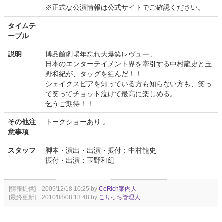
※正式な公演情報は公式サイトでご確認ください。
タイムテ
ーブル
説明
博品館劇場年忘れ大爆笑レヴュー。
日本のエンターテイメント界を牽引する中村龍史と玉
野和紀が、タッグを組んだ！！
シェイクスピアを知っている方も知らない方も、笑っ
て笑ってチョット泣けて最高に楽しめる。
乞うご期待！！
その他注
トークショーあり 。
意事項
スタッフ
脚本・演出・出演・振付：中村龍史
振付・出演：玉野和紀
[情報提供] 2009/12/18 10:25 by
CoRich案内人
[最終更新] 2010/08/08 13:48 by
こりっち管理人