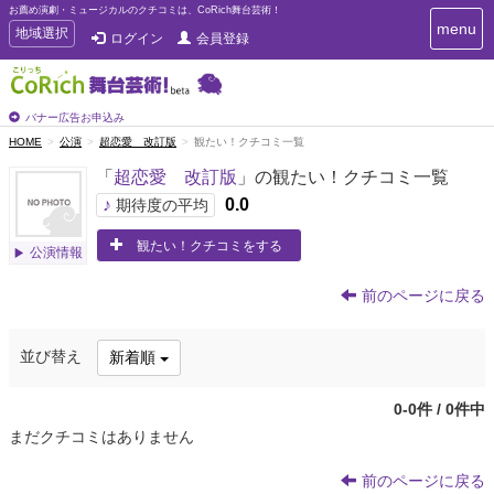
お薦め演劇・ミュージカルのクチコミは、CoRich舞台芸術！
T
menu
T
地域選択
ログイン
会員登録
o
o
g
g
g
g
l
l
バナー広告お申込み
e
e
HOME
公演
超恋愛 改訂版
観たい！クチコミ一覧
n
n
a
「
超恋愛 改訂版
」の観たい！クチコミ一覧
a
v
i
v
♪
0.0
期待度の平均
g
i
a
観たい！クチコミをする
g
公演情報
t
a
i
t
o
前のページに戻る
n
i
o
並び替え
新着順
n
0-0件 / 0件中
まだクチコミはありません
前のページに戻る