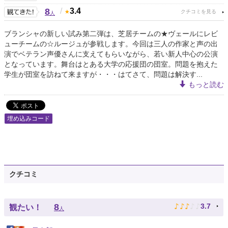
8
/
3.4
人
ブランシャの新しい試み第二弾は、芝居チームの★ヴェールにレビ
ューチームの☆ルージュが参戦します。今回は三人の作家と声の出
演でベテラン声優さんに支えてもらいながら、若い新人中心の公演
となっています。舞台はとある大学の応援団の団室。問題を抱えた
学生が団室を訪ねて来ますが・・・はてさて、問題は解決す...
もっと読む
埋め込みコード
クチコミ
♪
♪
♪
♪
♪
8
3.7
観たい！
人