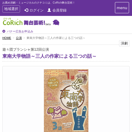
お薦め演劇・ミュージカルのクチコミは、CoRich舞台芸術！
T
menu
T
地域選択
ログイン
会員登録
o
o
g
g
g
g
l
l
バナー広告お申込み
e
e
HOME
公演
東南大学物語～三人の作家による三つの話～
n
n
演劇
a
a
v
遊々団ブランシャ第12回公演
i
v
東南大学物語～三人の作家による三つの話～
g
i
a
g
t
a
i
t
o
n
i
o
n