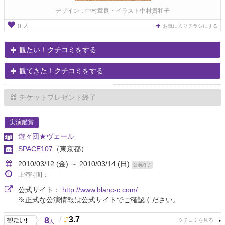
デザイン：中村章良・イラスト中村貴和子
人
0
お気に入りチラシにする
観たい！クチコミをする
観てきた！クチコミをする
チケットプレゼント終了
実演鑑賞
遊々団★ヴェール
SPACE107
（東京都）
2010/03/12 (金) ～ 2010/03/14 (日)
公演終了
上演時間：
公式サイト：
http://www.blanc-c.com/
※正式な公演情報は公式サイトでご確認ください。
8
/
3.7
人