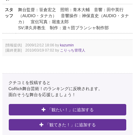
スタ
舞台監督：笹倉宏之 照明：青木大輔 音響：田中英行
ッフ
（AUDIO・タナカ） 音響操作：神保直史（AUDIO・タナ
カ） 宣伝写真：堀進太郎
SV:津久井教生 制作：遊々団ブランシャ制作部
[情報提供] 2009/12/12 18:06 by
kazumin
[最終更新] 2010/03/19 07:02 by
こりっち管理人
クチコミを投稿すると
CoRich舞台芸術！のランキングに反映されます。
面白そうな舞台を応援しましょう！
「観たい！」に追加する
「観てきた！」に追加する