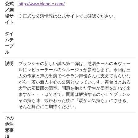
公式
http://www.blanc-c.com/
／劇
場サ
※正式な公演情報は公式サイトでご確認ください。
イト
タイ
ムテ
ーブ
ル
説明
ブランシャの新しい試み第二弾は、芝居チームの★ヴェー
ルにレビューチームの☆ルージュが参戦します。今回は三
人の作家と声の出演でベテラン声優さんに支えてもらいな
がら、若い新人中心の公演となっています。舞台はとある
大学の応援団の団室。問題を抱えた学生が団室を訪ねて来
ますが・・・はてさて、問題は解決するのか！？ブランシ
ャの持ち味、観終わった後に『暖かい気持ち』にさせる、
そんな舞台にご期待ください。
その
他注
意事
項