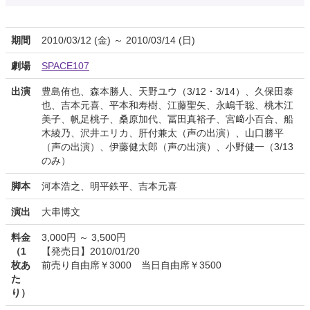
期間
2010/03/12 (金) ～ 2010/03/14 (日)
劇場
SPACE107
出演
豊島侑也、森本勝人、天野ユウ（3/12・3/14）、久保田泰
也、吉本元喜、平本和寿樹、江藤聖矢、永嶋千聡、桃木江
美子、帆足桃子、桑原加代、冨田真裕子、宮﨑小百合、船
木綾乃、沢井エリカ、肝付兼太（声の出演）、山口勝平
（声の出演）、伊藤健太郎（声の出演）、小野健一（3/13
のみ）
脚本
河本浩之、明平鉄平、吉本元喜
演出
大串博文
料金
3,000円 ～ 3,500円
（1
【発売日】2010/01/20
枚あ
前売り自由席￥3000 当日自由席￥3500
た
り）