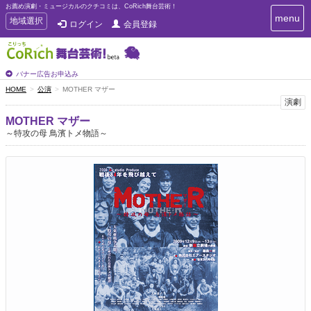
お薦め演劇・ミュージカルのクチコミは、CoRich舞台芸術！
T
menu
T
地域選択
ログイン
会員登録
o
o
g
g
g
g
l
l
バナー広告お申込み
e
e
HOME
公演
MOTHER マザー
n
n
演劇
a
a
v
MOTHER マザー
i
v
～特攻の母 鳥濱トメ物語～
g
i
a
g
t
a
i
t
o
n
i
o
n