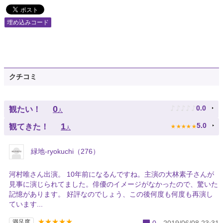
埋め込みコード
クチコミ
♪
♪
♪
♪
♪
0
0.0
観たい！
人
★
★
★
★
★
1
5.0
観てきた！
人
緑地-ryokuchi（276）
河村唯さん出演。 10年前になるんですね。主演の大林素子さんが
見事に演じられてました。俳優のイメージがなかったので、驚いた
記憶があります。 好評なのでしょう、この後何度も何度も再演し
ています...
★★★★★
満足度