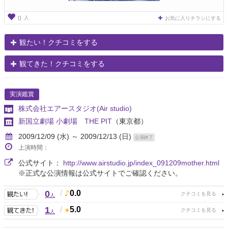
人
0
お気に入りチラシにする
観たい！クチコミをする
観てきた！クチコミをする
実演鑑賞
株式会社エアースタジオ(Air studio)
新国立劇場 小劇場 THE PIT
（東京都）
2009/12/09 (水) ～ 2009/12/13 (日)
公演終了
上演時間：
公式サイト：
http://www.airstudio.jp/index_091209mother.html
※正式な公演情報は公式サイトでご確認ください。
0
/
0.0
人
1
/
5.0
人