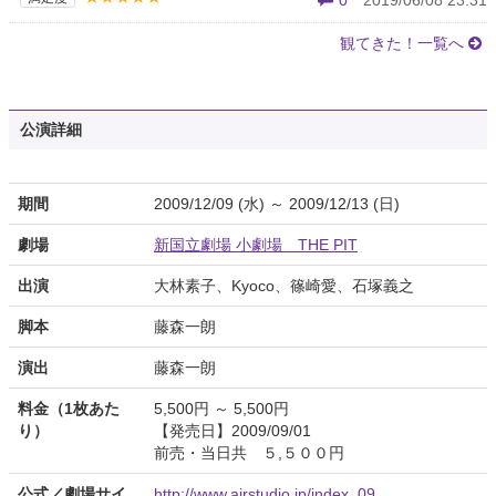
0
2019/06/08 23:31
観てきた！一覧へ
公演詳細
期間
2009/12/09 (水) ～ 2009/12/13 (日)
劇場
新国立劇場 小劇場 THE PIT
出演
大林素子、Kyoco、篠崎愛、石塚義之
脚本
藤森一朗
演出
藤森一朗
料金（1枚あた
5,500円 ～ 5,500円
り）
【発売日】2009/09/01
前売・当日共 ５,５００円
公式／劇場サイ
http://www.airstudio.jp/index_09