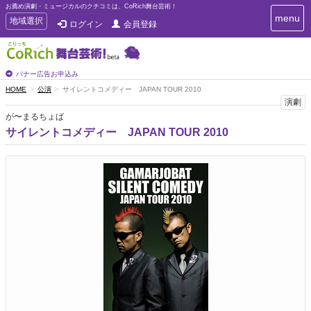
お薦め演劇・ミュージカルのクチコミは、CoRich舞台芸術！
T
menu
T
地域選択
ログイン
会員登録
o
o
g
g
g
g
l
l
バナー広告お申込み
e
e
HOME
公演
サイレントコメディー JAPAN TOUR 2010
n
n
演劇
a
a
v
が〜まるちょば
i
v
サイレントコメディー JAPAN TOUR 2010
g
i
a
g
t
a
i
t
o
n
i
o
n