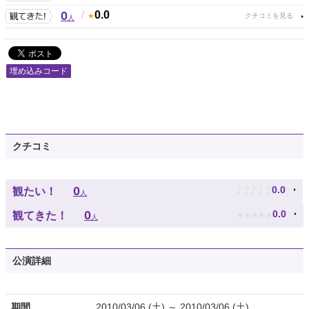
0
/
0.0
人
埋め込みコード
クチコミ
♪
♪
♪
♪
♪
0
0.0
観たい！
人
★
★
★
★
★
0
0.0
観てきた！
人
公演詳細
期間
2010/03/06 (土) ～ 2010/03/06 (土)