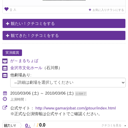
人
0
お気に入りチラシにする
観たい！クチコミをする
観てきた！クチコミをする
実演鑑賞
が～まるちょば
金沢市文化ホール
（石川県）
他劇場あり:
2010/03/06 (土) ～ 2010/03/06 (土)
公演終了
上演時間：
公式サイト：
http://www.gamarjobat.com/jptour/index.html
※正式な公演情報は公式サイトでご確認ください。
0
/
0.0
人