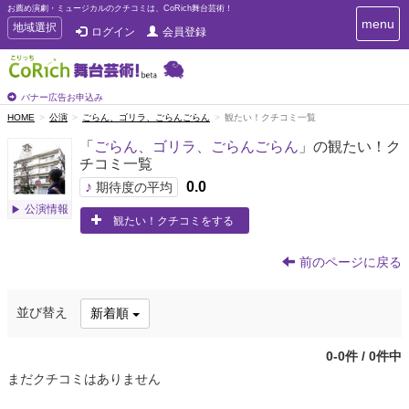
お薦め演劇・ミュージカルのクチコミは、CoRich舞台芸術！
T
menu
T
地域選択
ログイン
会員登録
o
o
g
g
g
g
l
l
バナー広告お申込み
e
e
HOME
公演
ごらん、ゴリラ、ごらんごらん
観たい！クチコミ一覧
n
n
a
「
ごらん、ゴリラ、ごらんごらん
」の観たい！ク
a
v
チコミ一覧
i
v
g
♪
0.0
i
期待度の平均
a
g
公演情報
t
観たい！クチコミをする
a
i
t
o
n
i
前のページに戻る
o
n
並び替え
新着順
0-0件 / 0件中
まだクチコミはありません