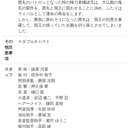
茜丸のパトロンとなった時の権力者橘諸兄は、大仏殿の鬼
瓦の製作を、茜丸と我王に競わせることに決め、ふたりは
ライバルとして運命の再会をします。
しかし、勝負に敗れそうになった茜丸は、我王の旧悪を暴
露して、我王の残っていた右腕を切り落とさせてしまいま
した。
その
※ダブルキャスト
他注
意事
項
スタ
美 術：妹尾 河童
ッフ
振 付：田井中 智子
照明原案：勝柴 次朗
音 響：押久保 豊
衣 裳：樋口 藍
小道具：岩辺 健二、平野 忍
ヘアーメイク：鎌田 直樹
声楽指導：矢部 玲司
演出助手：栗城 宏
音楽監督助手：紫竹 ゆうこ
振付助手：高田 綾