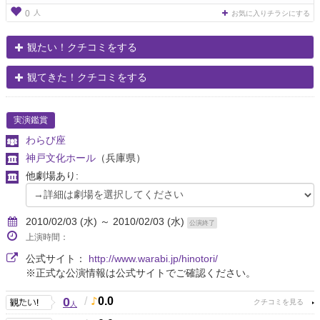
人
0
お気に入りチラシにする
観たい！クチコミをする
観てきた！クチコミをする
実演鑑賞
わらび座
神戸文化ホール
（兵庫県）
他劇場あり:
2010/02/03 (水) ～ 2010/02/03 (水)
公演終了
上演時間：
公式サイト：
http://www.warabi.jp/hinotori/
※正式な公演情報は公式サイトでご確認ください。
0
/
0.0
人