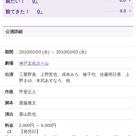
♪
♪
♪
♪
♪
0
0.0
観たい！
人
★
★
★
★
★
0
0.0
観てきた！
人
公演詳細
期間
2010/02/03 (水) ～ 2010/02/03 (水)
劇場
神戸文化ホール
出演
三重野葵、上野哲也、戎本みろ、椿千代、佐藤明日香、上
野まゆ、末武あすなろ、他
作曲
甲斐正人
脚本
齋藤雅文
演出
栗山民也
料金
2,000円 ～ 6,000円
（1
【発売日】