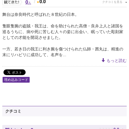
0
/
0.0
人
舞台は奈良時代と呼ばれた８世紀の日本。
隻眼隻腕の盗賊・我王は、命を助けられた高僧・良弁上人と諸国を
巡るうちに、病や死に苦しむ人々の姿に出会い、眠っていた彫刻家
としての才能を開花させました。
一方、若き日の我王に利き腕を傷つけられた仏師・茜丸は、精進の
末にリハビリに成功して、名声を...
もっと読む
埋め込みコード
クチコミ