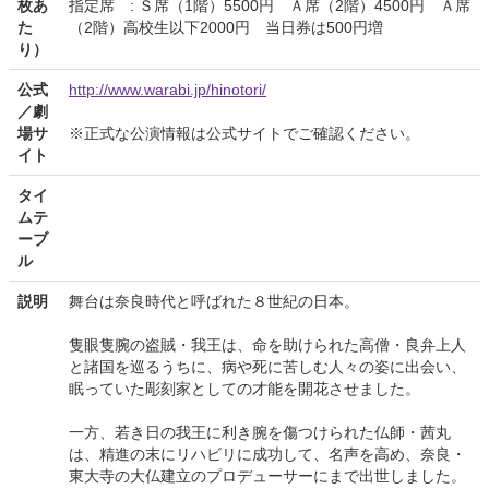
枚あ
指定席 : Ｓ席（1階）5500円 Ａ席（2階）4500円 Ａ席
た
（2階）高校生以下2000円 当日券は500円増
り）
公式
http://www.warabi.jp/hinotori/
／劇
場サ
※正式な公演情報は公式サイトでご確認ください。
イト
タイ
ムテ
ーブ
ル
説明
舞台は奈良時代と呼ばれた８世紀の日本。
隻眼隻腕の盗賊・我王は、命を助けられた高僧・良弁上人
と諸国を巡るうちに、病や死に苦しむ人々の姿に出会い、
眠っていた彫刻家としての才能を開花させました。
一方、若き日の我王に利き腕を傷つけられた仏師・茜丸
は、精進の末にリハビリに成功して、名声を高め、奈良・
東大寺の大仏建立のプロデューサーにまで出世しました。