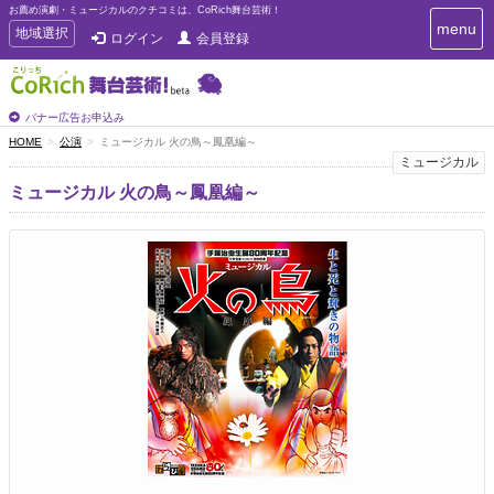
お薦め演劇・ミュージカルのクチコミは、CoRich舞台芸術！
T
menu
T
地域選択
ログイン
会員登録
o
o
g
g
g
g
l
l
バナー広告お申込み
e
e
HOME
公演
ミュージカル 火の鳥～鳳凰編～
n
n
ミュージカル
a
a
v
ミュージカル 火の鳥～鳳凰編～
i
v
g
i
a
g
t
a
i
t
o
n
i
o
n