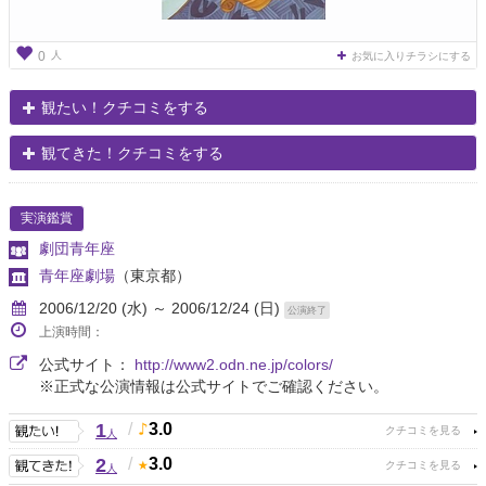
人
0
お気に入りチラシにする
観たい！クチコミをする
観てきた！クチコミをする
実演鑑賞
劇団青年座
青年座劇場
（東京都）
2006/12/20 (水) ～ 2006/12/24 (日)
公演終了
上演時間：
公式サイト：
http://www2.odn.ne.jp/colors/
※正式な公演情報は公式サイトでご確認ください。
1
/
3.0
人
2
/
3.0
人