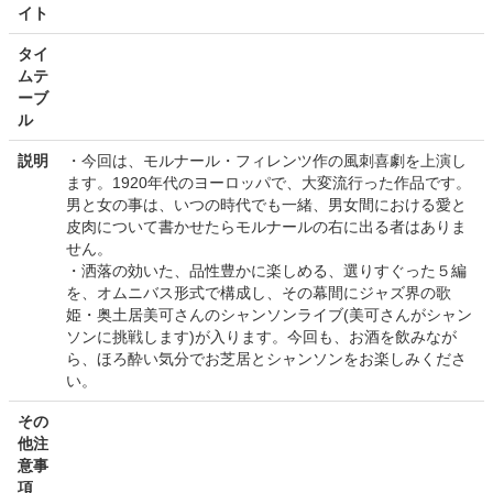
イト
タイ
ムテ
ーブ
ル
説明
・今回は、モルナール・フィレンツ作の風刺喜劇を上演し
ます。1920年代のヨーロッパで、大変流行った作品です。
男と女の事は、いつの時代でも一緒、男女間における愛と
皮肉について書かせたらモルナールの右に出る者はありま
せん。
・洒落の効いた、品性豊かに楽しめる、選りすぐった５編
を、オムニバス形式で構成し、その幕間にジャズ界の歌
姫・奥土居美可さんのシャンソンライブ(美可さんがシャン
ソンに挑戦します)が入ります。今回も、お酒を飲みなが
ら、ほろ酔い気分でお芝居とシャンソンをお楽しみくださ
い。
その
他注
意事
項