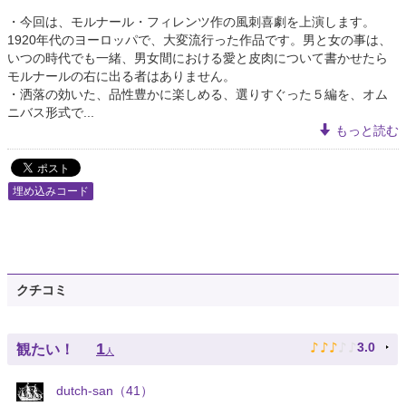
・今回は、モルナール・フィレンツ作の風刺喜劇を上演します。
1920年代のヨーロッパで、大変流行った作品です。男と女の事は、
いつの時代でも一緒、男女間における愛と皮肉について書かせたら
モルナールの右に出る者はありません。
・洒落の効いた、品性豊かに楽しめる、選りすぐった５編を、オム
ニバス形式で...
もっと読む
埋め込みコード
クチコミ
♪
♪
♪
♪
♪
1
3.0
観たい！
人
dutch-san（41）