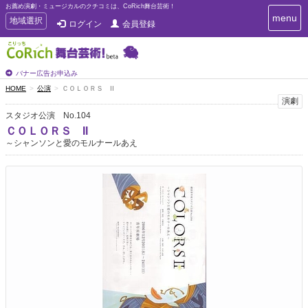
お薦め演劇・ミュージカルのクチコミは、CoRich舞台芸術！
T
menu
T
地域選択
ログイン
会員登録
o
o
g
g
g
g
l
l
バナー広告お申込み
e
e
HOME
公演
ＣＯＬＯＲＳ II
n
n
演劇
a
a
v
スタジオ公演 No.104
i
v
ＣＯＬＯＲＳ II
g
i
～シャンソンと愛のモルナールあえ
a
g
t
a
i
t
o
n
i
o
n