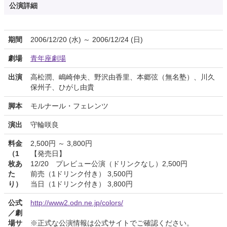
公演詳細
期間
2006/12/20 (水) ～ 2006/12/24 (日)
劇場
青年座劇場
出演
高松潤、嶋崎伸夫、野沢由香里、本郷弦（無名塾）、川久
保州子、ひがし由貴
脚本
モルナール・フェレンツ
演出
守輪咲良
料金
2,500円 ～ 3,800円
（1
【発売日】
枚あ
12/20 プレビュー公演（ドリンクなし）2,500円
た
前売（1ドリンク付き） 3,500円
り）
当日（1ドリンク付き） 3,800円
公式
http://www2.odn.ne.jp/colors/
／劇
場サ
※正式な公演情報は公式サイトでご確認ください。