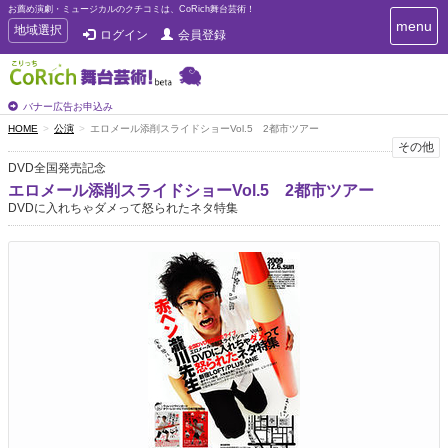
お薦め演劇・ミュージカルのクチコミは、CoRich舞台芸術！
T
menu
T
地域選択
ログイン
会員登録
o
o
g
g
g
g
l
l
バナー広告お申込み
e
e
HOME
公演
エロメール添削スライドショーVol.5 2都市ツアー
n
n
その他
a
a
v
DVD全国発売記念
i
v
エロメール添削スライドショーVol.5 2都市ツアー
g
i
DVDに入れちゃダメって怒られたネタ特集
a
g
t
a
i
t
o
n
i
o
n