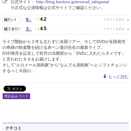
公式サイト：
http://blog.livedoor.jp/eromail_takigawa/
※正式な公演情報は公式サイトでご確認ください。
5
/
4.2
人
3
/
4.5
人
ライブ開始から２年も立たずに全国ツアー、そしてDVDが全国発売
の奇跡の快進撃を続ける赤ペン瀧川先生の最新ライブ。
DVD発売を記念して松竹の法務部から「DVDに入れたらダメです」
と言われたネタをお届けします。
そして“エロメール添削家”から“なんでも添削家”へとシフトチェンジ
するべく今回の...
もっと読む
埋め込みコード
クチコミ