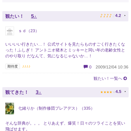
♪
♪
♪
♪
♪
5
4.2
観たい！
人
ｓｄ（23）
いいいい行きたい…！ 公式サイトを見たらものすごく行きたくな
った！ふしぎ！ アントニオ猪木とミッキーと同い年の老齢女性と
のやり取り だなんて、気になるじゃないか…！
♪♪♪♪
期待度
0
2009/12/04 10:36
観たい！一覧へ
★
★
★
★
★
3
4.5
観てきた！
人
七緒りか（制作修団プレアデス）（335）
そんな辞典が。。。 とりあえず、爆笑！日々のツライことを笑い
飛ばせます。