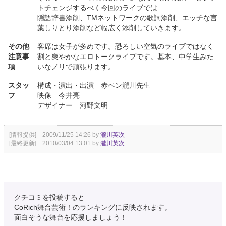
トチェンジするべく今回のライブでは
隠語辞書添削、TMネットワークの歌詞添削、エッチな言
葉しりとり添削など幅広く添削していきます。
その他
客席は女子が多めです。恐ろしい空気のライブではなく
注意事
割と爽やかなエロトークライブです。基本、中学生みた
項
いなノリで頑張ります。
スタッ
構成・演出・出演 赤ペン瀧川先生
フ
映像 今井亮
デザイナー 河野文明
[情報提供] 2009/11/25 14:26 by
瀧川英次
[最終更新] 2010/03/04 13:01 by
瀧川英次
クチコミを投稿すると
CoRich舞台芸術！のランキングに反映されます。
面白そうな舞台を応援しましょう！