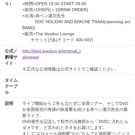
り）
<時間>OPEN 19:30 START 20:00
<前売>1500円(＋1DRINK ORDER)
<出演>赤ペン瀧川先生
DOC HOLiDAY AND APACHE TRAiN(openning act
BAND)
<販売>The Voodoo Lounge
チケットぴあ(Ｐコード 400-502)
公式／
http://blog.livedoor.jp/eromail_t
劇場サ
akigawa/
イト
※正式な公演情報は公式サイトでご確認ください。
タイム
テーブ
ル
説明
ライブ開始から２年も立たずに全国ツアー、そしてDVD
が全国発売の奇跡の快進撃を続ける赤ペン瀧川先生の最
新ライブ。
DVD発売を記念して松竹の法務部から「DVDに入れたら
ダメです」と言われたネタをお届けします。
そして“エロメール添削家”から“なんでも添削家”へとシフ