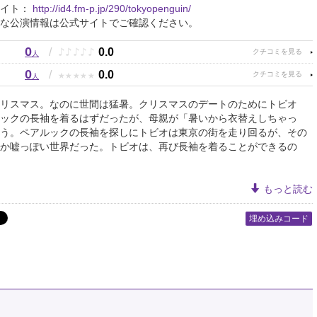
サイト：
http://id4.fm-p.jp/290/tokyopenguin/
な公演情報は公式サイトでご確認ください。
0
♪
♪
♪
♪
♪
/
0.0
人
0
★
★
★
★
★
/
0.0
人
リスマス。なのに世間は猛暑。クリスマスのデートのためにトビオ
ックの長袖を着るはずだったが、母親が「暑いから衣替えしちゃっ
う。ペアルックの長袖を探しにトビオは東京の街を走り回るが、その
か嘘っぽい世界だった。トビオは、再び長袖を着ることができるの
もっと読む
埋め込みコード