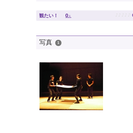
♪
♪
♪
♪
♪
0
観たい！
人
写真
1