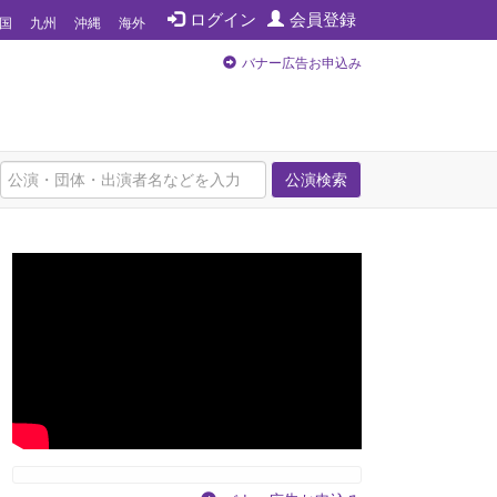
ログイン
会員登録
国
九州
沖縄
海外
バナー広告お申込み
公演検索