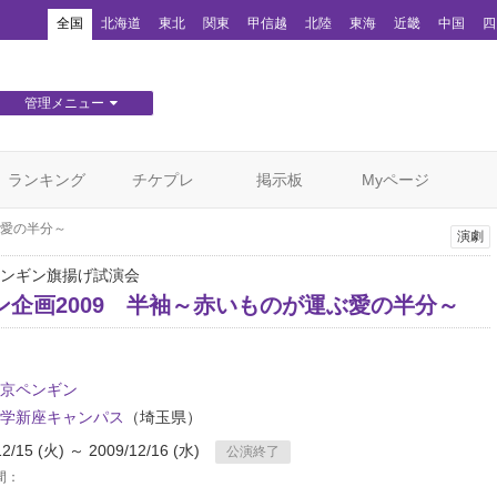
！
全国
北海道
東北
関東
甲信越
北陸
東海
近畿
中国
四
管理メニュー
団体WEBサイト管理
顧客管理
ランキング
チケプレ
掲示板
Myページ
ぶ愛の半分～
演劇
ンギン旗揚げ試演会
ン企画2009 半袖～赤いものが運ぶ愛の半分～
京ペンギン
学新座キャンパス
（埼玉県）
12/15 (火) ～ 2009/12/16 (水)
公演終了
間：