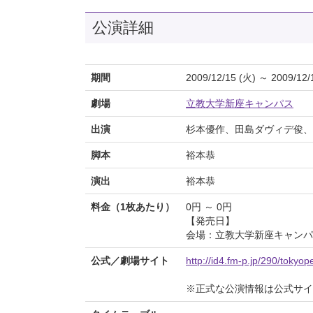
公演詳細
期間
2009/12/15 (火) ～ 2009/12/
劇場
立教大学新座キャンパス
出演
杉本優作、田島ダヴィデ俊、
脚本
裕本恭
演出
裕本恭
料金（1枚あたり）
0円 ～ 0円
【発売日】
会場：立教大学新座キャンパ
公式／劇場サイト
http://id4.fm-p.jp/290/tokyop
※正式な公演情報は公式サ