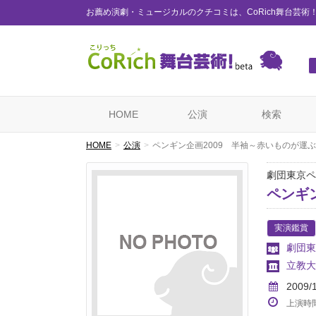
お薦め演劇・ミュージカルのクチコミは、CoRich舞台芸術
HOME
公演
検索
HOME
公演
ペンギン企画2009 半袖～赤いものが運
劇団東京ペ
ペンギ
実演鑑賞
劇団東
立教大
2009/
上演時