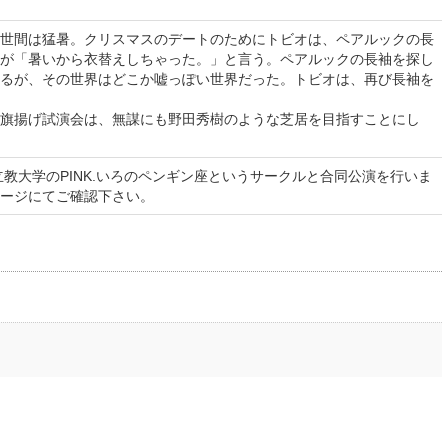
世間は猛暑。クリスマスのデートのためにトビオは、ペアルックの長
が「暑いから衣替えしちゃった。」と言う。ペアルックの長袖を探し
るが、その世界はどこか嘘っぽい世界だった。トビオは、再び長袖を
旗揚げ試演会は、無謀にも野田秀樹のような芝居を目指すことにし
立教大学のPINK.いろのペンギン座というサークルと合同公演を行いま
ージにてご確認下さい。