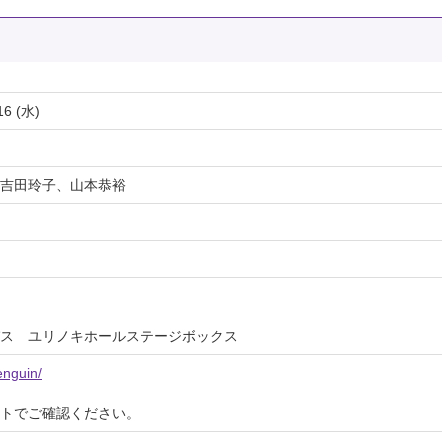
16 (水)
吉田玲子、山本恭裕
ス ユリノキホールステージボックス
enguin/
イトでご確認ください。