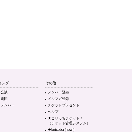
キング
その他
目公演
メンバー登録
目劇団
メルマガ登録
目メンバー
チケットプレゼント
ヘルプ
★こりっちチケット！
（チケット管理システム）
★keicoba [new!]