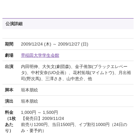
公演詳細
期間
2009/12/24 (木) ～ 2009/12/27 (日)
劇場
早稲田大学学生会館
出演
内田明伸、大矢文(劇団森)、金子侑加(ブラックエレベー
タ)、中村安奈(UO企画）、花村拓哉(マイムトウ)、月出裕
司(野次馬)、三澤さき、山中恵介、他
脚本
垣本朋絵
演出
垣本朋絵
料金
1,000円 ～ 1,500円
（1枚
【発売日】2009/11/24
あた
前売り1200円、当日1500円、イブ割引1000円（24日の
り）
み・要予約）