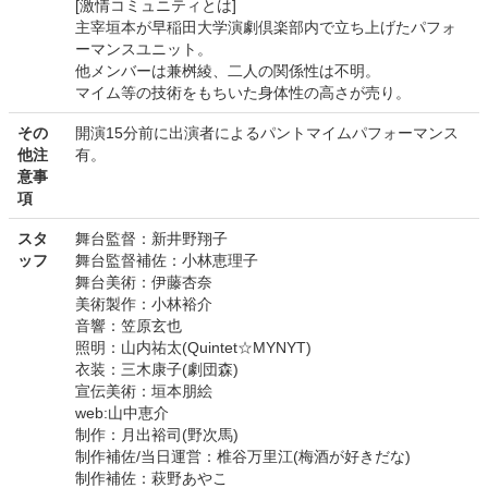
[激情コミュニティとは]
主宰垣本が早稲田大学演劇倶楽部内で立ち上げたパフォ
ーマンスユニット。
他メンバーは兼桝綾、二人の関係性は不明。
マイム等の技術をもちいた身体性の高さが売り。
その
開演15分前に出演者によるパントマイムパフォーマンス
他注
有。
意事
項
スタ
舞台監督：新井野翔子
ッフ
舞台監督補佐：小林恵理子
舞台美術：伊藤杏奈
美術製作：小林裕介
音響：笠原玄也
照明：山内祐太(Quintet☆MYNYT)
衣装：三木康子(劇団森)
宣伝美術：垣本朋絵
web:山中恵介
制作：月出裕司(野次馬)
制作補佐/当日運営：椎谷万里江(梅酒が好きだな)
制作補佐：萩野あやこ