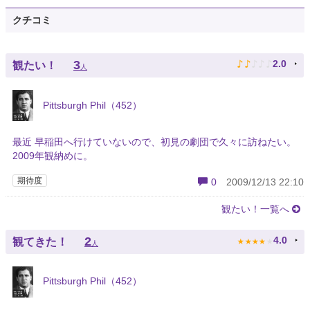
クチコミ
♪
♪
♪
♪
♪
3
2.0
観たい！
人
Pittsburgh Phil（452）
最近 早稲田へ行けていないので、初見の劇団で久々に訪ねたい。
2009年観納めに。
期待度
0
2009/12/13 22:10
観たい！一覧へ
★
★
★
★
★
2
4.0
観てきた！
人
Pittsburgh Phil（452）