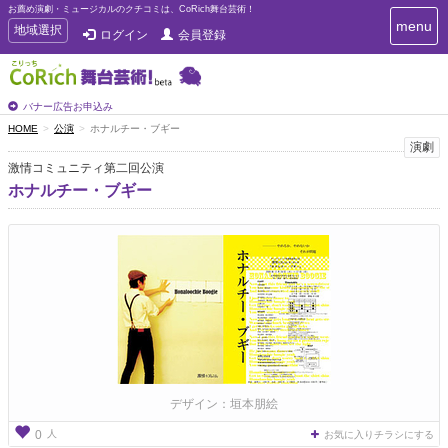
お薦め演劇・ミュージカルのクチコミは、CoRich舞台芸術！
T
menu
T
地域選択
ログイン
会員登録
o
o
g
g
g
g
l
l
バナー広告お申込み
e
e
HOME
公演
ホナルチー・ブギー
n
n
演劇
a
a
v
激情コミュニティ第二回公演
i
v
ホナルチー・ブギー
g
i
a
g
t
a
i
t
o
n
i
o
n
デザイン：垣本朋絵
人
0
お気に入りチラシにする