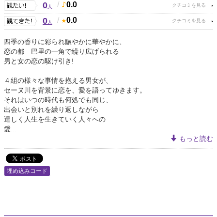
0
/
0.0
人
0
/
0.0
人
四季の香りに彩られ賑やかに華やかに、
恋の都 巴里の一角で繰り広げられる
男と女の恋の駆け引き!
４組の様々な事情を抱える男女が、
セーヌ川を背景に恋を、愛を語ってゆきます。
それはいつの時代も何処でも同じ、
出会いと別れを繰り返しながら
逞しく人生を生きていく人々への
愛...
もっと読む
埋め込みコード