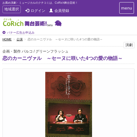
お薦め演劇・ミュージカルのクチコミは、CoRich舞台芸術！
T
menu
T
地域選択
ログイン
会員登録
o
o
g
g
g
g
l
l
バナー広告お申込み
e
e
HOME
公演
恋のカーニヴァル ～セーヌに咲いた4つの愛の物語～
n
n
演劇
a
a
v
企画・製作 パルコ / グリーンフラッシュ
i
v
恋のカーニヴァル ～セーヌに咲いた4つの愛の物語～
g
i
a
g
t
a
i
t
o
n
i
o
n