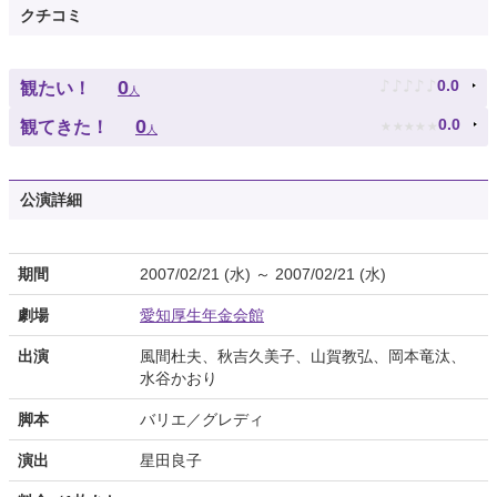
クチコミ
♪
♪
♪
♪
♪
0
0.0
観たい！
人
★
★
★
★
★
0
0.0
観てきた！
人
公演詳細
期間
2007/02/21 (水) ～ 2007/02/21 (水)
劇場
愛知厚生年金会館
出演
風間杜夫、秋吉久美子、山賀教弘、岡本竜汰、
水谷かおり
脚本
バリエ／グレディ
演出
星田良子