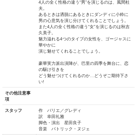
4人の全く性格の違う“男”を演じるのは、風間杜
夫。
あるときは洒脱にあるときにダンディに小粋に
男の心意気を演じ分けてくれることでしょう。
また4人の全く性格の違う“女”を演じるのは秋吉
久美子。
魅力溢れる4つのタイプの女性を、ゴージャスに
華やかに
演じ魅せてくれることでしょう。
豪華実力派出演陣が、巴里の四季を舞台に、恋
の駆け引きを
どう魅せつけてくれるのか…どうぞご期待下さ
い!
その他注意事
項
スタッフ
作 バリエ／グレディ
訳 幸田礼雅
脚色・演出 星田良子
音楽 パトリック・ヌジェ