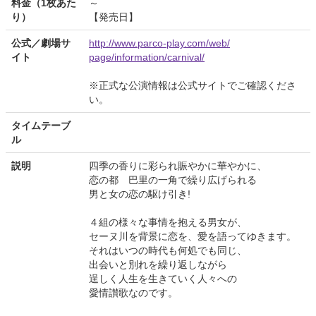
料金（1枚あた
～
り）
【発売日】
公式／劇場サ
http://www.parco-play.com/web/
イト
page/information/carnival/
※正式な公演情報は公式サイトでご確認くださ
い。
タイムテーブ
ル
説明
四季の香りに彩られ賑やかに華やかに、
恋の都 巴里の一角で繰り広げられる
男と女の恋の駆け引き!
４組の様々な事情を抱える男女が、
セーヌ川を背景に恋を、愛を語ってゆきます。
それはいつの時代も何処でも同じ、
出会いと別れを繰り返しながら
逞しく人生を生きていく人々への
愛情讃歌なのです。