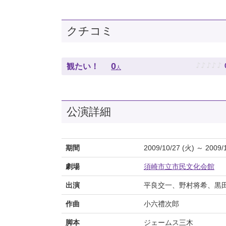
クチコミ
♪
♪
♪
♪
♪
0
観たい！
人
公演詳細
期間
2009/10/27 (火) ～ 2009/
劇場
須崎市立市民文化会館
出演
平良交一、野村将希、黒
作曲
小六禮次郎
脚本
ジェームス三木