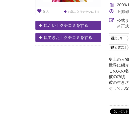
2009/
人
上演時
0
お気に入りチラシにする
公式
観たい！クチコミをする
※正式
観てきた！クチコミをする
史上の人物
世界に紹介
この人の
彼の功績、
彼の生きざ
そして志な
...