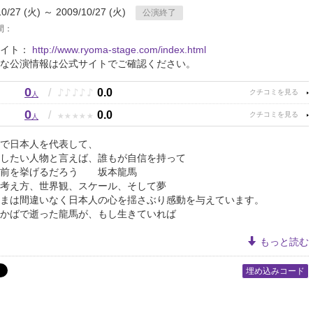
10/27 (火) ～ 2009/10/27 (火)
公演終了
間：
サイト：
http://www.ryoma-stage.com/index.html
な公演情報は公式サイトでご確認ください。
0
♪
♪
♪
♪
♪
/
0.0
人
0
★
★
★
★
★
/
0.0
人
で日本人を代表して、
したい人物と言えば、誰もが自信を持って
名前を挙げるだろう 坂本龍馬
考え方、世界観、スケール、そして夢
まは間違いなく日本人の心を揺さぶり感動を与えています。
かばで逝った龍馬が、もし生きていれば
もっと読む
埋め込みコード