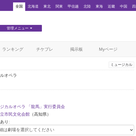
！
全国
北海道
東北
関東
甲信越
北陸
東海
近畿
中国
四
管理メニュー
団体WEBサイト管理
顧客管理
ランキング
チケプレ
掲示板
Myページ
ミュージカル
ルオペラ
ジカルオペラ 「龍馬」実行委員会
立市民文化会館
（高知県）
あり: