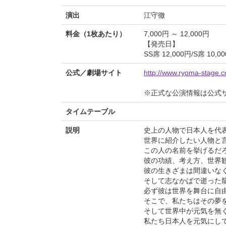
演出
江守徹
料金（1枚あたり）
7,000円 ～ 12,000円
【発売日】
SS席 12,000円/S席 10,0
公式／劇場サイト
http://www.ryoma-stage.c
※正式な公演情報は公式
タイムテーブル
説明
史上の人物で日本人を代
世界に紹介したい人物と
この人の名前を挙げるだ
彼の功績、考え方、世界
彼の生きざまは間違いな
そして志なかばで逝った
必ず彼は世界を舞台に自
そこで、私たちはその夢
そして世界中が元気を無
私たち日本人を元気にし