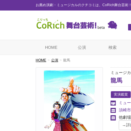
お薦め演劇・ミュージカルのクチコミは、CoRich舞台芸術
HOME
公演
検索
HOME
公演
龍馬
ミュージカ
龍馬
実演鑑賞
ミュー
須崎市
他劇場