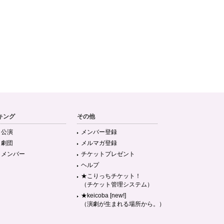
キング
その他
目公演
メンバー登録
目劇団
メルマガ登録
目メンバー
チケットプレゼント
ヘルプ
★こりっちチケット！
（チケット管理システム）
★keicoba [new!]
（演劇が生まれる場所から。）