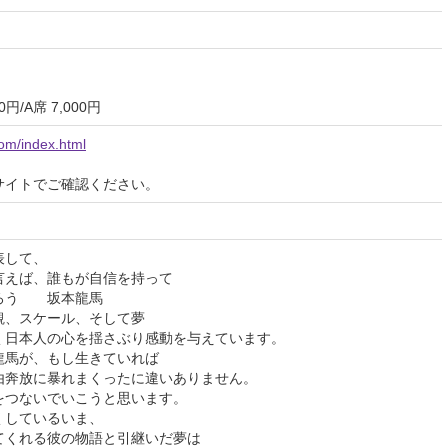
00円/A席 7,000円
om/index.html
サイトでご確認ください。
表して、
言えば、誰もが自信を持って
ろう 坂本龍馬
観、スケール、そして夢
く日本人の心を揺さぶり感動を与えています。
龍馬が、もし生きていれば
由奔放に暴れまくったに違いありません。
をつないでいこうと思います。
くしているいま、
てくれる彼の物語と引継いだ夢は