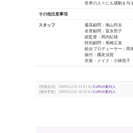
世界の人々にも感動を与
その他注意事項
スタッフ
最高顧問：鳩山邦夫
名誉顧問：冨永照子
総監督：岡内紀雄
特別顧問：尾崎正直
総合プロデューサー：岡
振付：國友須賀
衣装・メイク：小林照子
[情報提供] 2009/11/15 13:51 by
CoRich案内人
[最終更新] 2009/11/15 16:10 by
CoRich案内人