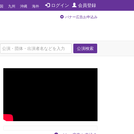
ログイン
会員登録
国
九州
沖縄
海外
バナー広告お申込み
公演検索