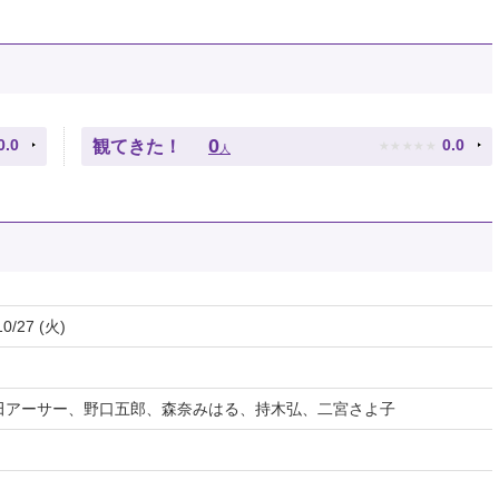
★
★
★
★
★
0
0.0
0.0
観てきた！
人
10/27 (火)
田アーサー、野口五郎、森奈みはる、持木弘、二宮さよ子