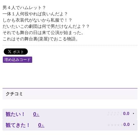
男４人でハムレット？
一体１人何役やれば良いんだよ？
しかも衣装代がないから私服で！？
だいたいこの劇団は何で男だけなんだよ？？
それでも舞台の日は来て公演が始まった。
これはその舞台裏(楽屋)でおこる物語。
埋め込みコード
クチコミ
♪
♪
♪
♪
♪
0
0.0
観たい！
人
★
★
★
★
★
0
0.0
観てきた！
人