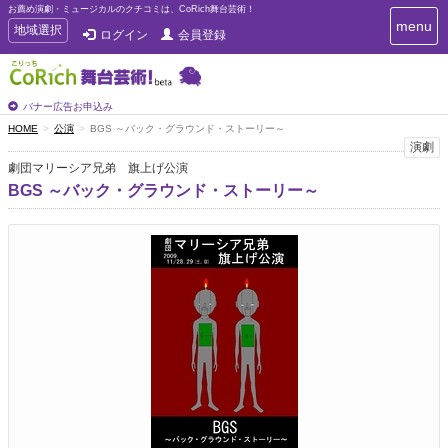
お薦め演劇・ミュージカルのクチコミは、CoRich舞台芸術！
T
menu
T
地域選択
ログイン
会員登録
o
o
g
g
g
g
l
l
バナー広告お申込み
e
e
HOME
公演
BGS ～バック・グラウンド・ストーリー～
n
n
演劇
a
a
v
劇団マリーシア兄弟 旗上げ公演
i
v
BGS ～バック・グラウンド・ストーリー～
g
i
a
g
t
a
i
t
o
n
i
o
n