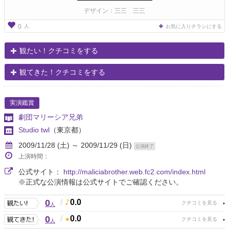
デザイン：三三 三三
人
0
お気に入りチラシにする
観たい！クチコミをする
観てきた！クチコミをする
実演鑑賞
劇団マリーシア兄弟
Studio twl
（東京都）
2009/11/28 (土) ～ 2009/11/29 (日)
公演終了
上演時間：
公式サイト：
http://maliciabrother.web.fc2.com/index.html
※正式な公演情報は公式サイトでご確認ください。
0
/
0.0
人
0
/
0.0
人