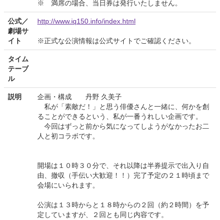
※ 満席の場合、当日券は発行いたしません。
公式／
http://www.iq150.info/index.html
劇場サ
イト
※正式な公演情報は公式サイトでご確認ください。
タイム
テーブ
ル
説明
企画・構成 丹野 久美子
私が「素敵だ！」と思う俳優さんと一緒に、何かを創
ることができるという、私が一番うれしい企画です。
今回はずっと前から気になってしようがなかったお二
人と初コラボです。
開場は１０時３０分で、それ以降は半券提示で出入り自
由、撤収（手伝い大歓迎！！）完了予定の２１時頃まで
会場にいられます。
公演は１３時からと１８時からの２回（約２時間）を予
定していますが、２回とも同じ内容です。