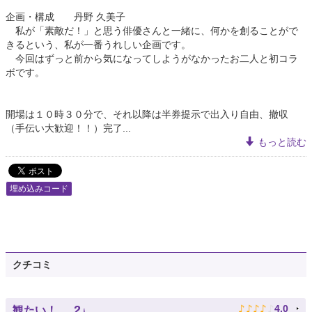
企画・構成 丹野 久美子
私が「素敵だ！」と思う俳優さんと一緒に、何かを創ることがで
きるという、私が一番うれしい企画です。
今回はずっと前から気になってしようがなかったお二人と初コラ
ボです。
開場は１０時３０分で、それ以降は半券提示で出入り自由、撤収
（手伝い大歓迎！！）完了...
もっと読む
埋め込みコード
クチコミ
♪
♪
♪
♪
♪
2
4.0
観たい！
人