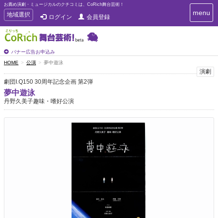
お薦め演劇・ミュージカルのクチコミは、CoRich舞台芸術！
T
menu
T
地域選択
ログイン
会員登録
o
o
g
g
g
g
l
l
バナー広告お申込み
e
e
HOME
公演
夢中遊泳
n
n
演劇
a
a
v
劇団I.Q150 30周年記念企画 第2弾
i
v
夢中遊泳
g
i
丹野久美子趣味・嗜好公演
a
g
t
a
i
t
o
n
i
o
n