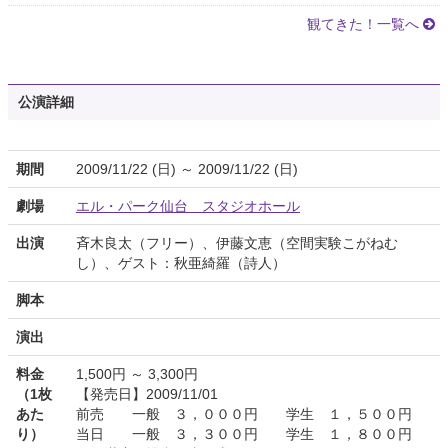
観てきた！一覧へ
公演詳細
期間
2009/11/22 (日) ～ 2009/11/22 (日)
劇場
エル・パーク仙台 スタジオホール
出演
斉木良太（フリー）、伊藤文恵（空間実験こがねむ
し）、ゲスト：秋亜綺羅（詩人）
脚本
演出
料金
1,500円 ～ 3,300円
（1枚
【発売日】2009/11/01
あた
前売 一般 ３，０００円 学生 １，５００円
り）
当日 一般 ３，３００円 学生 １，８００円