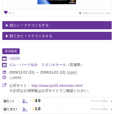
人
0
お気に入りチラシにする
観たい！クチコミをする
観てきた！クチコミをする
実演鑑賞
I.Q150
エル・パーク仙台 スタジオホール
（宮城県）
2009/11/22 (日) ～ 2009/11/22 (日)
公演終了
上演時間：
公式サイト：
http://www.iq150.info/index.html
※正式な公演情報は公式サイトでご確認ください。
2
/
4.0
人
3
/
1.0
人