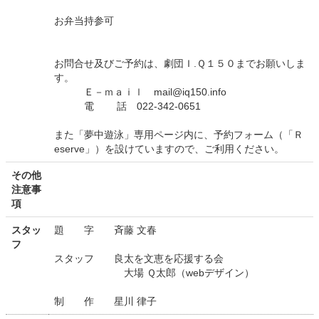
お弁当持参可
お問合せ及びご予約は、劇団Ｉ.Ｑ１５０までお願いしま
す。
Ｅ－ｍａｉｌ mail@iq150.info
電 話 022-342-0651
また「夢中遊泳」専用ページ内に、予約フォーム（「Ｒ
eserve」）を設けていますので、ご利用ください。
その他
注意事
項
スタッ
題 字 斉藤 文春
フ
スタッフ 良太を文恵を応援する会
大場 Ｑ太郎（webデザイン）
制 作 星川 律子