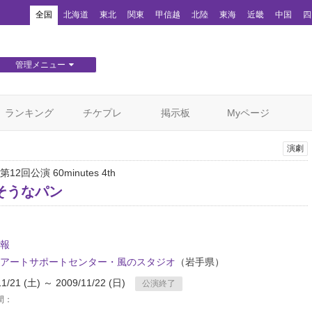
！
全国
北海道
東北
関東
甲信越
北陸
東海
近畿
中国
四
管理メニュー
団体WEBサイト管理
顧客管理
ランキング
チケプレ
掲示板
Myページ
演劇
2回公演 60minutes 4th
そうなパン
報
アートサポートセンター・風のスタジオ
（岩手県）
11/21 (土) ～ 2009/11/22 (日)
公演終了
間：