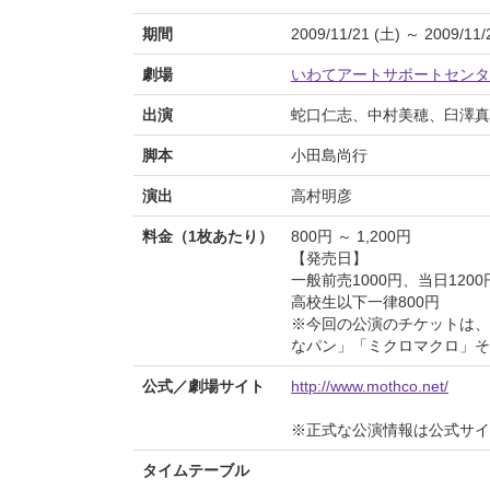
期間
2009/11/21 (土) ～ 2009/11/
劇場
いわてアートサポートセンタ
出演
蛇口仁志、中村美穂、臼澤真
脚本
小田島尚行
演出
高村明彦
料金（1枚あたり）
800円 ～ 1,200円
【発売日】
一般前売1000円、当日1200
高校生以下一律800円
※今回の公演のチケットは、
なパン」「ミクロマクロ」そ
公式／劇場サイト
http://www.mothco.net/
※正式な公演情報は公式サ
タイムテーブル