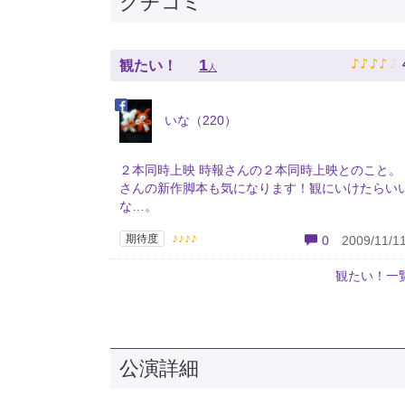
クチコミ
♪
♪
♪
♪
♪
1
観たい！
人
いな（220）
２本同時上映 時報さんの２本同時上映とのこと。
さんの新作脚本も気になります！観にいけたらい
な…。
♪♪♪♪
期待度
0
2009/11/11
観たい！一
公演詳細