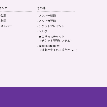
キング
その他
目公演
メンバー登録
目劇団
メルマガ登録
目メンバー
チケットプレゼント
ヘルプ
★こりっちチケット！
（チケット管理システム）
★keicoba [new!]
（演劇が生まれる場所から。）