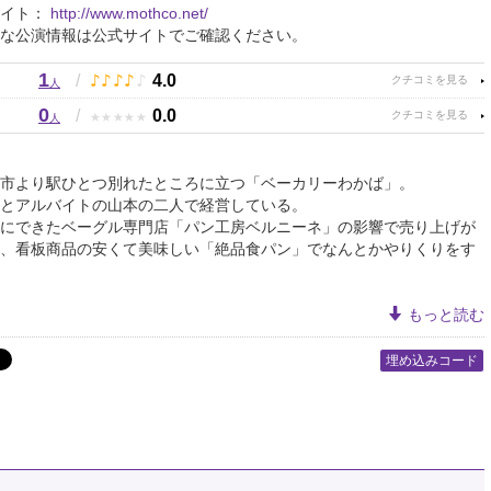
サイト：
http://www.mothco.net/
な公演情報は公式サイトでご確認ください。
1
♪
♪
♪
♪
♪
/
4.0
人
0
★
★
★
★
★
/
0.0
人
市より駅ひとつ別れたところに立つ「ベーカリーわかば」。
とアルバイトの山本の二人で経営している。
にできたベーグル専門店「パン工房ベルニーネ」の影響で売り上げが
、看板商品の安くて美味しい「絶品食パン」でなんとかやりくりをす
もっと読む
埋め込みコード