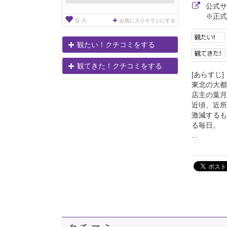
公式
※正式
人
0
お気に入りチラシにする
観たい！クチコミをする
観てきた！クチコミをする
[あらすじ]
東北の大都
店主の葉月
近頃、近所
激減するも
る毎日。
...