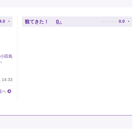
★
★
★
★
★
0
4.0
0.0
観てきた！
人
 小田島
い
 14:33
覧へ