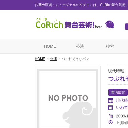
お薦め演劇・ミュージカルのクチコミは、CoRich舞台芸術
HOME
公演
検索
HOME
公演
つぶれそうなパン
現代時報 第1
つぶれ
実演鑑賞
現代時
いわて
2009/
上演時