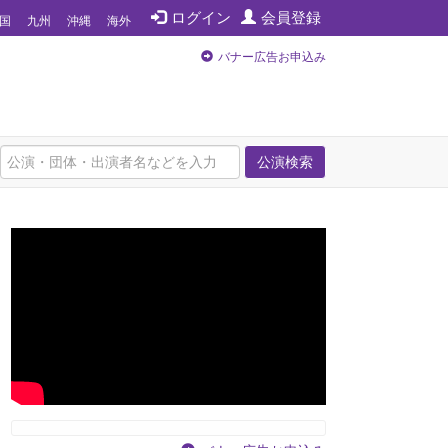
ログイン
会員登録
国
九州
沖縄
海外
バナー広告お申込み
公演検索