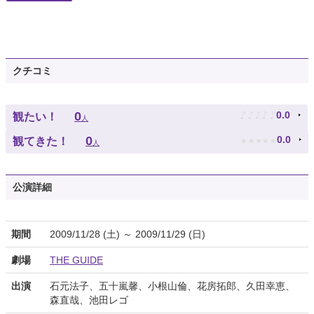
クチコミ
♪
♪
♪
♪
♪
0
0.0
観たい！
人
★
★
★
★
★
0
0.0
観てきた！
人
公演詳細
期間
2009/11/28 (土) ～ 2009/11/29 (日)
劇場
THE GUIDE
出演
石元法子、五十嵐馨、小根山倫、花房拓郎、久田幸恵、
森直哉、池田レゴ