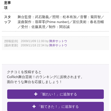
意事
項
スタ
舞台監督：武石隆義／照明：松本有加／音響：菊田智／
ッフ
楽曲製作：翡翠零(Prime nunber)／宣伝美術：春名浩輔
／受付：佐藤真澄／制作：関谷誠
[情報提供] 2009/11/09 11:00 by
降井サットウ
[最終更新] 2009/11/18 22:34 by
降井サットウ
クチコミを投稿すると
CoRich舞台芸術！のランキングに反映されます。
面白そうな舞台を応援しましょう！
「観たい！」に追加する
「観てきた！」に追加する