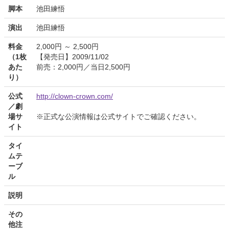
脚本
池田練悟
演出
池田練悟
料金
2,000円 ～ 2,500円
（1枚
【発売日】2009/11/02
あた
前売：2,000円／当日2,500円
り）
公式
http://clown-crown.com/
／劇
場サ
※正式な公演情報は公式サイトでご確認ください。
イト
タイ
ムテ
ーブ
ル
説明
その
他注