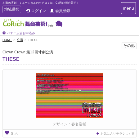
お薦め演劇・ミュージカルのクチコミは、CoRich舞台芸術！
T
menu
T
地域選択
ログイン
会員登録
o
o
g
g
g
g
l
l
バナー広告お申込み
e
e
HOME
公演
THESE
n
n
その他
a
a
v
Clown Crown 第12回寸劇公演
i
v
THESE
g
i
a
g
t
a
i
t
o
n
i
o
n
デザイン：春名浩輔
人
0
お気に入りチラシにする