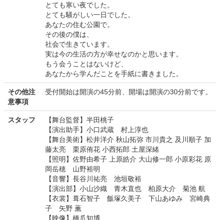
とても寒い夜でした。
とても騒がしい一日でした。
あなたの住む公園で。
その後の僕は、
社会で生きています。
実は今の生活の方が幸せなのかと思います。
もう会うことはないけど、
あなたから学んだことを手紙に書きました。
その他注
受付開始は開演の45分前、開場は開演の30分前です。
意事項
スタッフ
【舞台監督】半田桃子
【演出助手】小口武蔵 村上淳也
【舞台美術】松井洋介 秋山拓弥 市川貴之 及川順子 加
藤太亮 栗原侑花 小西拓郎 土屋深緒
【照明】佐野由希子 上原皓介 大山修一郎 小原彩花 原
岡岳穂 山野裕明
【音響】長谷川祐亮 池垣敬裕
【演出部】小山沙織 青木直也 柏原大介 菊池 航
【衣裳】葺石智子 飯塚久美子 下山あゆみ 宮崎典
子 矢野 薫
【映像】橋爪知博