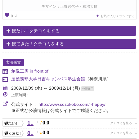
デザイン：上野紗代子・柿沼大輔
人
0
お気に入りチラシにする
観たい！クチコミをする
観てきた！クチコミをする
実演鑑賞
創像工房 in front of.
慶應義塾大学日吉キャンパス塾生会館
（神奈川県）
2009/12/09 (水) ～ 2009/12/14 (月)
公演終了
上演時間：
公式サイト：
http://www.sozokobo.com/~happy/
※正式な公演情報は公式サイトでご確認ください。
1
/
0.0
人
0
/
0.0
人