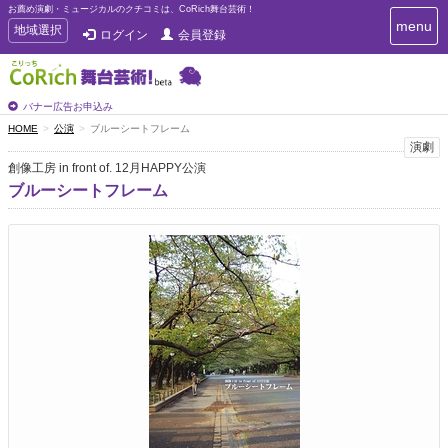
お薦め演劇・ミュージカルのクチコミは、CoRich舞台芸術！
T
menu
T
地域選択
ログイン
会員登録
o
o
g
g
g
g
l
l
バナー広告お申込み
e
e
HOME
公演
ブルーシートフレーム
n
n
演劇
a
a
v
創像工房 in front of. 12月HAPPY公演
i
v
ブルーシートフレーム
g
i
a
g
t
a
i
t
o
n
i
o
n