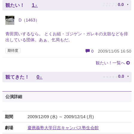
♪
♪
♪
♪
♪
1
0.0
観たい！
人
D（1463）
青田買いするなら。 とくお組・ゴジゲン・ガレキの太鼓などを排
出している団体。あぁ、乞局もだ。
期待度
0
2009/11/05 16:50
観たい！一覧へ
★
★
★
★
★
0
0.0
観てきた！
人
公演詳細
期間
2009/12/09 (水) ～ 2009/12/14 (月)
劇場
慶應義塾大学日吉キャンパス塾生会館