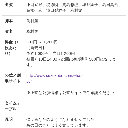
出演
小口武蔵、梶原瞬、貴島彩理、城野舞子、島田真吾、
高橋佳宏、濱田梨紗子、為村篤
脚本
為村篤
演出
為村篤
料金（1
500円 ～ 1,200円
枚あた
【発売日】
り）
予約1,000円 当日1,200円
初回と10日14:00～の回は初期割引500円になりま
す。
公式／劇
http://www.sozokobo.com/~hap
場サイト
py/
※正式な公演情報は公式サイトでご確認ください。
タイムテ
ーブル
説明
僕はあなたのようになれませんでした。
あの日のことはよく覚えています。