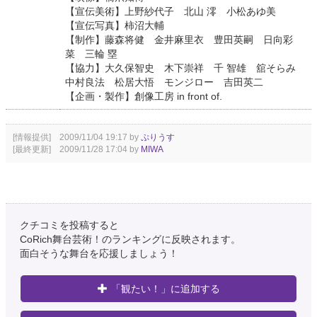
【宣伝美術】上野紗代子 北山 澪 小松あゆ美
【宣伝写真】柿沼大輔
【制作】藤森将健 金井麻里衣 豊田英嗣 日向彩
菜 三輪 塁
【協力】大久保智史 木下崇祥 千 智雄 舘そらみ
中村良法 松居大悟 モンジロー 吉田英二
【企画・製作】創像工房 in front of.
[情報提供] 2009/11/04 19:17 by
ぷりうす
[最終更新] 2009/11/28 17:04 by
MIWA
クチコミを投稿すると
CoRich舞台芸術！のランキングに反映されます。
面白そうな舞台を応援しましょう！
「観たい！」に追加する