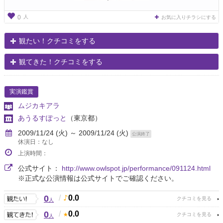
人
0
お気に入りチラシにする
観たい！クチコミをする
観てきた！クチコミをする
実演鑑賞
ムジカキアラ
あうるすぽっと
（東京都）
2009/11/24 (火) ～ 2009/11/24 (火)
公演終了
休演日：なし
上演時間：
公式サイト：
http://www.owlspot.jp/performance/091124.html
※正式な公演情報は公式サイトでご確認ください。
0
/
0.0
人
0
/
0.0
人