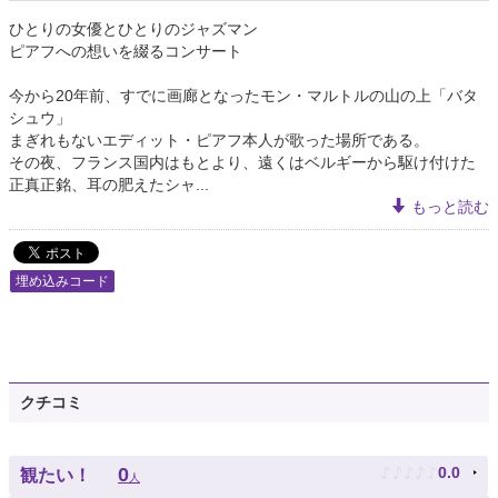
ひとりの女優とひとりのジャズマン
ピアフへの想いを綴るコンサート
今から20年前、すでに画廊となったモン・マルトルの山の上「バタ
シュウ」
まぎれもないエディット・ピアフ本人が歌った場所である。
その夜、フランス国内はもとより、遠くはベルギーから駆け付けた
正真正銘、耳の肥えたシャ...
もっと読む
埋め込みコード
クチコミ
♪
♪
♪
♪
♪
0
0.0
観たい！
人