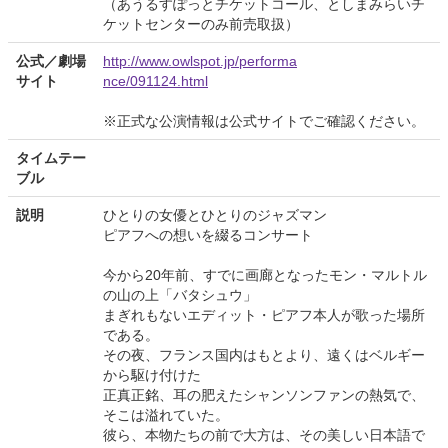
（あうるすぽっとチケットコール、としまみらいチ
ケットセンターのみ前売取扱）
公式／劇場
http://www.owlspot.jp/performa
サイト
nce/091124.html
※正式な公演情報は公式サイトでご確認ください。
タイムテー
ブル
説明
ひとりの女優とひとりのジャズマン
ピアフへの想いを綴るコンサート
今から20年前、すでに画廊となったモン・マルトル
の山の上「バタシュウ」
まぎれもないエディット・ピアフ本人が歌った場所
である。
その夜、フランス国内はもとより、遠くはベルギー
から駆け付けた
正真正銘、耳の肥えたシャンソンファンの熱気で、
そこは溢れていた。
彼ら、本物たちの前で大方は、その美しい日本語で