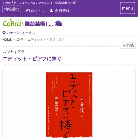
お薦め演劇・ミュージカルのクチコミは、CoRich舞台芸術！
T
menu
T
地域選択
ログイン
会員登録
o
o
g
g
g
g
l
l
バナー広告お申込み
e
e
HOME
公演
エディット・ピアフに捧ぐ
n
n
その他
a
a
v
ムジカキアラ
i
v
エディット・ピアフに捧ぐ
g
i
a
g
t
a
i
t
o
n
i
o
n