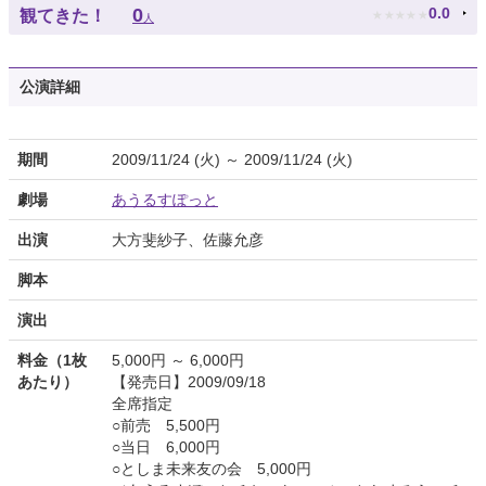
★
★
★
★
★
0
0.0
観てきた！
人
公演詳細
期間
2009/11/24 (火) ～ 2009/11/24 (火)
劇場
あうるすぽっと
出演
大方斐紗子、佐藤允彦
脚本
演出
料金（1枚
5,000円 ～ 6,000円
あたり）
【発売日】2009/09/18
全席指定
○前売 5,500円
○当日 6,000円
○としま未来友の会 5,000円