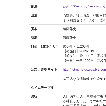
劇場
いわてアートサポートセンタ
出演
菅野崇、福士晴彦、池田幸代
子（劇団ゼミナール）、佐々
脚本
遠藤雄史
演出
遠藤雄史
料金（1枚あたり）
800円 ～ 1,200円
【発売日】2009/10/10
【前売】一般1000円、高校生
【当日】一般1200円、高校生
公式／劇場サイト
http://tctmorioka.web.fc2.co
※正式な公演情報は公式サ
タイムテーブル
説明
人口約30万人、中核都市モ
る神社があった。その神社の
佐倉家長男「恭一」は中学校