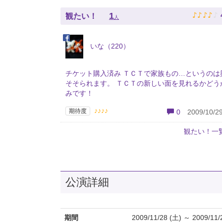
♪
♪
♪
♪
♪
1
観たい！
人
いな（220）
チケット購入済み ＴＣＴで家族もの…というのは
そそられます。 ＴＣＴの新しい面を見れるかどう
みです！
♪♪♪♪
期待度
0
2009/10/29
観たい！一
公演詳細
期間
2009/11/28 (土) ～ 2009/11/