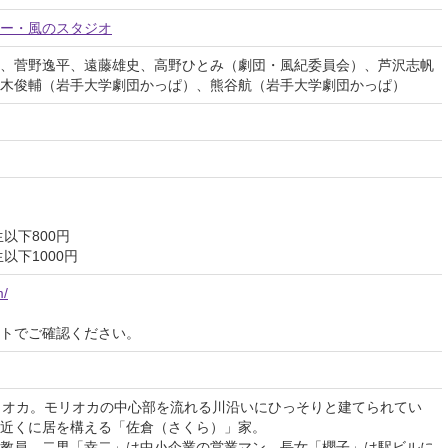
ー・風のスタジオ
、菅野逸平、遠藤雄史、高野ひとみ（劇団・風紀委員会）、芦沢志帆
木俊輔（岩手大学劇団かっぱ）、熊谷航（岩手大学劇団かっぱ）
以下800円
以下1000円
m/
イトでご確認ください。
リオカ。モリオカの中心部を流れる川沿いにひっそりと建てられてい
近くに居を構える「佐倉（さくら）」家。
教員、二男「幸二」は中小企業の営業マン、長女「櫻子」は駅ビルに