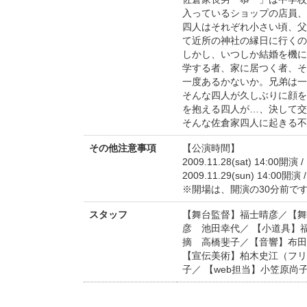
入っているショップの店員、
四人はそれぞれ小さい頃、父
て近所の神社の縁日に行くの
しかし、いつしか結婚を機に
学する者、家に居つく者、そ
一度あるかないか。兄弟は一
そんな四人が久しぶりに顔を
を抱える四人が…、決して交
そんな佐倉家四人に起きる不
その他注意事項
【公演時間】
2009.11.28(sat) 14:00開演 
2009.11.29(sun) 14:00開演 
※開場は、開演の30分前で
スタッフ
【舞台監督】福士晴彦／【舞
彦 池田幸代／ 【小道具】
摘 高橋斐子／【音響】布田
【宣伝美術】柏木史江（フリ
子／ 【web担当】小笠原尚