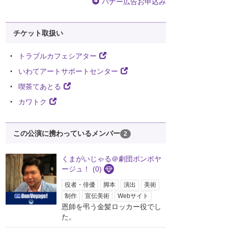
バナー広告お申込み
チケット取扱い
トラブルカフェシアター
いわてアートサポートセンター
喫茶てあとる
カワトク
この公演に携わっているメンバー
2
くまがいじゃる＠劇団ボンボヤ
ージュ！
(0)
役者・俳優
脚本
演出
美術
制作
宣伝美術
Webサイト
恩師を弔う金髪ロッカー役でし
た。