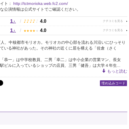
サイト：
http://tctmorioka.web.fc2.com/
な公演情報は公式サイトでご確認ください。
1
♪
♪
♪
♪
♪
/
4.0
人
1
★
★
★
★
★
/
4.0
人
万人、中核都市モリオカ。モリオカの中心部を流れる川沿いにひっそり
ている神社があった。その神社の近くに居を構える「佐倉（さく
「恭一」は中学校教員、二男「幸二」は中小企業の営業マン、長女
駅ビルに入っているショップの店員、三男「健吾」は大学４年生...
もっと読む
埋め込みコード