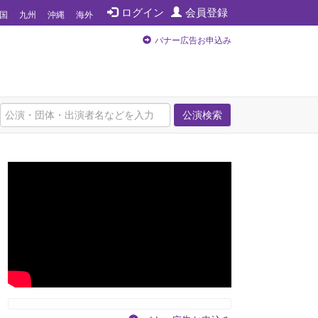
ログイン
会員登録
国
九州
沖縄
海外
バナー広告お申込み
公演検索