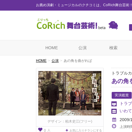
お薦め演劇・ミュージカルのクチコミは、CoRich舞台芸術
HOME
公演
検索
HOME
公演
あの角を曲がれば
トラブルカ
あの角
実演鑑賞
トラブ
いわて
2009/
デザイン：柏木史江(フリー)
上演時
人
0
お気に入りチラシにする