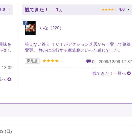
★
★
★
★
★
1
4.0
4.0
観てきた！
人
いな（220）
興味を
答えない答え ＴＣＴがアクション芝居から一変して路線
か楽し
変更。 静かに進行する家族劇といった感じでした。
★★★★
満足度
0
2009/12/09 17:37
 13:02
観てきた！一覧へ
覧へ
29 (日)