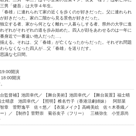
三男「健吾」は大学４年生。
「春雄」に連れられて家の近くを歩くのが好きだった。父に連れられ
が好きだった。家の二階から見る景色が好きだった。
独立する者、家から何となく離れ一人暮らしする者、県外の大学に進
れぞれがそれぞれの道を歩み始めた。四人が顔をあわせるのは一年に
番身近で一番遠い他人だった…。
揃える。それは、父「春雄」が亡くなったからだった。それぞれ問題
わらなくなった四人が…父「春雄」を送りだす。
思議な七日間。
/ 19:00開演
/ 18:00開演
す。
台監督補】池田幸代／ 【舞台美術】池田幸代／ 【舞台装置】福士晴
福士晴彦 池田幸代／ 【照明】椎名竹子（香港活劇姉妹） 阿部菜
智章 菅野逸平 佐々悠／ 【衣装メイク】高崎美絵 佐々木香織／
ー）／ 【制作】菅野崇 菊谷友子（フリー） 三橋弥生 小笠原尚
子