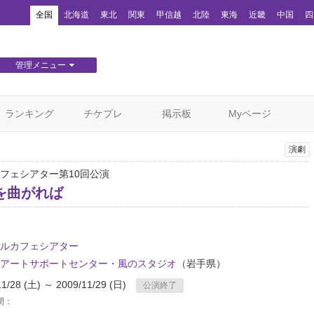
！
全国
北海道
東北
関東
甲信越
北陸
東海
近畿
中国
四
管理メニュー
団体WEBサイト管理
顧客管理
ランキング
チケプレ
掲示板
Myページ
演劇
フェシアター第10回公演
を曲がれば
ルカフェシアター
アートサポートセンター・風のスタジオ
（岩手県）
11/28 (土) ～ 2009/11/29 (日)
公演終了
間：