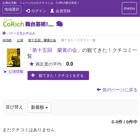
お薦め演劇・ミュージカルのクチコミは、CoRich舞台芸術！
T
menu
T
地域選択
ログイン
会員登録
o
o
g
g
g
g
l
l
バナー広告お申込み
e
e
HOME
公演
第十五回 蘭黄の会
観てきた！クチコミ一覧
n
n
a
「
第十五回 蘭黄の会
」の観てきた！クチコミ一
a
v
覧
i
v
g
★
0.0
i
満足度の平均
a
g
公演情報
t
観てきた！クチコミをする
a
i
t
o
n
i
前のページに戻る
o
n
並び替え
新着順
0-0件 / 0件中
まだクチコミはありません