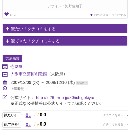
デザイン：河野佐知子
人
0
お気に入りチラシにする
観たい！クチコミをする
観てきた！クチコミをする
実演鑑賞
壱劇屋
大阪市立芸術創造館
（大阪府）
2009/12/09 (水) ～ 2009/12/10 (木)
公演終了
上演時間：
公式サイト：
http://id26.fm-p.jp/30/ichigekiya/
※正式な公演情報は公式サイトでご確認ください。
0
/
0.0
人
0
/
0.0
人