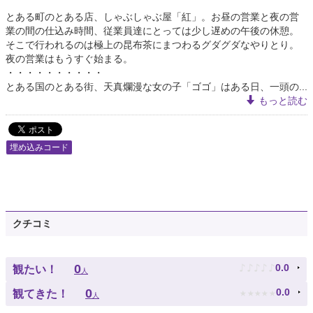
とある町のとある店、しゃぶしゃぶ屋「紅」。お昼の営業と夜の営
業の間の仕込み時間、従業員達にとっては少し遅めの午後の休憩。
そこで行われるのは極上の昆布茶にまつわるグダグダなやりとり。
夜の営業はもうすぐ始まる。
・・・・・・・・・・
とある国のとある街、天真爛漫な女の子「ゴゴ」はある日、一頭の...
もっと読む
埋め込みコード
クチコミ
♪
♪
♪
♪
♪
0
0.0
観たい！
人
★
★
★
★
★
0
0.0
観てきた！
人