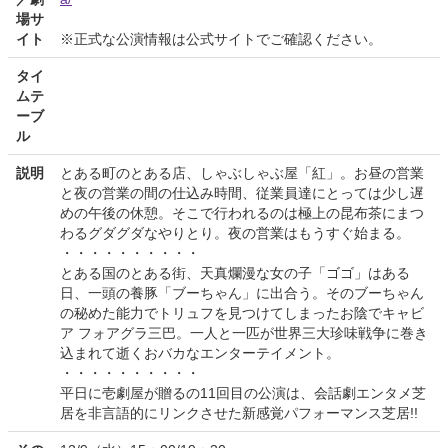
場サ
イト
※正式な公演情報は公式サイトでご確認ください。
タイ
ムテ
ーブ
ル
説明
とある町のとある店、しゃぶしゃぶ屋「紅」。お昼の営業
と夜の営業の間の仕込み時間、従業員達にとっては少し遅
めの午後の休憩。そこで行われるのは極上の昆布茶にまつ
わるグダグダなやりとり。夜の営業はもうすぐ始まる。
・・・・・・・・・・
とある国のとある街、天真爛漫な女の子「ゴゴ」はある
日、一頭の養豚「ブーちゃん」に出合う。そのブーちゃん
の秘めた能力でトリュフを見つけてしまったお陰でキャビ
ア フォアグラ三巴。一人と一匹が世界三大珍味戦争に巻き
込まれて逝くおバカなエンターテイメント。
・・・・・・・・・・
平日に壱劇屋が贈るの11回目の公演は、会話劇エンタメ芝
居を非言語的にリンクさせた新感覚パフォーマンス芝居!!