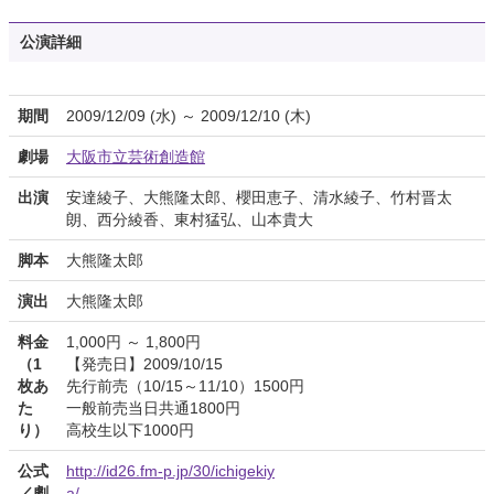
公演詳細
期間
2009/12/09 (水) ～ 2009/12/10 (木)
劇場
大阪市立芸術創造館
出演
安達綾子、大熊隆太郎、櫻田恵子、清水綾子、竹村晋太
朗、西分綾香、東村猛弘、山本貴大
脚本
大熊隆太郎
演出
大熊隆太郎
料金
1,000円 ～ 1,800円
（1
【発売日】2009/10/15
枚あ
先行前売（10/15～11/10）1500円
た
一般前売当日共通1800円
り）
高校生以下1000円
公式
http://id26.fm-p.jp/30/ichigekiy
／劇
a/