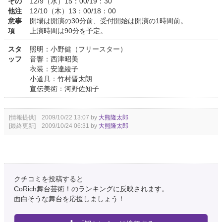
その
12/9（水）15：00/19：30
他注
12/10（木）13：00/18：00
意事
開場は開演の30分前、受付開始は開演の1時間前。
項
上演時間は90分を予定。
スタ
照明：小野健（フリースター）
ッフ
音響：西津昭美
衣装：安達綾子
小道具：竹村晋太朗
宣伝美術：河野佐知子
[情報提供] 2009/10/22 13:07 by
大熊隆太郎
[最終更新] 2009/10/24 06:31 by
大熊隆太郎
クチコミを投稿すると
CoRich舞台芸術！のランキングに反映されます。
面白そうな舞台を応援しましょう！