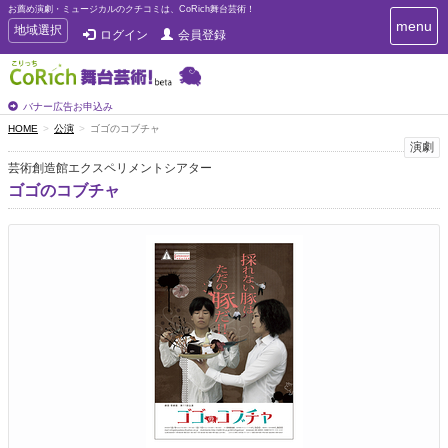
お薦め演劇・ミュージカルのクチコミは、CoRich舞台芸術！
T
menu
T
地域選択
ログイン
会員登録
o
o
g
g
g
g
l
l
バナー広告お申込み
e
e
HOME
公演
ゴゴのコブチャ
n
n
演劇
a
a
v
芸術創造館エクスペリメントシアター
i
v
ゴゴのコブチャ
g
i
a
g
t
a
i
t
o
n
i
o
n