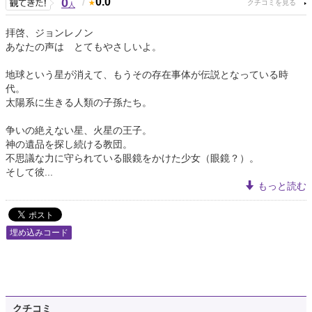
0
/
0.0
人
拝啓、ジョンレノン
あなたの声は とてもやさしいよ。
地球という星が消えて、もうその存在事体が伝説となっている時
代。
太陽系に生きる人類の子孫たち。
争いの絶えない星、火星の王子。
神の遺品を探し続ける教団。
不思議な力に守られている眼鏡をかけた少女（眼鏡？）。
そして彼...
もっと読む
埋め込みコード
クチコミ