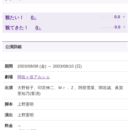
♪
♪
♪
♪
♪
0
0.0
観たい！
人
★
★
★
★
★
0
0.0
観てきた！
人
公演詳細
期間
2003/08/08 (金) ～ 2003/08/10 (日)
劇場
阿佐ヶ谷アルシェ
出演
大野裕子、印宮伸二、Ｍｒ．Ｚ、阿部雪菜、関谷誠、眞賀
里知乃(客演)
脚本
上野憲明
演出
上野憲明
料金
～