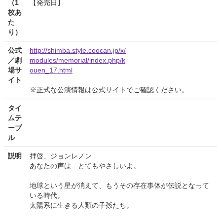
（1
【発売日】
枚あ
た
り）
公式
http://shimba.style.coocan.jp/x/
／劇
modules/memorial/index.php/k
場サ
ouen_17.html
イト
※正式な公演情報は公式サイトでご確認ください。
タイ
ムテ
ーブ
ル
説明
拝啓、ジョンレノン
あなたの声は とてもやさしいよ。
地球という星が消えて、もうその存在事体が伝説となって
いる時代。
太陽系に生きる人類の子孫たち。