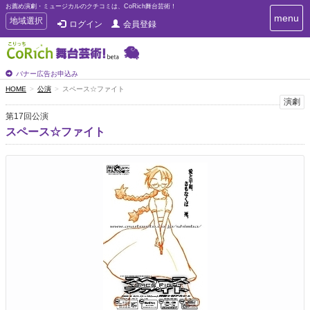
お薦め演劇・ミュージカルのクチコミは、CoRich舞台芸術！
T
menu
T
地域選択
ログイン
会員登録
o
o
g
g
g
g
l
l
バナー広告お申込み
e
e
HOME
公演
スペース☆ファイト
n
n
演劇
a
a
v
第17回公演
i
v
スペース☆ファイト
g
i
a
g
t
a
i
t
o
n
i
o
n