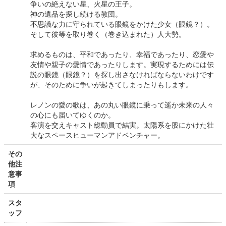
争いの絶えない星、火星の王子。
神の遺品を探し続ける教団。
不思議な力に守られている眼鏡をかけた少女（眼鏡？）。
そして彼等を取り巻く（巻き込まれた）人大勢。
求めるものは、平和であったり、幸福であったり、恋愛や
友情や親子の愛情であったりします。実現するためには伝
説の眼鏡（眼鏡？）を探し出さなければならないわけです
が、そのために争いが起きてしまったりもします。
レノンの愛の歌は、あの丸い眼鏡に乗って遥か未来の人々
の心にも届いてゆくのか。
客演を交えキャスト総動員で結実。太陽系を股にかけた壮
大なスペースヒューマンアドベンチャー。
その
他注
意事
項
スタ
ッフ