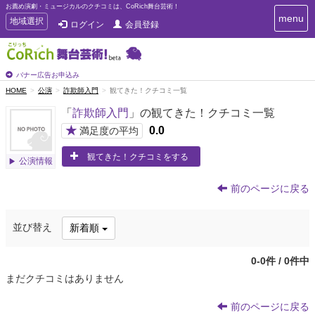
お薦め演劇・ミュージカルのクチコミは、CoRich舞台芸術！
T
menu
T
地域選択
ログイン
会員登録
o
o
g
g
g
g
l
l
バナー広告お申込み
e
e
HOME
公演
詐欺師入門
観てきた！クチコミ一覧
n
n
a
「
詐欺師入門
」の観てきた！クチコミ一覧
a
v
i
v
★
0.0
満足度の平均
g
i
a
観てきた！クチコミをする
g
公演情報
t
a
i
t
o
前のページに戻る
n
i
o
並び替え
新着順
n
0-0件 / 0件中
まだクチコミはありません
前のページに戻る