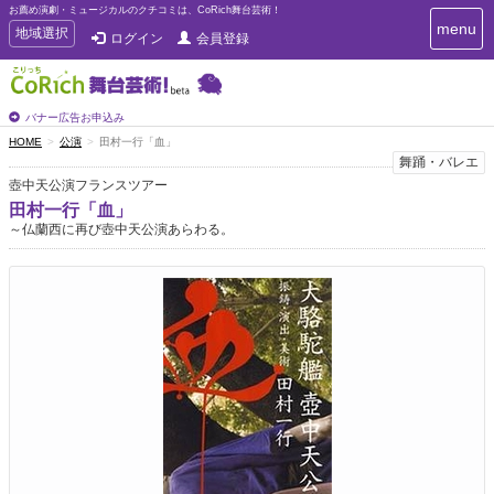
お薦め演劇・ミュージカルのクチコミは、CoRich舞台芸術！
T
menu
T
地域選択
ログイン
会員登録
o
o
g
g
g
g
l
l
バナー広告お申込み
e
e
HOME
公演
田村一行「血」
n
n
舞踊・バレエ
a
a
v
壺中天公演フランスツアー
i
v
田村一行「血」
g
i
～仏蘭西に再び壺中天公演あらわる。
a
g
t
a
i
t
o
n
i
o
n