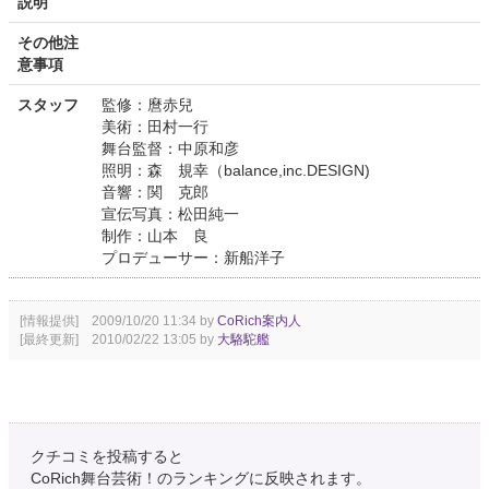
説明
その他注
意事項
スタッフ
監修：麿赤兒
美術：田村一行
舞台監督：中原和彦
照明：森 規幸（balance,inc.DESIGN)
音響：関 克郎
宣伝写真：松田純一
制作：山本 良
プロデューサー：新船洋子
[情報提供] 2009/10/20 11:34 by
CoRich案内人
[最終更新] 2010/02/22 13:05 by
大駱駝艦
クチコミを投稿すると
CoRich舞台芸術！のランキングに反映されます。