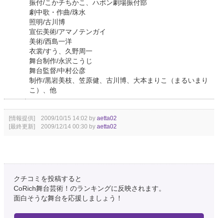
振付/こかチちかこ、ハポン劇場振付部
劇中歌・作曲/珠水
照明/古川博
宣伝美術/アマノテンガイ
美術/西島一洋
衣裳/すう、久野周一
舞台制作/永沢こうじ
舞台監督/中村公彦
制作/黒岩美枝、笠原健、古川博、大本まりこ（まるいまり
こ）、他
[情報提供] 2009/10/15 14:02 by
aetta02
[最終更新] 2009/12/14 00:30 by
aetta02
クチコミを投稿すると
CoRich舞台芸術！のランキングに反映されます。
面白そうな舞台を応援しましょう！