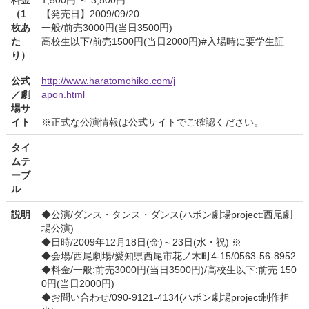
料金
1,500円 ～ 3,500円
（1
【発売日】2009/09/20
枚あ
一般/前売3000円(当日3500円)
た
高校生以下/前売1500円(当日2000円)#入場時に要学生証
り）
公式
http://www.haratomohiko.com/j
／劇
apon.html
場サ
イト
※正式な公演情報は公式サイトでご確認ください。
タイ
ムテ
ーブ
ル
説明
◆公演/ダンス・タンス・ダンス(ハポン劇場project:西尾劇
場公演)
◆日時/2009年12月18日(金)～23日(水・祝) ※
◆会場/西尾劇場/愛知県西尾市花ノ木町4-15/0563-56-8952
◆料金/一般:前売3000円(当日3500円)/高校生以下:前売 150
0円(当日2000円)
◆お問い合わせ/090-9121-4134(ハポン劇場project制作担