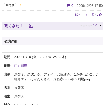
♪♪♪
期待度
0
2009/12/08 17:50
観たい！一覧へ
★
★
★
★
★
0
0.0
観てきた！
人
公演詳細
期間
2009/12/18 (金) ～ 2009/12/23 (水)
劇場
西尾劇場
出演
原智彦、夕沈、森川アオイ、安藤鮎子、こかチちかこ、六
柳庵やそ、ほかたくさん、原智彦ex.ハポン劇場project
脚本
原智彦
演出
原智彦