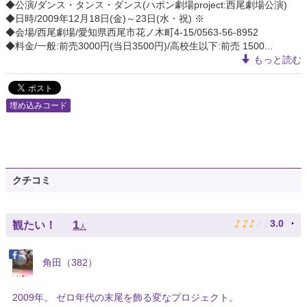
◆公演/ダンス・タンス・ダンス(ハポン劇場project:西尾劇場公演)
◆日時/2009年12月18日(金)～23日(水・祝) ※
◆会場/西尾劇場/愛知県西尾市花ノ木町4-15/0563-56-8952
◆料金/一般:前売3000円(当日3500円)/高校生以下:前売 1500...
もっと読む
埋め込みコード
クチコミ
♪
♪
♪
♪
♪
1
3.0
観たい！
人
角田（382）
2009年。 ゼロ年代の末尾を飾る変なプロジェクト。