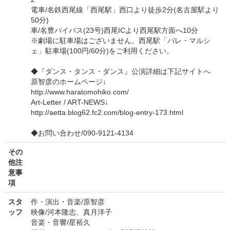
電車/名鉄西尾線「西尾駅」西口より徒歩2分(名古屋駅より
50分)
車/名豊バイパス(23号)西尾ICより西尾駅方面へ10分
※劇場に駐車場はございません。西尾駅「パレ・マルシ
ェ」駐車場(100円/60分)をご利用ください。
◆『ダンス・タンス・ダンス』公演詳細は下記サイトへ
原智彦のホームページ↓
http://www.haratomohiko.com/
Art-Letter / ART-NEWS↓
http://aetta.blog62.fc2.com/blog-entry-173.html
◆お問い合わせ/090-9121-4134
その
他注
意事
項
スタ
作・演出・音楽/原智彦
ッフ
映像/河本隆志、真月洋子
音楽・音響/星裕久