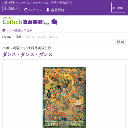
お薦め演劇・ミュージカルのクチコミは、CoRich舞台芸術！
T
menu
T
地域選択
ログイン
会員登録
o
o
g
g
g
g
l
l
バナー広告お申込み
e
e
HOME
公演
ダンス・タンス・ダンス
n
n
演劇
a
a
v
ハポン劇場project:西尾劇場公演
i
v
ダンス・タンス・ダンス
g
i
a
g
t
a
i
t
o
n
i
o
n