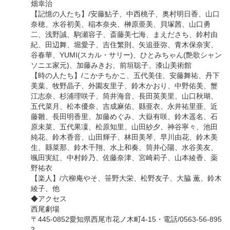
畑幸治
【記憶の人たち】/安藤鮎子、中西桃子、奥村明日香、山口
奈穂、水谷初美、稲本奈央、榊原亜美、貝塚茜、山口勇
二、浅野誠、駒瀬容子、斎藤美七海、まえださち、鈴村由
紀、田辺舞、堀愛子、吉住繁則、矢追亜弥、青木保奈実、
谷春華、YUMI(スカル・サリー)、ひとみちゃん(艶歌シャン
ソニエ家元)、加藤みきお、前垣聡子、漆山美術館
【時の人たち】/こかチちかこ、五代美佳、安藤舞祐、丹下
美葉、牧野晶子、外園友里子、鈴木かおり、中野佑美、蟹
江志奈、杉浦理咲子、筒井海音、長田英美里、山口秋瑚、
五代菜月、松本優奈、吉成麻佑、縣亜衣、永井祐里亜、近
藤雛、長田明香里、加藤めぐみ、大嶽有咲、鈴木遥名、石
原未菜、五代果凜、松原知里、山田紗夕、神谷寧々、池田
純花、鈴木香音、山田輝子、林田美琴、早川由花、鈴木美
生、縣菜那、鈴木千翔、水上和奏、筒井心陽、水谷美友、
颯田実紅、中村鈴乃、佐藤奈津、宮崎莉子、山本綾香、薬
野祐衣
【楽人】/六柳庵やそ、笹野大栄、松野友子、大脇 薫、鈴木
綾子、他
◆アクセス
西尾劇場
〒445-0852愛知県西尾市花ノ木町4-15・電話/0563-56-895
2