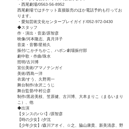
・西尾劇場/0563-56-8952
西尾劇場ではチケット直接販売のほか電話予約も行ってお
ります。
・愛知芸術文化センタープレイガイド/052-972-0430
◆スタッフ
作・演出・音楽/原智彦
映像/河本隆志、真月洋子
音楽・音響/星裕久
振付/こかチちかこ、ハポン劇場振付部
劇中歌・作曲/珠水
照明/古川博
宣伝美術/アマノテンガイ
美術/西島一洋
衣裳/すう、久野周一
舞台制作/永沢こうじ
舞台監督/中村公彦
制作/黒岩美枝、笠原健、古川博、大本まりこ（まるいまり
こ）、他
◆出演
【タンスのババ】/原智彦
【時の少女】/夕沈
【少年少女】/森川アオイ、☆之、脇山康貴、新美清彦、野