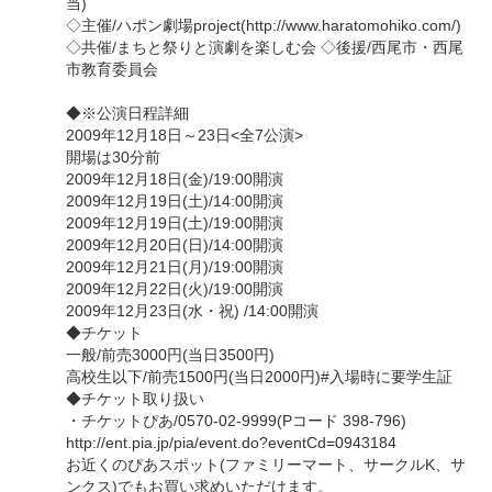
当)
◇主催/ハポン劇場project(http://www.haratomohiko.com/)
◇共催/まちと祭りと演劇を楽しむ会 ◇後援/西尾市・西尾
市教育委員会
◆※公演日程詳細
2009年12月18日～23日<全7公演>
開場は30分前
2009年12月18日(金)/19:00開演
2009年12月19日(土)/14:00開演
2009年12月19日(土)/19:00開演
2009年12月20日(日)/14:00開演
2009年12月21日(月)/19:00開演
2009年12月22日(火)/19:00開演
2009年12月23日(水・祝) /14:00開演
◆チケット
一般/前売3000円(当日3500円)
高校生以下/前売1500円(当日2000円)#入場時に要学生証
◆チケット取り扱い
・チケットぴあ/0570-02-9999(Pコード 398-796)
http://ent.pia.jp/pia/event.do?eventCd=0943184
お近くのぴあスポット(ファミリーマート、サークルK、サ
ンクス)でもお買い求めいただけます。