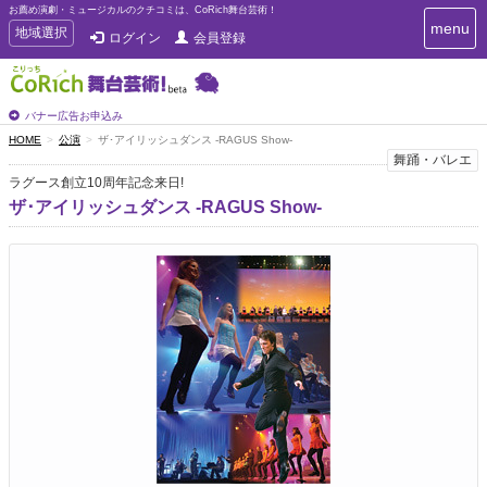
お薦め演劇・ミュージカルのクチコミは、CoRich舞台芸術！
T
menu
T
地域選択
ログイン
会員登録
o
o
g
g
g
g
l
l
バナー広告お申込み
e
e
HOME
公演
ザ･アイリッシュダンス -RAGUS Show-
n
n
舞踊・バレエ
a
a
v
ラグース創立10周年記念来日!
i
v
ザ･アイリッシュダンス -RAGUS Show-
g
i
a
g
t
a
i
t
o
n
i
o
n