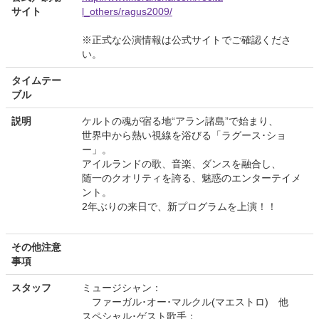
サイト
l_others/ragus2009/
※正式な公演情報は公式サイトでご確認くださ
い。
タイムテー
ブル
説明
ケルトの魂が宿る地“アラン諸島”で始まり、
世界中から熱い視線を浴びる「ラグース･ショ
ー」。
アイルランドの歌、音楽、ダンスを融合し、
随一のクオリティを誇る、魅惑のエンターテイメ
ント。
2年ぶりの来日で、新プログラムを上演！！
その他注意
事項
スタッフ
ミュージシャン：
ファーガル･オー･マルクル(マエストロ) 他
スペシャル･ゲスト歌手：