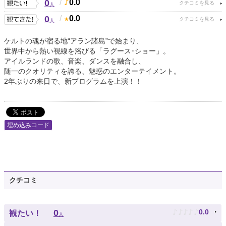
0
/
0.0
人
0
/
0.0
人
ケルトの魂が宿る地“アラン諸島”で始まり、
世界中から熱い視線を浴びる「ラグース･ショー」。
アイルランドの歌、音楽、ダンスを融合し、
随一のクオリティを誇る、魅惑のエンターテイメント。
2年ぶりの来日で、新プログラムを上演！！
埋め込みコード
クチコミ
♪
♪
♪
♪
♪
0
0.0
観たい！
人