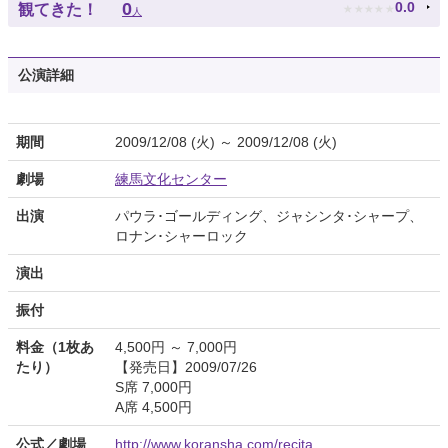
★
★
★
★
★
0
0.0
観てきた！
人
公演詳細
期間
2009/12/08 (火) ～ 2009/12/08 (火)
劇場
練馬文化センター
出演
パウラ･ゴールディング、ジャシンタ･シャープ、
ロナン･シャーロック
演出
振付
料金（1枚あ
4,500円 ～ 7,000円
たり）
【発売日】2009/07/26
S席 7,000円
A席 4,500円
公式／劇場
http://www.koransha.com/recita