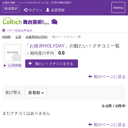
お薦め演劇・ミュージカルのクチコミは、CoRich舞台芸術！
T
menu
T
地域選択
ログイン
会員登録
o
o
g
g
g
g
l
l
バナー広告お申込み
e
e
HOME
公演
お彼岸HOLYDAY
観たい！クチコミ一覧
n
n
a
「
お彼岸HOLYDAY
」の観たい！クチコミ一覧
a
v
i
v
♪
0.0
期待度の平均
g
i
a
観たい！クチコミをする
g
公演情報
t
a
i
t
o
前のページに戻る
n
i
o
並び替え
新着順
n
0-0件 / 0件中
まだクチコミはありません
前のページに戻る