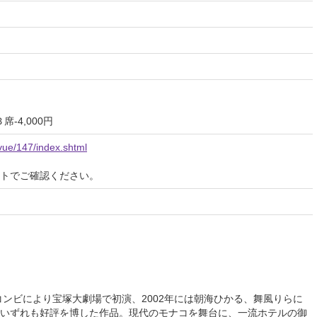
Ｂ席-4,000円
evue/147/index.shtml
イトでご確認ください。
コンビにより宝塚大劇場で初演、2002年には朝海ひかる、舞風りらに
いずれも好評を博した作品。現代のモナコを舞台に、一流ホテルの御