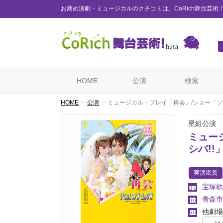
お薦め演劇・ミュージカルのクチコミは、CoRich舞台芸術
HOME
公演
検索
HOME
公演
ミュージカル・プレイ「再会」/ショー「ソウ
星組公演
ミュー
シバ!!
実演鑑賞
宝塚歌
青森市
他劇場