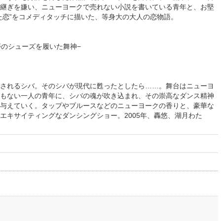
継ぎを嫌い、ニューヨークで売れない小説を書いている青年と、お堅
た恋”をコメディタッチに描いた、等身大の大人の恋物語。
夢のシューズを履いた舞神−
されるシバ。そのシバが現代に甦ったとしたら……。舞台はニューヨ
もない一人の青年に、シバの魂が吹き込まれ、その崇高なダンス精神
与えていく。タップやブルースなどのニューヨークの香りと、豪華な
エキサイティングなダンシングショー。2005年、轟悠、湖月わた