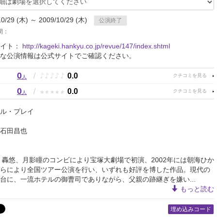
10/29 (木) ～ 2009/10/29 (木)
公演終了
間：
サイト：
http://kageki.hankyu.co.jp/revue/147/index.shtml
な公演情報は公式サイトでご確認ください。
0
♪
♪
♪
♪
♪
/
0.0
人
0
★
★
★
★
★
/
0.0
人
ル・プレイ
石田昌也
、轟悠、月影瞳のコンビにより宝塚大劇場で初演、2002年には朝海ひか
らにより全国ツアー公演を行い、いずれも好評を博した作品。現代の
台に、一流ホテルの御曹司でありながら、父親の跡継ぎを嫌い...
もっと読む
埋め込みコード