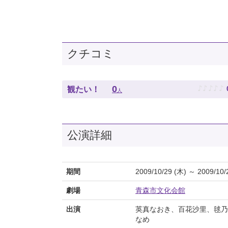
クチコミ
♪
♪
♪
♪
♪
0
観たい！
人
公演詳細
期間
2009/10/29 (木) ～ 2009/10/
劇場
青森市文化会館
出演
英真なおき、百花沙里、毬乃
なめ