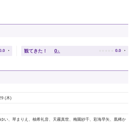
★
★
★
★
★
0
0.0
0.0
観てきた！
人
29 (木)
ゆい、琴まりえ、柚希礼音、天霧真世、梅園紗千、彩海早矢、凰稀か