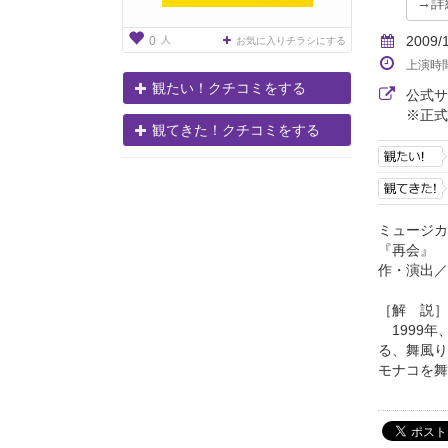
2009/
人
0
お気に入りチラシにする
上演時
観たい！クチコミをする
公式
※正式
観てきた！クチコミをする
ミュージカ
『再会』
作・演出／
［解 説］
1999年
る、舞風り
モナコを舞