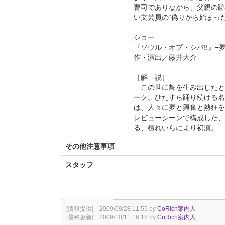
曹司でありながら、父親の跡
い文芸員の“偽りから始まっ
ショー
『ソウル・オブ・シバ!!』−
作・演出／藤井大介
［解 説］
この世に舞を生み出したと
ーク。ひたすら踊り続ける名
は、人々に夢と興奮と熱狂を
レビューシーンで構成した、
る、檀れいらにより初演。
その他注意事項
スタッフ
[情報提供] 2009/09/28 11:55 by
CoRich案内人
[最終更新] 2009/10/11 16:18 by
CoRich案内人