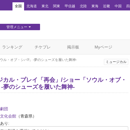
！
全国
北海道
東北
関東
甲信越
北陸
東海
近畿
中国
四
管理メニュー
団体WEBサイト管理
顧客管理
ランキング
チケプレ
掲示板
Myページ
ル・オブ・シバ!!」-夢のシューズを履いた舞神-
ミュージカル
ジカル・プレイ「再会」/ショー「ソウル・オブ・
」-夢のシューズを履いた舞神-
劇団
文化会館
（青森県）
あり: