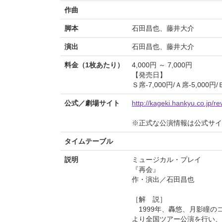
作曲
脚本
石田昌也、藤井大介
演出
石田昌也、藤井大介
料金（1枚あたり）
4,000円 ～ 7,000円
【発売日】
Ｓ席-7,000円/Ａ席-5,000円/
公式／劇場サイト
http://kageki.hankyu.co.jp/r
※正式な公演情報は公式サ
タイムテーブル
説明
ミュージカル・プレイ
『再会』
作・演出／石田昌也
［解 説］
1999年、轟悠、月影瞳の
より全国ツアー公演を行い、