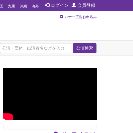
ログイン
会員登録
国
九州
沖縄
海外
バナー広告お申込み
公演検索