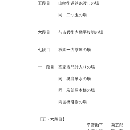
五段目 山崎街道鉄砲渡しの場
同 二つ玉の場
六段目 与市兵衛内勘平腹切の場
七段目 祇園一力茶屋の場
十一段目 高家表門討入りの場
同 奥庭泉水の場
同 炭部屋本懐の場
両国橋引揚の場
【五・六段目】
早野勘平 菊五郎