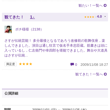
観たい！一覧へ
★
★
★
★
★
1
4.0
観てきた！
人
ポチ様様（2138）
さすが伝統芸能！ 多分最後となるであろう改修前の歌舞伎座，楽
しんできました。演目は通し狂言で仮名手本忠臣蔵。筋書きは頭に
入っているし，仁左衛門や幸四郎を堪能できました。舞台や大道具
はさすが伝統...
★★★★
満足度
0
2009/11/08 18:27
観てきた！一覧へ
公演詳細
期間
2009/11/01 (日) ～ 2009/11/25 (水)