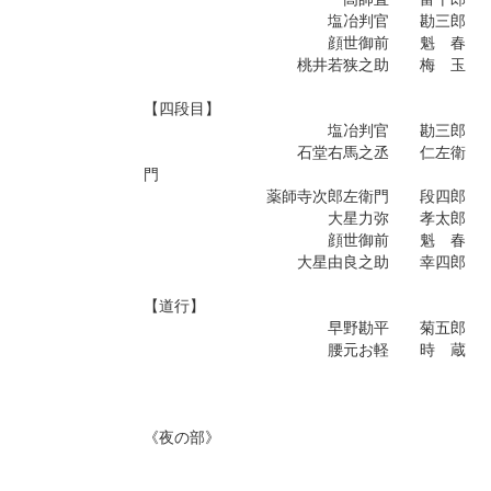
塩冶判官 勘三郎
顔世御前 魁 春
桃井若狭之助 梅 玉
【四段目】
塩冶判官 勘三郎
石堂右馬之丞 仁左衛
門
薬師寺次郎左衛門 段四郎
大星力弥 孝太郎
顔世御前 魁 春
大星由良之助 幸四郎
【道行】
早野勘平 菊五郎
腰元お軽 時 蔵
《夜の部》