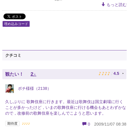
もっと読む
埋め込みコード
クチコミ
♪
♪
♪
♪
♪
2
4.5
観たい！
人
ポチ様様（2138）
久しぶりに 歌舞伎座に行きます。最近は歌舞伎は国立劇場に行く
ことが多かったけど，いまの歌舞伎座に行ける機会もあとわずかな
ので，改修前の歌舞伎座を楽しんでこようと思います。
♪♪♪♪
期待度
0
2009/11/07 08:38