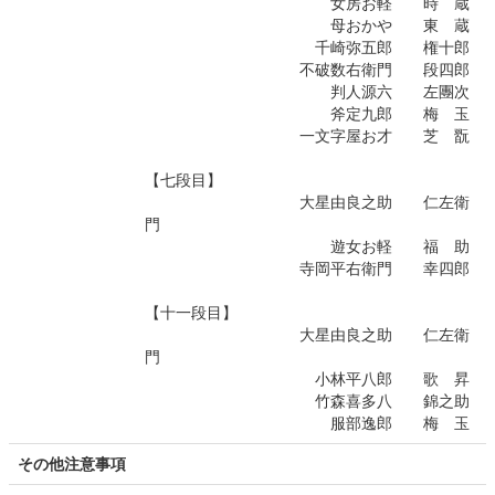
女房お軽 時 蔵
母おかや 東 蔵
千崎弥五郎 権十郎
不破数右衛門 段四郎
判人源六 左團次
斧定九郎 梅 玉
一文字屋お才 芝 翫
【七段目】
大星由良之助 仁左衛
門
遊女お軽 福 助
寺岡平右衛門 幸四郎
【十一段目】
大星由良之助 仁左衛
門
小林平八郎 歌 昇
竹森喜多八 錦之助
服部逸郎 梅 玉
その他注意事項