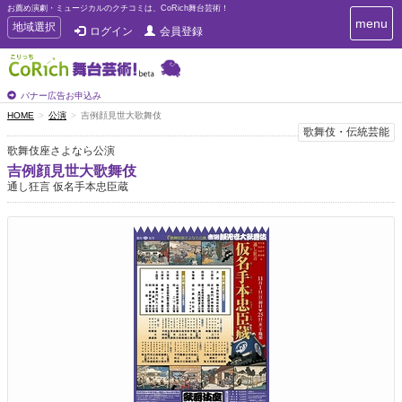
お薦め演劇・ミュージカルのクチコミは、CoRich舞台芸術！
T
menu
T
地域選択
ログイン
会員登録
o
o
g
g
g
g
l
l
バナー広告お申込み
e
e
HOME
公演
吉例顔見世大歌舞伎
n
n
歌舞伎・伝統芸能
a
a
v
歌舞伎座さよなら公演
i
v
吉例顔見世大歌舞伎
g
i
通し狂言 仮名手本忠臣蔵
a
g
t
a
i
t
o
n
i
o
n