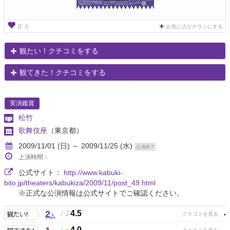
人
0
お気に入りチラシにする
観たい！クチコミをする
観てきた！クチコミをする
実演鑑賞
松竹
歌舞伎座
（東京都）
2009/11/01 (日) ～ 2009/11/25 (水)
公演終了
上演時間：
公式サイト：
http://www.kabuki-
bito.jp/theaters/kabukiza/2009/11/post_49.html
※正式な公演情報は公式サイトでご確認ください。
2
/
4.5
人
/
4.0