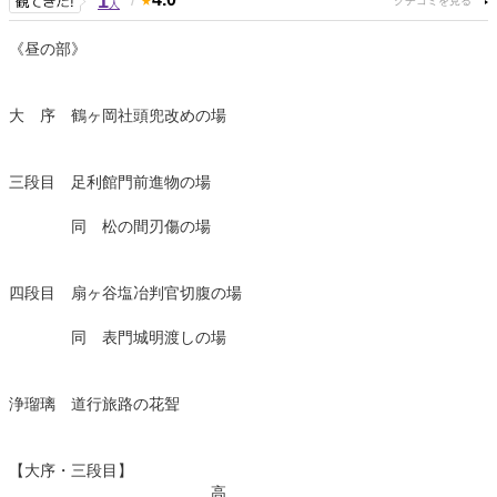
1
人
《昼の部》
大 序 鶴ヶ岡社頭兜改めの場
三段目 足利館門前進物の場
同 松の間刃傷の場
四段目 扇ヶ谷塩冶判官切腹の場
同 表門城明渡しの場
浄瑠璃 道行旅路の花聟
【大序・三段目】
高...