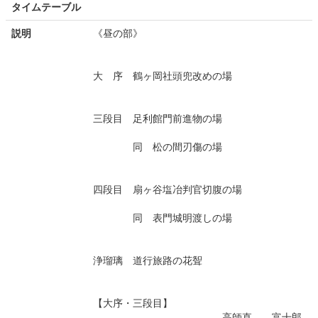
タイムテーブル
説明
《昼の部》
大 序 鶴ヶ岡社頭兜改めの場
三段目 足利館門前進物の場
同 松の間刃傷の場
四段目 扇ヶ谷塩冶判官切腹の場
同 表門城明渡しの場
浄瑠璃 道行旅路の花聟
【大序・三段目】
高師直 富十郎