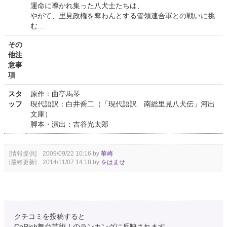
運命に導かれ集った八犬士たちは、
やがて、里見政権を奪わんとする管領連合軍との戦いに挑
む…
その
他注
意事
項
スタ
原作：曲亭馬琴
ッフ
現代語訳：白井喬二（「現代語訳 南総里見八犬伝」河出
文庫）
脚本・演出：吉谷光太郎
[情報提供] 2009/09/22 10:16 by
華崎
[最終更新] 2014/11/07 14:18 by
をはませ
クチコミを投稿すると
CoRich舞台芸術！のランキングに反映されます。