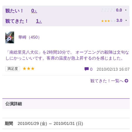
♪
♪
♪
♪
♪
0
0.0
観たい！
人
★
★
★
★
★
1
3.0
観てきた！
人
華崎（450）
「南総里見八犬伝」を2時間10分で。 オープニングの殺陣は文句な
しにかっこいいです。客席の温度が急上昇するのを感じました。
★★★
満足度
0
2010/02/13 16:07
観てきた！一覧へ
公演詳細
期間
2010/01/29 (金) ～ 2010/01/31 (日)