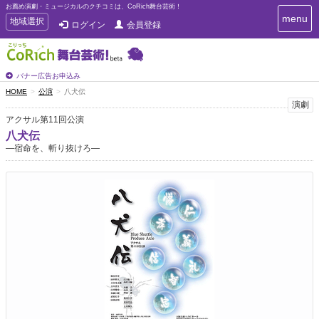
お薦め演劇・ミュージカルのクチコミは、CoRich舞台芸術！
T
menu
T
地域選択
ログイン
会員登録
o
o
g
g
g
g
l
l
バナー広告お申込み
e
e
HOME
公演
八犬伝
n
n
演劇
a
a
v
アクサル第11回公演
i
v
八犬伝
g
i
―宿命を、斬り抜けろ―
a
g
t
a
i
t
o
n
i
o
n