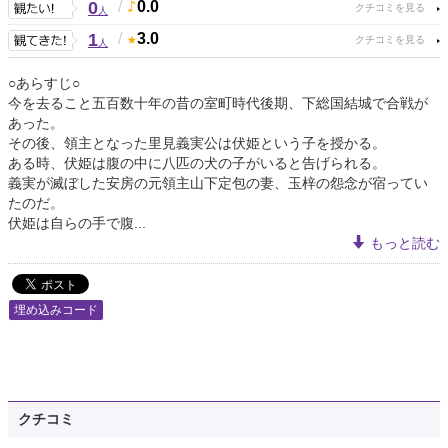
0
/
0.0
人
1
/
3.0
人
○あらすじ○
今を去ること五百数十年の昔の室町時代後期、下総国結城で合戦が
あった。
その後、領主となった里見義実公は伏姫という子を授かる。
ある時、伏姫は腹の中に八匹の犬の子がいると告げられる。
義実が滅ぼした安房の元領主山下定包の妻、玉梓の怨念が宿ってい
たのだ。
伏姫は自らの手で腹...
もっと読む
埋め込みコード
クチコミ