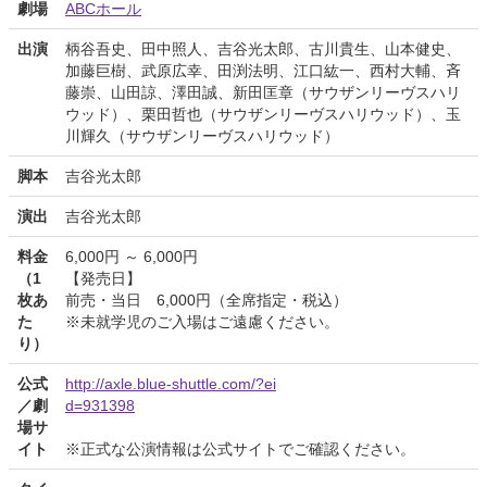
劇場
ABCホール
出演
柄谷吾史、田中照人、吉谷光太郎、古川貴生、山本健史、
加藤巨樹、武原広幸、田渕法明、江口紘一、西村大輔、斉
藤崇、山田諒、澤田誠、新田匡章（サウザンリーヴスハリ
ウッド）、栗田哲也（サウザンリーヴスハリウッド）、玉
川輝久（サウザンリーヴスハリウッド）
脚本
吉谷光太郎
演出
吉谷光太郎
料金
6,000円 ～ 6,000円
（1
【発売日】
枚あ
前売・当日 6,000円（全席指定・税込）
た
※未就学児のご入場はご遠慮ください。
り）
公式
http://axle.blue-shuttle.com/?ei
／劇
d=931398
場サ
イト
※正式な公演情報は公式サイトでご確認ください。