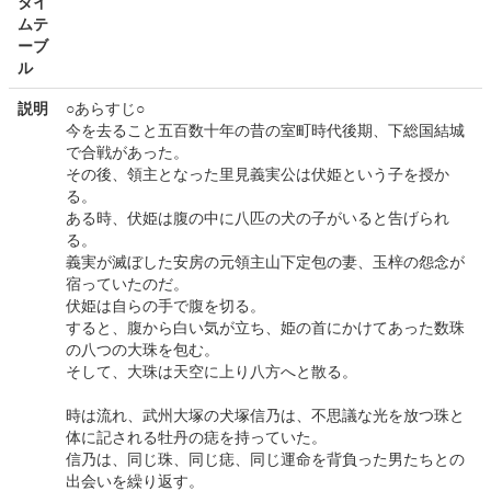
タイ
ムテ
ーブ
ル
説明
○あらすじ○
今を去ること五百数十年の昔の室町時代後期、下総国結城
で合戦があった。
その後、領主となった里見義実公は伏姫という子を授か
る。
ある時、伏姫は腹の中に八匹の犬の子がいると告げられ
る。
義実が滅ぼした安房の元領主山下定包の妻、玉梓の怨念が
宿っていたのだ。
伏姫は自らの手で腹を切る。
すると、腹から白い気が立ち、姫の首にかけてあった数珠
の八つの大珠を包む。
そして、大珠は天空に上り八方へと散る。
時は流れ、武州大塚の犬塚信乃は、不思議な光を放つ珠と
体に記される牡丹の痣を持っていた。
信乃は、同じ珠、同じ痣、同じ運命を背負った男たちとの
出会いを繰り返す。