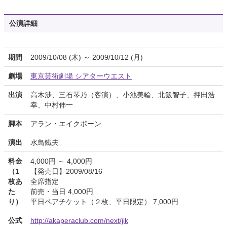
公演詳細
期間
2009/10/08 (木) ～ 2009/10/12 (月)
劇場
東京芸術劇場 シアターウエスト
出演
高木渉、三石琴乃（客演）、小池美輪、北飯智子、押田浩
幸、中村伸一
脚本
アラン・エイクボーン
演出
水鳥鐵夫
料金
4,000円 ～ 4,000円
（1
【発売日】2009/08/16
枚あ
全席指定
た
前売・当日 4,000円
り）
平日ペアチケット（２枚、平日限定） 7,000円
公式
http://akaperaclub.com/next/jik