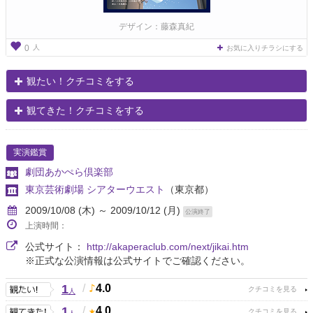
デザイン：藤森真紀
人
0
お気に入りチラシにする
観たい！クチコミをする
観てきた！クチコミをする
実演鑑賞
劇団あかぺら倶楽部
東京芸術劇場 シアターウエスト
（東京都）
2009/10/08 (木) ～ 2009/10/12 (月)
公演終了
上演時間：
公式サイト：
http://akaperaclub.com/next/jikai.htm
※正式な公演情報は公式サイトでご確認ください。
1
/
4.0
人
1
/
4.0