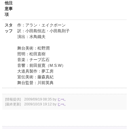
他注
意事
項
スタ
作：アラン・エイクボーン
ッフ
訳：小田島恒志・小田島則子
演出：水鳥鐵夫
舞台美術：松野潤
照明：松田直樹
音楽：チープ広石
音響：前田規寛（M.S.W）
大道具製作：夢工房
宣伝美術：藤森真紀
舞台監督：川前英典
[情報提供] 2009/09/19 08:35 by
じべ。
[最終更新] 2009/10/19 19:12 by
じべ。