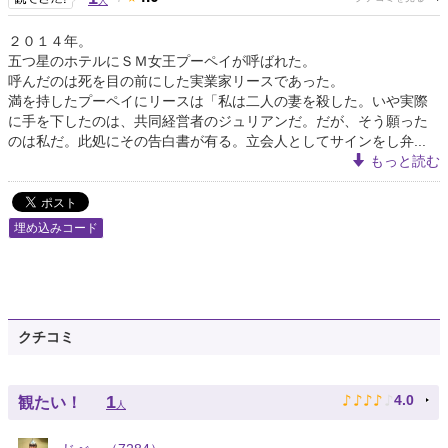
人
２０１４年。
五つ星のホテルにＳＭ女王プーペイが呼ばれた。
呼んだのは死を目の前にした実業家リースであった。
満を持したプーペイにリースは「私は二人の妻を殺した。いや実際
に手を下したのは、共同経営者のジュリアンだ。だが、そう願った
のは私だ。此処にその告白書が有る。立会人としてサインをし弁...
もっと読む
埋め込みコード
クチコミ
♪
♪
♪
♪
♪
1
4.0
観たい！
人