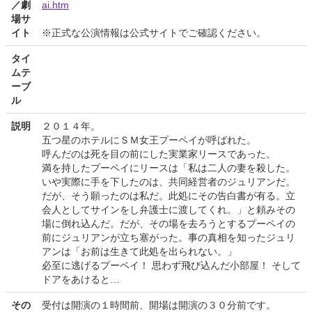
／劇
ai.htm
場サ
イト
※正式な公演情報は公式サイトでご確認ください。
タイ
ムテ
ーブ
ル
説明
２０１４年。
五つ星のホテルにＳＭ女王プーペイが呼ばれた。
呼んだのは死を目の前にした実業家リースであった。
満を持したプーペイにリースは「私は二人の妻を殺した。
いや実際に手を下したのは、共同経営者のジュリアンだ。
だが、そう願ったのは私だ。此処にその告白書が有る。立
会人としてサインをし弁護士に渡してくれ。」と頼みその
場に倒れ込んだ。だが、その場を去ろうとするプーペイの
前にジュリアンが立ち塞がった。事の真相を知ったジュリ
アンは「お前は生きて此処を出られない。」
必至に逃げるプーペイ！ 思わず飛び込んだ小部屋！ そして
ドアをあけると…
その
受付は開演の１時間前、開場は開演の３０分前です。