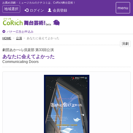
お薦め演劇・ミュージカルのクチコミは、CoRich舞台芸術！
T
menu
T
地域選択
ログイン
会員登録
o
o
g
g
g
g
l
l
バナー広告お申込み
e
e
HOME
公演
あなたに会えてよかった
n
n
演劇
a
a
v
劇団あかぺら倶楽部 第33回公演
i
v
あなたに会えてよかった
g
i
Communicating Doors
a
g
t
a
i
t
o
n
i
o
n