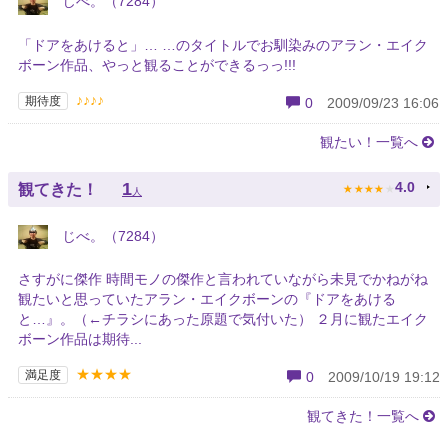
じべ。（7284）
「ドアをあけると」… …のタイトルでお馴染みのアラン・エイク
ボーン作品、やっと観ることができるっっ!!!
♪♪♪♪
期待度
0
2009/09/23 16:06
観たい！一覧へ
★
★
★
★
★
1
4.0
観てきた！
人
じべ。（7284）
さすがに傑作 時間モノの傑作と言われていながら未見でかねがね
観たいと思っていたアラン・エイクボーンの『ドアをあける
と…』。（←チラシにあった原題で気付いた） ２月に観たエイク
ボーン作品は期待...
★★★★
満足度
0
2009/10/19 19:12
観てきた！一覧へ