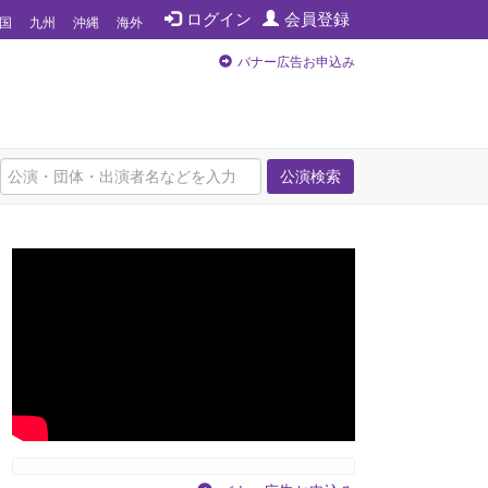
ログイン
会員登録
国
九州
沖縄
海外
バナー広告お申込み
公演検索