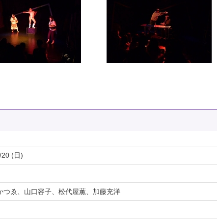
/20 (日)
かつゑ、山口容子、松代屋薫、加藤充洋