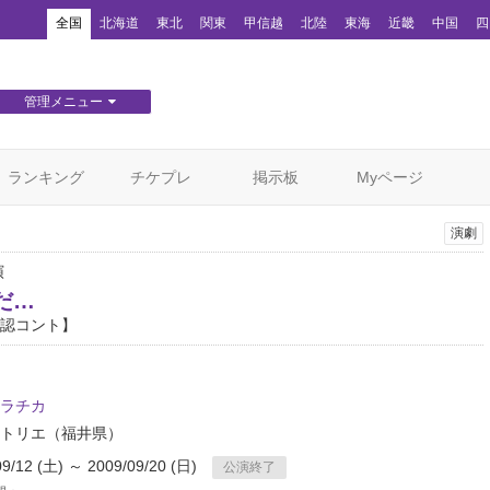
！
全国
北海道
東北
関東
甲信越
北陸
東海
近畿
中国
四
管理メニュー
団体WEBサイト管理
顧客管理
ランキング
チケプレ
掲示板
Myページ
演劇
演
だ…
認コント】
ラチカ
トリエ
（福井県）
09/12 (土) ～ 2009/09/20 (日)
公演終了