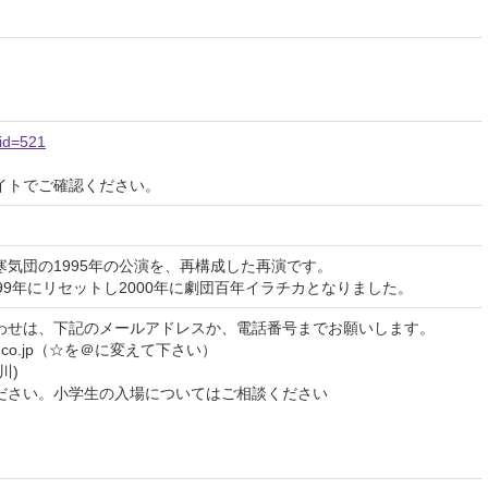
eid=521
イトでご確認ください。
気団の1995年の公演を、再構成した再演です。
99年にリセットし2000年に劇団百年イラチカとなりました。
わせは、下記のメールアドレスか、電話番号までお願いします。
ahoo.co.jp（☆を＠に変えて下さい）
黒川)
ださい。小学生の入場についてはご相談ください