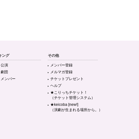
キング
その他
目公演
メンバー登録
目劇団
メルマガ登録
目メンバー
チケットプレゼント
ヘルプ
★こりっちチケット！
（チケット管理システム）
★keicoba [new!]
（演劇が生まれる場所から。）