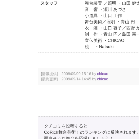
スタッフ
舞台装置 ／照明 ・山田 健
音 響 ・瀬川 あづさ
小道具 ・山口 工作
舞台美術／照明 ・青山 円
衣 装 ・山口 容子／西野 
制 作 ・青山 円／島田 憲
宣伝美術 ・CHICAO
絵 ・Natsuki
[情報提供] 2009/09/09 15:16 by
chicao
[最終更新] 2009/09/14 14:45 by
chicao
クチコミを投稿すると
CoRich舞台芸術！のランキングに反映されます
面白そうな舞台を応援しましょう！