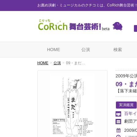
お薦め演劇・ミュージカルのクチコミは、CoRich舞台芸術
HOME
公演
検索
HOME
公演
09・まだ…
2009年公
09・ま
【落下未確
実演鑑賞
百年イ
劇団ア
2009/