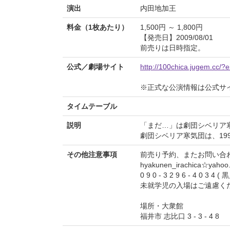
演出
内田地加王
料金（1枚あたり）
1,500円 ～ 1,800円
【発売日】2009/08/01
前売りは日時指定。
公式／劇場サイト
http://100chica.jugem.cc/?
※正式な公演情報は公式サ
タイムテーブル
説明
「まだ…」は劇団シベリア寒
劇団シベリア寒気団は、19
その他注意事項
前売り予約、またお問い合
hyakunen_irachica☆y
0 9 0 - 3 2 9 6 - 4 0 3 4 ( 
未就学児の入場はご遠慮く
場所・大衆館
福井市 志比口 3 - 3 - 4 8