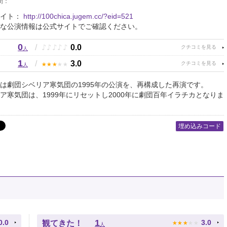
間：
サイト：
http://100chica.jugem.cc/?eid=521
な公演情報は公式サイトでご確認ください。
0
♪
♪
♪
♪
♪
/
0.0
人
1
★
★
★
★
★
/
3.0
人
は劇団シベリア寒気団の1995年の公演を、再構成した再演です。
ア寒気団は、1999年にリセットし2000年に劇団百年イラチカとなりま
埋め込みコード
★
★
★
★
★
1
0.0
3.0
観てきた！
人