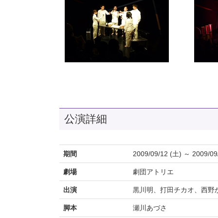
公演詳細
期間
2009/09/12 (土) ～ 2009/09
劇場
劇団アトリエ
出演
黒川明、打田チカオ、西野
脚本
瀬川あづさ