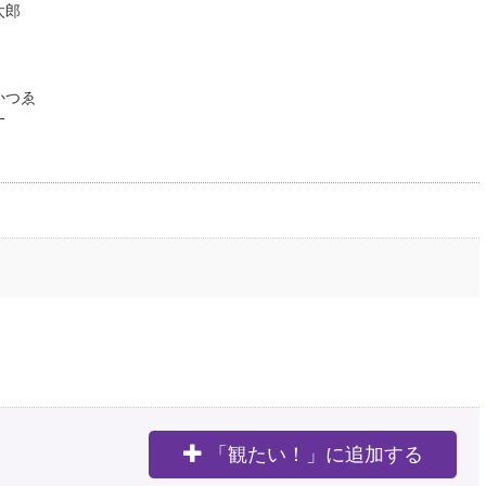
太郎
かつゑ
一
「観たい！」に追加する
。