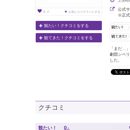
上演時
公式
人
0
お気に入りチラシにする
※正式
観たい！クチコミをする
観てきた！クチコミをする
「まだ…」
劇団シベリ
した。
クチコミ
♪
♪
♪
♪
♪
0
観たい！
人