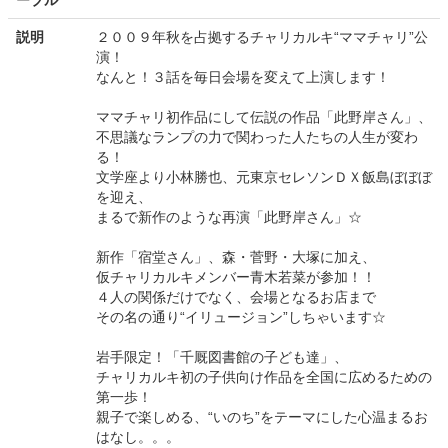
ーブル
説明
２００９年秋を占拠するチャリカルキ“ママチャリ”公
演！
なんと！３話を毎日会場を変えて上演します！
ママチャリ初作品にして伝説の作品「此野岸さん」、
不思議なランプの力で関わった人たちの人生が変わ
る！
文学座より小林勝也、元東京セレソンＤＸ飯島ぼぼぼ
を迎え、
まるで新作のような再演「此野岸さん」☆
新作「宿堂さん」、森・菅野・大塚に加え、
仮チャリカルキメンバー青木若菜が参加！！
４人の関係だけでなく、会場となるお店まで
その名の通り“イリュージョン”しちゃいます☆
岩手限定！「千厩図書館の子ども達」、
チャリカルキ初の子供向け作品を全国に広めるための
第一歩！
親子で楽しめる、“いのち”をテーマにした心温まるお
はなし。。。