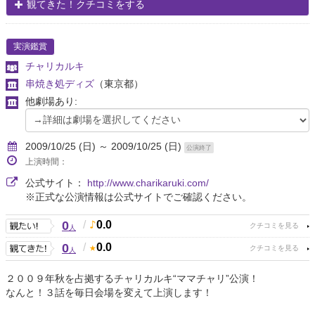
観てきた！クチコミをする
実演鑑賞
チャリカルキ
串焼き処ディズ
（東京都）
他劇場あり:
2009/10/25 (日) ～ 2009/10/25 (日)
公演終了
上演時間：
公式サイト：
http://www.charikaruki.com/
※正式な公演情報は公式サイトでご確認ください。
0
/
0.0
人
0
/
0.0
人
２００９年秋を占拠するチャリカルキ“ママチャリ”公演！
なんと！３話を毎日会場を変えて上演します！