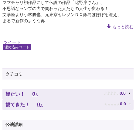
ママチャリ初作品にして伝説の作品「此野岸さん」、
不思議なランプの力で関わった人たちの人生が変わる！
文学座より小林勝也、元東京セレソンＤＸ飯島ぼぼぼを迎え、
まるで新作のような再...
もっと読む
ツイート
埋め込みコード
クチコミ
♪
♪
♪
♪
♪
0
0.0
観たい！
人
★
★
★
★
★
0
0.0
観てきた！
人
公演詳細