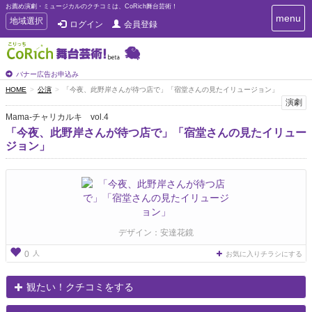
お薦め演劇・ミュージカルのクチコミは、CoRich舞台芸術！
T
menu
T
地域選択
ログイン
会員登録
o
o
g
g
g
g
l
l
バナー広告お申込み
e
e
HOME
公演
「今夜、此野岸さんが待つ店で」「宿堂さんの見たイリュージョン」
n
n
演劇
a
a
v
Mama-チャリカルキ vol.4
i
v
「今夜、此野岸さんが待つ店で」「宿堂さんの見たイリュー
g
i
ジョン」
a
g
t
a
i
t
o
n
i
o
n
デザイン：安達花鏡
人
0
お気に入りチラシにする
観たい！クチコミをする