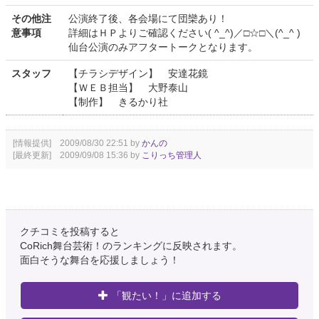
その他注
公演終了後、各会場にて団欒あり！
意事項
詳細はＨＰよりご確認ください( ^_^)／□☆□＼(^_^ )
仙台公演のみアフタートークとなります。
スタッフ
【チラシデザイン】 安達花鏡
【ＷＥＢ担当】 大野泰山
【制作】 きるかり社
[情報提供] 2009/08/30 22:51 by
かんの
[最終更新] 2009/09/08 15:36 by
こりっち管理人
クチコミを投稿すると
CoRich舞台芸術！のランキングに反映されます。
面白そうな舞台を応援しましょう！
「観たい！」に追加する