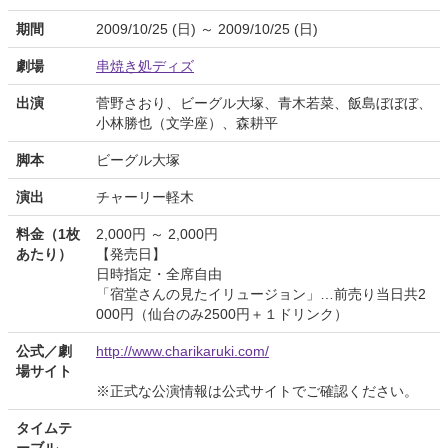
期間
2009/10/25 (日) ～ 2009/10/25 (日)
劇場
串焼き処ディズ
出演
菅野さおり、ビーグル大塚、青木若菜、飯島ぼぼぼ、
小林勝也（文学座）、森耕平
脚本
ビーグル大塚
演出
チャーリー軽木
料金（1枚
2,000円 ～ 2,000円
あたり）
【発売日】
日時指定・全席自由
「宿堂さんの見たイリュージョン」…前売り当日共2
000円（仙台のみ2500円＋１ドリンク）
公式／劇
http://www.charikaruki.com/
場サイト
※正式な公演情報は公式サイトでご確認ください。
タイムテ