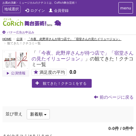
お薦め演劇・ミュージカルのクチコミは、CoRich舞台芸術！
T
menu
T
地域選択
ログイン
会員登録
o
o
g
g
g
g
l
l
バナー広告お申込み
e
e
HOME
公演
「今夜、此野岸さんが待つ店で」「宿堂さんの見たイリュージョン」
n
観てきた！クチコミ一覧
n
a
a
v
「
「今夜、此野岸さんが待つ店で」「宿堂さん
i
v
の見たイリュージョン」
」の観てきた！クチコ
g
i
ミ一覧
a
g
t
★
0.0
満足度の平均
公演情報
a
i
t
o
観てきた！クチコミをする
n
i
o
前のページに戻る
n
並び替え
新着順
0-0件 / 0件中