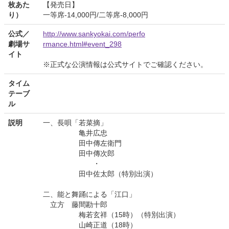
枚あた
【発売日】
り）
一等席-14,000円/二等席-8,000円
公式／
http://www.sankyokai.com/perfo
劇場サ
rmance.html#event_298
イト
※正式な公演情報は公式サイトでご確認ください。
タイム
テーブ
ル
説明
一、長唄「若菜摘」
亀井広忠
田中傳左衛門
田中傳次郎
・
田中佐太郎（特別出演）
二、能と舞踊による「江口」
立方 藤間勘十郎
梅若玄祥（15時）（特別出演）
山崎正道（18時）