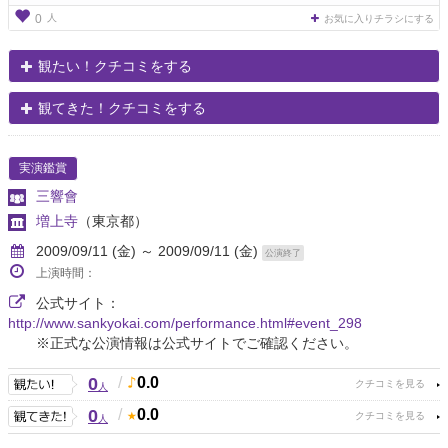
人
0
お気に入りチラシにする
観たい！クチコミをする
観てきた！クチコミをする
実演鑑賞
三響會
増上寺
（東京都）
2009/09/11 (金) ～ 2009/09/11 (金)
公演終了
上演時間：
公式サイト：
http://www.sankyokai.com/performance.html#event_298
※正式な公演情報は公式サイトでご確認ください。
0
/
0.0
人
0
/
0.0
人