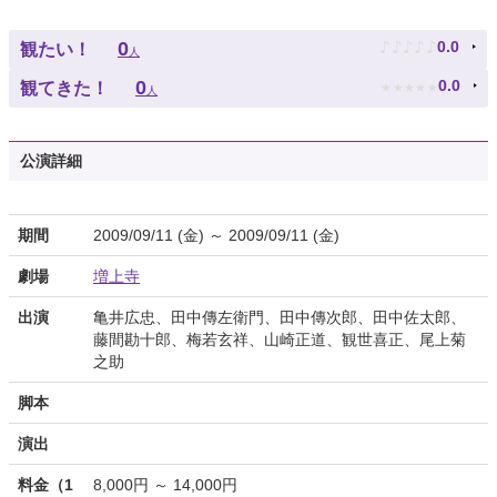
♪
♪
♪
♪
♪
0
0.0
観たい！
人
★
★
★
★
★
0
0.0
観てきた！
人
公演詳細
期間
2009/09/11 (金) ～ 2009/09/11 (金)
劇場
増上寺
出演
亀井広忠、田中傳左衛門、田中傳次郎、田中佐太郎、
藤間勘十郎、梅若玄祥、山崎正道、観世喜正、尾上菊
之助
脚本
演出
料金（1
8,000円 ～ 14,000円