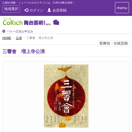
お薦め演劇・ミュージカルのクチコミは、CoRich舞台芸術！
T
menu
T
地域選択
ログイン
会員登録
o
o
g
g
g
g
l
l
バナー広告お申込み
e
e
HOME
公演
三響會 増上寺公演
n
n
歌舞伎・伝統芸能
a
a
v
三響會 増上寺公演
i
v
g
i
a
g
t
a
i
t
o
n
i
o
n