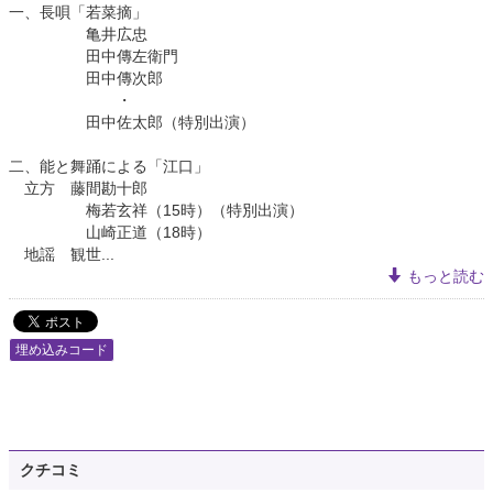
一、長唄「若菜摘」
亀井広忠
田中傳左衛門
田中傳次郎
・
田中佐太郎（特別出演）
二、能と舞踊による「江口」
立方 藤間勘十郎
梅若玄祥（15時）（特別出演）
山崎正道（18時）
地謡 観世...
もっと読む
埋め込みコード
クチコミ