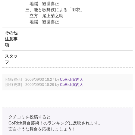
地謡 観世喜正
三、能と歌舞伎による「羽衣」
立方 尾上菊之助
地謡 観世喜正
その他
注意事
項
スタッ
フ
[情報提供] 2009/09/03 18:27 by
CoRich案内人
[最終更新] 2009/09/03 18:29 by
CoRich案内人
クチコミを投稿すると
CoRich舞台芸術！のランキングに反映されます。
面白そうな舞台を応援しましょう！