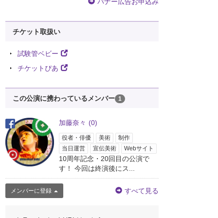
バナー広告お申込み
チケット取扱い
試験管ベビー
チケットぴあ
この公演に携わっているメンバー
1
加藤奈々
(0)
役者・俳優
美術
制作
当日運営
宣伝美術
Webサイト
10周年記念・20回目の公演で
す！ 今回は終演後にス...
すべて見る
メンバーに登録