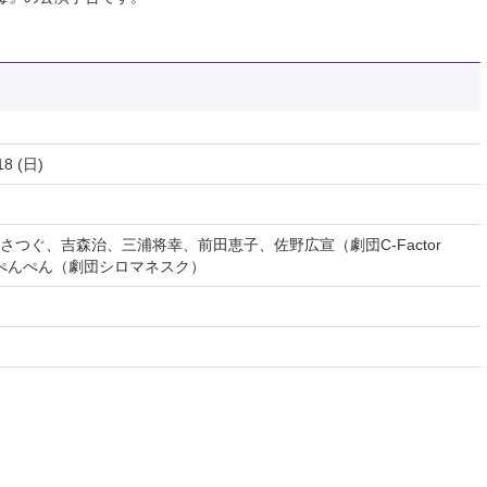
18 (日)
つぐ、吉森治、三浦将幸、前田恵子、佐野広宣（劇団C-Factor
ぺんぺん（劇団シロマネスク）
由）