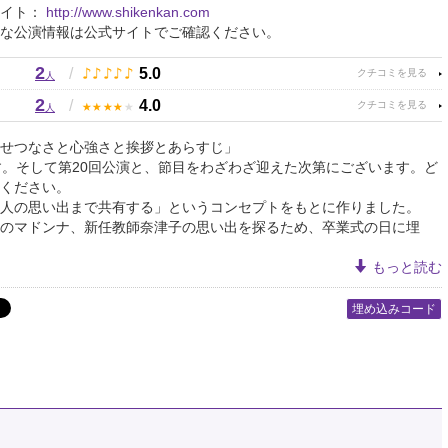
サイト：
http://www.shikenkan.com
な公演情報は公式サイトでご確認ください。
2
♪
♪
♪
♪
♪
/
5.0
人
2
★
★
★
★
★
/
4.0
人
せつなさと心強さと挨拶とあらすじ」
す。そして第20回公演と、節目をわざわざ迎えた次第にございます。ど
ください。
人の思い出まで共有する」というコンセプトをもとに作りました。
のマドンナ、新任教師奈津子の思い出を探るため、卒業式の日に埋
もっと読む
埋め込みコード