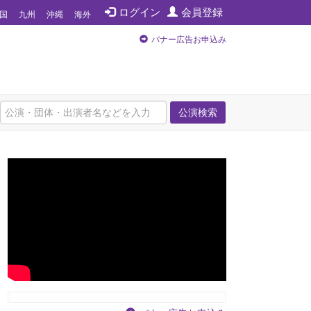
ログイン
会員登録
国
九州
沖縄
海外
バナー広告お申込み
公演検索