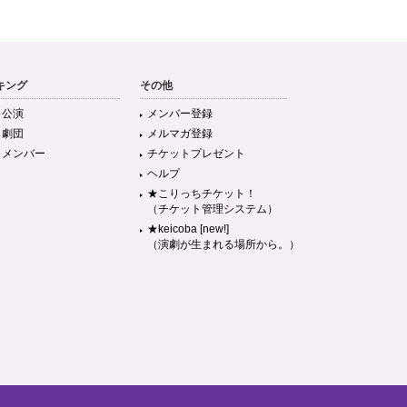
キング
その他
目公演
メンバー登録
目劇団
メルマガ登録
目メンバー
チケットプレゼント
ヘルプ
★こりっちチケット！
（チケット管理システム）
★keicoba [new!]
（演劇が生まれる場所から。）