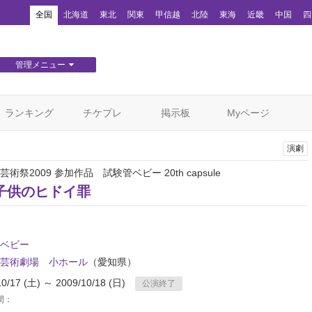
！
全国
北海道
東北
関東
甲信越
北陸
東海
近畿
中国
四
管理メニュー
団体WEBサイト管理
顧客管理
ランキング
チケプレ
掲示板
Myページ
演劇
術祭2009 参加作品 試験管ベビー 20th capsule
子供のヒドイ罪
ベビー
芸術劇場 小ホール
（愛知県）
10/17 (土) ～ 2009/10/18 (日)
公演終了
間：