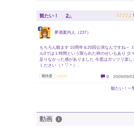
♪
♪
♪
♪
♪
2
観たい！
人
夢酒案内人（237）
もちろん観ます 10周年＆20回公演なんですね～ 
ル3では１時間という限られた枠のせいもあり 少
足りなかった感がありました 今度はガッツリ楽し
ください（＾▽＾）...
♪♪♪♪♪
期待度
0
2009/09/01
観たい！一
動画
1