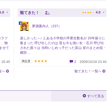
★
★
★
★
★
2
5.0
4.0
観てきた！
人
夢酒案内人（237）
カラフ
楽しかった～♪ とある小学校の卒業生数名が 20年振りに
々、物
集まった 呼び出したのは 昔も今も強い女・石川 呼び出
ませて
された面々は 当時いじめっ子だった富山 皆のまとめ役・
横田 ...
★★★★
満足度
 20:45
2
2009/10/18 23:40
覧へ
観てきた！一覧へ
すべて見る