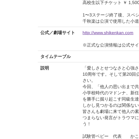
高校生以下チケット ￥ 1,5
1〜3ステージ終了後、スペ
千秋楽は公演で使用した小道
公式／劇場サイト
http://www.shikenkan.com
※正式な公演情報は公式サ
タイムテーブル
説明
「愛しさとせつなさと心強さ
10周年です。そして第20
さい。
今回、「他人の思い出まで共
小学校時代のマドンナ、新任
を勝手に掘り起こす同級生達
しかし見つかるのは関係ない
皆さんも劇場に来て他人の素
つまらない発言がトラウマに
う！
試験管ベビー 代表 かこ