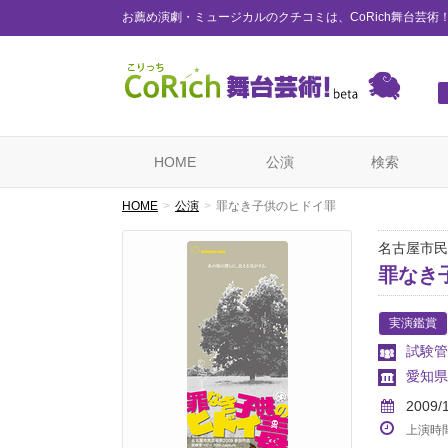
お薦め演劇・ミュージカルのクチコミは、CoRich舞台芸術
HOME
公演
検索
HOME
公演
罪なき子供のヒドイ罪
名古屋市民芸
罪なき
実演鑑賞
試験管
愛知県
2009/
上演時