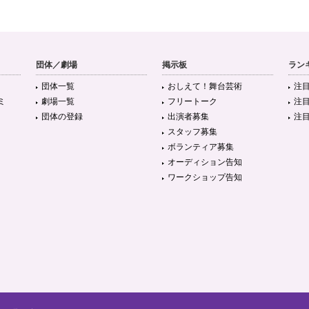
団体／劇場
掲示板
ラン
団体一覧
おしえて！舞台芸術
注
ミ
劇場一覧
フリートーク
注
団体の登録
出演者募集
注
スタッフ募集
ボランティア募集
オーディション告知
ワークショップ告知