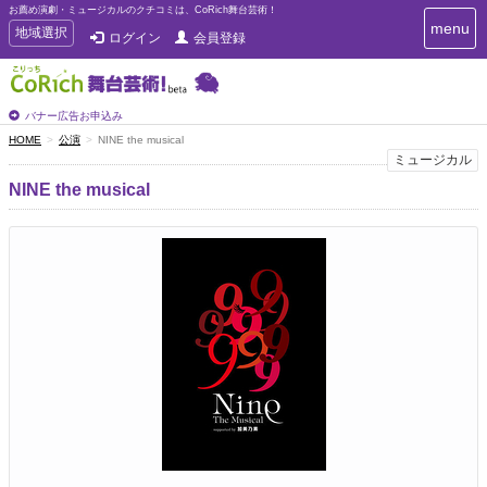
お薦め演劇・ミュージカルのクチコミは、CoRich舞台芸術！
T
menu
T
地域選択
ログイン
会員登録
o
o
g
g
g
g
l
l
バナー広告お申込み
e
e
HOME
公演
NINE the musical
n
n
ミュージカル
a
a
v
NINE the musical
i
v
g
i
a
g
t
a
i
t
o
n
i
o
n