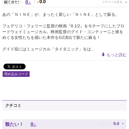
0
/
0.0
人
あの「ＮＩＮＥ」が、まったく新しい「ＮＩＮＥ」として蘇る。
フェデリコ・フェリーニ監督の映画『8 1/2』をモチーフにしたブロ
ードウェイミュージカル。映画監督のグイド・コンティーニと彼を
めぐる女性たちを描いた本作をG2演出で新たに蘇る！
グイド役にはミュージカル「タイタニック」をは...
もっと読む
埋め込みコード
クチコミ
♪
♪
♪
♪
♪
0
0.0
観たい！
人