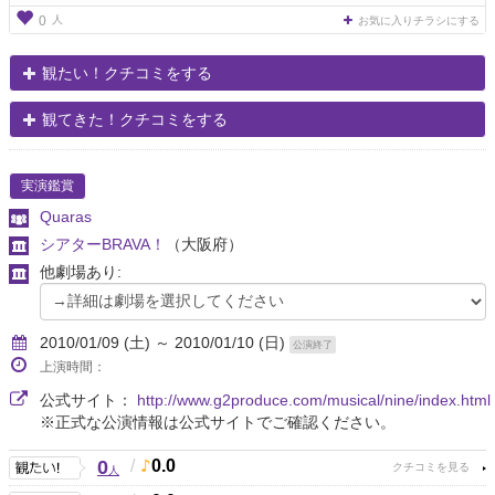
人
0
お気に入りチラシにする
観たい！クチコミをする
観てきた！クチコミをする
実演鑑賞
Quaras
シアターBRAVA！
（大阪府）
他劇場あり:
2010/01/09 (土) ～ 2010/01/10 (日)
公演終了
上演時間：
公式サイト：
http://www.g2produce.com/musical/nine/index.html
※正式な公演情報は公式サイトでご確認ください。
0
/
0.0
人