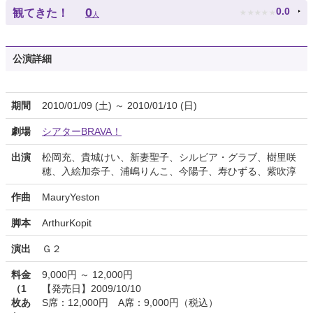
★
★
★
★
★
0
0.0
観てきた！
人
公演詳細
期間
2010/01/09 (土) ～ 2010/01/10 (日)
劇場
シアターBRAVA！
出演
松岡充、貴城けい、新妻聖子、シルビア・グラブ、樹里咲
穂、入絵加奈子、浦嶋りんこ、今陽子、寿ひずる、紫吹淳
作曲
MauryYeston
脚本
ArthurKopit
演出
Ｇ２
料金
9,000円 ～ 12,000円
（1
【発売日】2009/10/10
枚あ
S席：12,000円 A席：9,000円（税込）