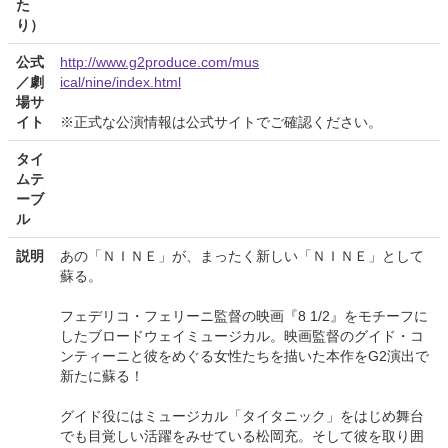
た
り）
公式
http://www.g2produce.com/mus
／劇
ical/nine/index.html
場サ
イト
※正式な公演情報は公式サイトでご確認ください。
タイ
ムテ
ーブ
ル
説明
あの「ＮＩＮＥ」が、まったく新しい「ＮＩＮＥ」として
蘇る。
フェデリコ・フェリーニ監督の映画『8 1/2』をモチーフに
したブロードウェイミュージカル。映画監督のグイド・コ
ンティーニと彼をめぐる女性たちを描いた本作をG2演出で
新たに蘇る！
グイド役にはミュージカル「タイタニック」をはじめ舞台
でも目覚しい活躍をみせている松岡充。そして彼を取り囲