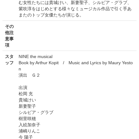
む女性たちには貴城けい、新妻聖子、シルビア・グラブ、
紫吹淳をはじめとする様々なミュージカル作品で引く手あ
またのトップ女優たちが演じる。
その
他注
意事
項
スタ
NINE the musical
ッフ
Book by Arthur Kopit / Music and Lyrics by Maury Yesto
n
演出 Ｇ２
出演
松岡 充
貴城けい
新妻聖子
シルビア・グラブ
樹里咲穂
入絵加奈子
浦嶋りんこ
今 陽子