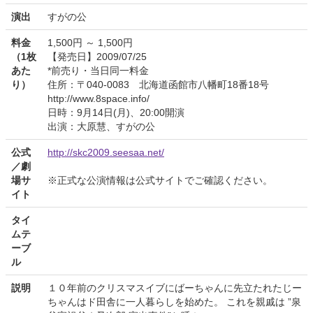
演出
すがの公
料金
1,500円 ～ 1,500円
（1枚
【発売日】2009/07/25
あた
*前売り・当日同一料金
り）
住所：〒040-0083 北海道函館市八幡町18番18号
http://www.8space.info/
日時：9月14日(月)、20:00開演
出演：大原慧、すがの公
公式
http://skc2009.seesaa.net/
／劇
場サ
※正式な公演情報は公式サイトでご確認ください。
イト
タイ
ムテ
ーブ
ル
説明
１０年前のクリスマスイブにばーちゃんに先立たれたじー
ちゃんはド田舎に一人暮らしを始めた。 これを親戚は ”泉