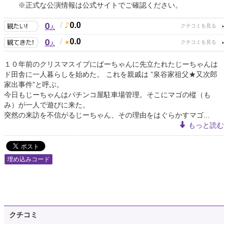
※正式な公演情報は公式サイトでご確認ください。
0
/
0.0
人
0
/
0.0
人
１０年前のクリスマスイブにばーちゃんに先立たれたじーちゃんは
ド田舎に一人暮らしを始めた。 これを親戚は ”泉谷家祖父★又次郎
家出事件”と呼ぶ。
今日もじーちゃんはパチンコ屋駐車場管理。そこにマゴの樅（も
み）が一人で遊びに来た。
突然の来訪を不信がるじーちゃん、その理由をはぐらかすマゴ...
もっと読む
埋め込みコード
クチコミ