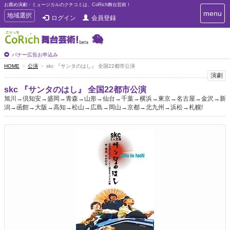
お薦め演劇・ミュージカルのクチコミは、CoRich舞台芸術！
T
menu
T
地域選択
ログイン
会員登録
o
o
g
g
g
g
l
l
バナー広告お申込み
e
e
HOME
公演
skc 『サンタのはし』 全国22都市公演
n
n
演劇
a
a
v
skc 『サンタのはし』 全国22都市公演
i
v
旭川→倶知安→盛岡→青森→山形→仙台→千葉→横浜→東京→名古屋→金沢→新
g
i
潟→函館→大阪→高知→松山→広島→岡山→京都→北九州→浜松→札幌!
a
g
t
a
i
t
o
n
i
o
n