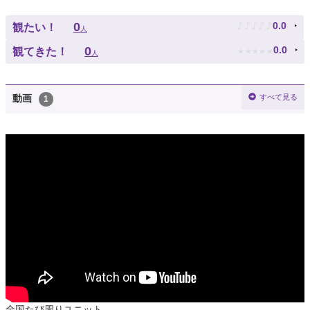
♪
♪
♪
♪
♪
0
0.0
観たい！
人
★
★
★
★
★
0
0.0
観てきた！
人
すべて見る
動画
1
全国たび周りユニット