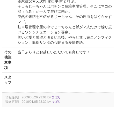
谷家祖父★又次郎 家出事件”と呼ぶ。
今日もじーちゃんはパチンコ屋駐車場管理。そこにマゴの
樅（もみ）が一人で遊びに来た。
突然の来訪を不信がるじーちゃん、その理由をはぐらかす
マゴ。
駐車場管理小屋の中でじーちゃんと孫が２人だけで繰り広
げるワンシチュエーション喜劇。
笑いと愛と希望と明るい老後、やらせ無し完全ノンフィク
ション、爺孫サンタの心暖まる愛情物語。
その
当日ふらりとお越しいただいても良しです！
他注
意事
項
スタ
ッフ
[情報提供] 2009/08/26 23:01 by
ひばり
[最終更新] 2010/01/05 23:32 by
ひばり