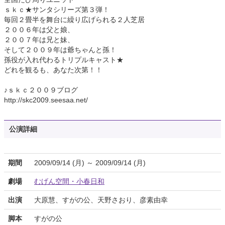
ｓｋｃ★サンタシリーズ第３弾！
毎回２畳半を舞台に繰り広げられる２人芝居
２００６年は父と娘、
２００７年は兄と妹、
そして２００９年は爺ちゃんと孫！
孫役が入れ代わるトリプルキャスト★
どれを観るも、あなた次第！！
♪ｓｋｃ２００９ブログ
http://skc2009.seesaa.net/
公演詳細
期間
2009/09/14 (月) ～ 2009/09/14 (月)
劇場
むげん空間・小春日和
出演
大原慧、すがの公、天野さおり、彦素由幸
脚本
すがの公