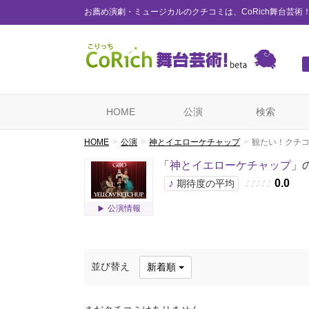
お薦め演劇・ミュージカルのクチコミは、CoRich舞台芸術
HOME
公演
検索
HOME
公演
神とイエローケチャップ
観たい！クチ
「
神とイエローケチャップ
」
♪
0.0
期待度の平均
♪
♪
♪
♪
♪
公演情報
並び替え
新着順