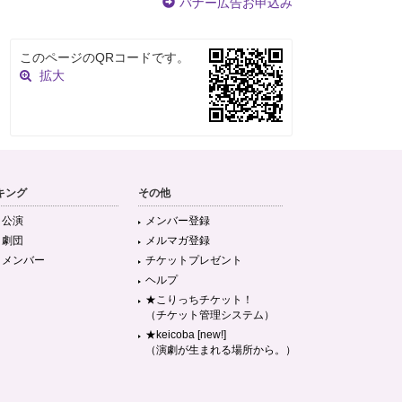
バナー広告お申込み
このページのQRコードです。
拡大
キング
その他
目公演
メンバー登録
目劇団
メルマガ登録
目メンバー
チケットプレゼント
ヘルプ
★こりっちチケット！
（チケット管理システム）
★keicoba [new!]
（演劇が生まれる場所から。）