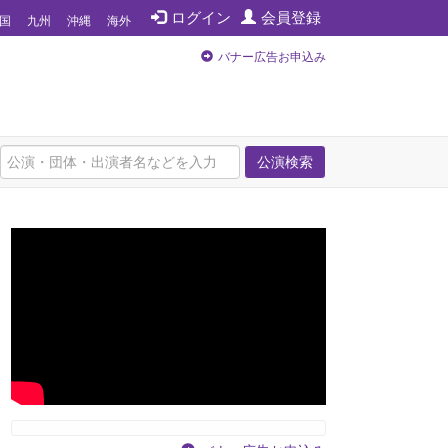
ログイン
会員登録
国
九州
沖縄
海外
バナー広告お申込み
公演検索