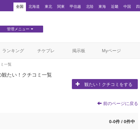
！
全国
北海道
東北
関東
甲信越
北陸
東海
近畿
中国
四
管理メニュー
団体WEBサイト管理
顧客管理
ランキング
チケプレ
掲示板
Myページ
コミ一覧
の観たい！クチコミ一覧
観たい！クチコミをする
前のページに戻る
0-0件 / 0件中