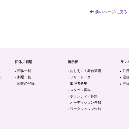
前のページに戻る
団体／劇場
掲示板
ラン
団体一覧
おしえて！舞台芸術
注
ミ
劇場一覧
フリートーク
注
団体の登録
出演者募集
注
スタッフ募集
ボランティア募集
オーディション告知
ワークショップ告知