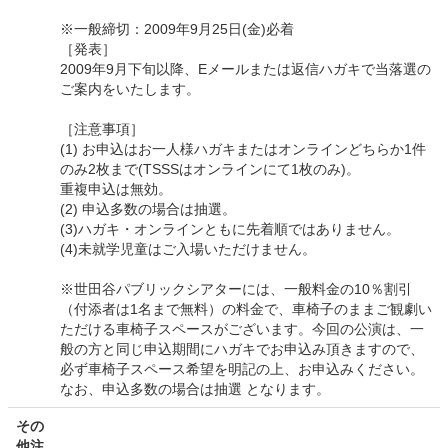
※一般締切：2009年9月25日(金)必着
［発表］
2009年9月下旬以降、Eメールまたは返信ハガキで当落選の
ご案内をいたします。
［注意事項］
(1) お申込はお一人様ハガキまたはオンラインどちらか1件
のみ2枚まで(TSSSはオンラインにて1枚のみ)。
重複申込は無効。
(2) 申込多数の場合は抽選。
(3)ハガキ・オンラインともに先着順ではありません。
(4)未就学児童はご入場いただけません。
※世田谷パブリックシアターには、一般料金の10％割引
（付添者は1名まで無料）の料金で、車椅子のままご観劇い
ただける車椅子スペースがございます。今回の公演は、一
般の方と同じ申込期間にハガキでお申込み頂きますので、
必ず車椅子スペース希望を明記の上、お申込みください。
なお、申込多数の場合は抽選 となります。
その
他注