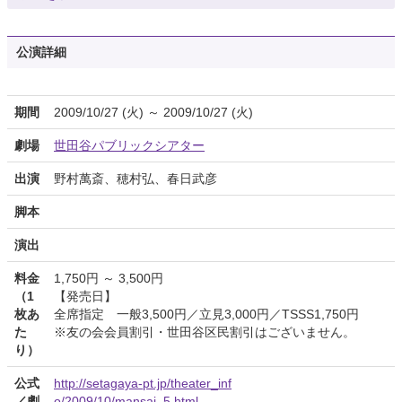
公演詳細
期間
2009/10/27 (火) ～ 2009/10/27 (火)
劇場
世田谷パブリックシアター
出演
野村萬斎、穂村弘、春日武彦
脚本
演出
料金
1,750円 ～ 3,500円
（1
【発売日】
枚あ
全席指定 一般3,500円／立見3,000円／TSSS1,750円
た
※友の会会員割引・世田谷区民割引はございません。
り）
公式
http://setagaya-pt.jp/theater_inf
／劇
o/2009/10/mansai_5.html