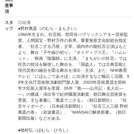
意事
項
スタ
◎出演
ッフ
●野村萬斎（のむら・まんさい）
1966年生まれ。狂言師。世田谷パブリックシアター芸術監
督。人間国宝・野村万作の長男。重要無形文化財総合指定
者。「狂言ござる乃座」主宰。国内外の能狂言公演はもと
より、舞台『子午線の祀り』『オイディプス王』『ハムレ
ット』、映画『陰陽師』に主演。『まちがいの狂言』では
狂言の技法を駆使した舞台を、『国盗人』では古典芸能と
現代芸術の融合を図る舞台を演出・主演。また、NHK教育
テレビ「にほんごであそぼ」に出演するなど幅広く活躍。9
9年文化庁芸術祭演劇部門新人賞、2003年芸術選奨文部科
学大臣新人賞等を受賞。05年『敦――山月記・名人伝―
―』の構成・演出等で紀伊國屋演劇賞、朝日舞台芸術賞を
受賞。主な著書に『萬斎でござる』（朝日新聞社）、『狂
言サイボーグ』（日本経済新聞社）、『狂言三人三様 野村
萬斎の巻』（岩波書店）、『MANSAI◎解体新書』（朝日
新聞出版）などがある。
●穂村弘（ほむら・ひろし）