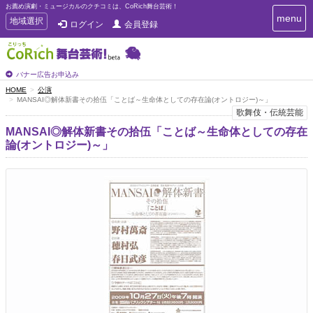
お薦め演劇・ミュージカルのクチコミは、CoRich舞台芸術！
T
menu
T
地域選択
ログイン
会員登録
o
o
g
g
g
g
l
l
バナー広告お申込み
e
e
HOME
公演
n
MANSAI◎解体新書その拾伍「ことば～生命体としての存在論(オントロジー)～」
n
a
歌舞伎・伝統芸能
a
v
i
v
MANSAI◎解体新書その拾伍「ことば～生命体としての存在
g
i
論(オントロジー)～」
a
g
t
a
i
t
o
n
i
o
n