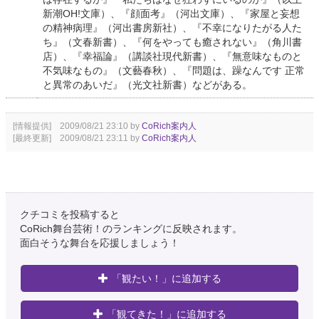
新潮OH!文庫）、『顔面考』（河出文庫）、『家屋と妄想
の精神病理』（河出書房新社）、『不幸になりたがる人た
ち』（文春新書）、『何をやっても癒されない』（角川書
店）、『幸福論』（講談社現代新書）、『無意味なものと
不気味なもの』（文藝春秋）、『問題は、躁なんです 正常
と異常のあいだ』（光文社新書）などがある。
[情報提供] 2009/08/21 23:10 by
CoRich案内人
[最終更新] 2009/08/21 23:11 by
CoRich案内人
クチコミを投稿すると
CoRich舞台芸術！のランキングに反映されます。
面白そうな舞台を応援しましょう！
「観たい！」に追加する
「観てきた！」に追加する