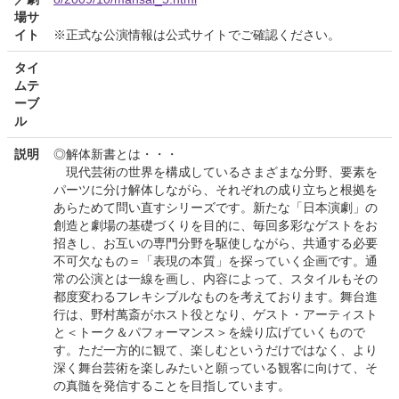
場サ
イト
※正式な公演情報は公式サイトでご確認ください。
タイ
ムテ
ーブ
ル
説明
◎解体新書とは・・・
現代芸術の世界を構成しているさまざまな分野、要素を
パーツに分け解体しながら、それぞれの成り立ちと根拠を
あらためて問い直すシリーズです。新たな「日本演劇」の
創造と劇場の基礎づくりを目的に、毎回多彩なゲストをお
招きし、お互いの専門分野を駆使しながら、共通する必要
不可欠なもの＝「表現の本質」を探っていく企画です。通
常の公演とは一線を画し、内容によって、スタイルもその
都度変わるフレキシブルなものを考えております。舞台進
行は、野村萬斎がホスト役となり、ゲスト・アーティスト
と＜トーク＆パフォーマンス＞を繰り広げていくもので
す。ただ一方的に観て、楽しむというだけではなく、より
深く舞台芸術を楽しみたいと願っている観客に向けて、そ
の真髄を発信することを目指しています。