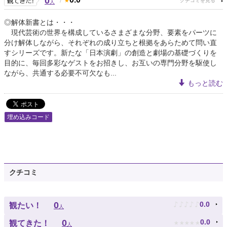
0
人
◎解体新書とは・・・
現代芸術の世界を構成しているさまざまな分野、要素をパーツに
分け解体しながら、それぞれの成り立ちと根拠をあらためて問い直
すシリーズです。新たな「日本演劇」の創造と劇場の基礎づくりを
目的に、毎回多彩なゲストをお招きし、お互いの専門分野を駆使し
ながら、共通する必要不可欠なも...
もっと読む
埋め込みコード
クチコミ
♪
♪
♪
♪
♪
0
0.0
観たい！
人
★
★
★
★
★
0
0.0
観てきた！
人