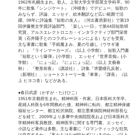
1962年札幌生まれ。歌人。上智大学文学部英文学科卒。90
年に歌集『シンジケート』（沖積舎）でデビュー。短歌の
みならず、評論、エッセイ、絵本翻訳など広い範囲で活
躍。08年に評論集『短歌の友人』（河出書房新社）で第19
回伊藤整文学賞評論部門、「楽しい一日」で第44回短歌研
究賞、アルスエレクトロニカ・インタラクティブ部門栄誉
賞（石井陽子とのコラボレーションによる）などを受賞。
主な著書に歌集『手紙魔まみ、夏の引越し（ウサギ連
れ）』『ラインマーカーズ』（以上 小学館）、短歌入門書
『短歌という爆弾』(小学館）、エッセイ『世界音痴』(小
学館）、『にょっ記』『にょにょっ記』（以上 文藝春
秋）、『整形前夜』（講談社）、詩集『求愛瞳孔反射』
（新潮社）、ショートストーリー集『車掌』『課長』（以
上 ヒヨコ舎）などがある。
●春日武彦（かすが・たけひこ）
1951年京都府生まれ。精神科医・作家。日本医科大学卒。
産婦人科医を6年間務めた後、精神科に転向、都立精神保健
福祉センター、都立松沢病院、都立墨東病院神経科部長な
どを経て、2009年より多摩中央病院院長および日本医科大
学精神科客員教授。精神医学に関する専門書、エッセイ、
小説など著作は多数。主な著書に『ロマンティックな狂気
は存在するか』『私たちはなぜ狂わずにいるのか』（以上