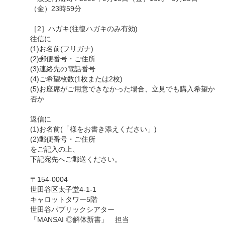
（金）23時59分
［2］ハガキ(往復ハガキのみ有効)
往信に
(1)お名前(フリガナ)
(2)郵便番号・ご住所
(3)連絡先の電話番号
(4)ご希望枚数(1枚または2枚)
(5)お座席がご用意できなかった場合、立見でも購入希望か
否か
返信に
(1)お名前(「様をお書き添えください」)
(2)郵便番号・ご住所
をご記入の上、
下記宛先へご郵送ください。
〒154-0004
世田谷区太子堂4-1-1
キャロットタワー5階
世田谷パブリックシアター
「MANSAI ◎解体新書」 担当