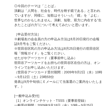
◎今回のテーマは「ことば」
演劇は「人間を、社会を、時代を映す鏡である」と言われ
ていますが、同様に、短歌はそういった「鏡」を「よむ」
世界なのかもしれません。演劇、短歌、双方に内在する“生
きたことばの力”について考えてみたいと思います。
［申込受付方法］
※劇場友の会会員の方の申込み方法は8月20日発行の会報
誌9月号をご覧ください。
※世田谷区民の方の申込み方法は8月25日発行の世田谷区
報「情報ガイド」をご覧ください。
せたがやアーツカード（要事前申し込み）
世田谷アーツカードをお持ちの世田谷区在住の方は、オン
ラインでお申し込みいただけます。
（世田谷アーツカード受付期間：2009年9月2日（水）10時
～9月12日（土）23時59分
発表は9月中旬頃にＥメールにて当落選のご案内をいたしま
す。）
[一般申込み受付]
［1］オンラインチケット・TSSS（要事前登録）
一般受付期間：2009年9月18日（金）10時～9月25日