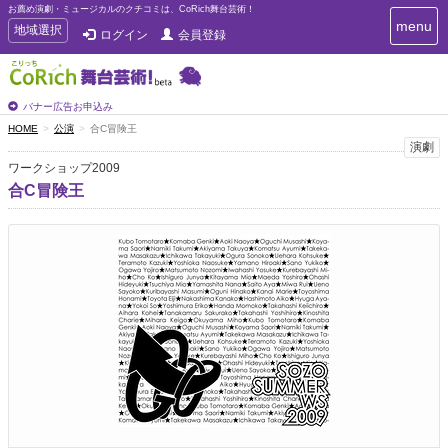
お薦め演劇・ミュージカルのクチコミは、CoRich舞台芸術！
T
menu
T
地域選択
ログイン
会員登録
o
o
g
g
g
g
l
l
バナー広告お申込み
e
e
HOME
公演
合C冒険王
n
n
演劇
a
a
v
ワークショップ2009
i
v
合C冒険王
g
i
a
g
t
a
i
t
o
n
i
o
n