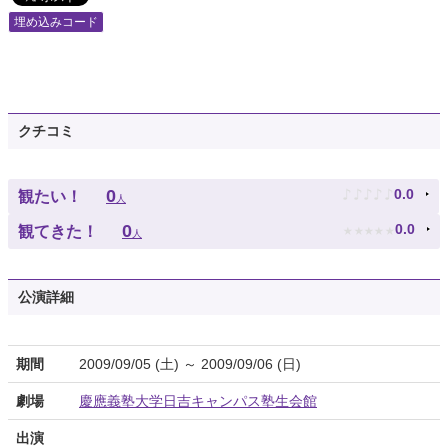
埋め込みコード
クチコミ
♪
♪
♪
♪
♪
0
0.0
観たい！
人
★
★
★
★
★
0
0.0
観てきた！
人
公演詳細
期間
2009/09/05 (土) ～ 2009/09/06 (日)
劇場
慶應義塾大学日吉キャンパス塾生会館
出演