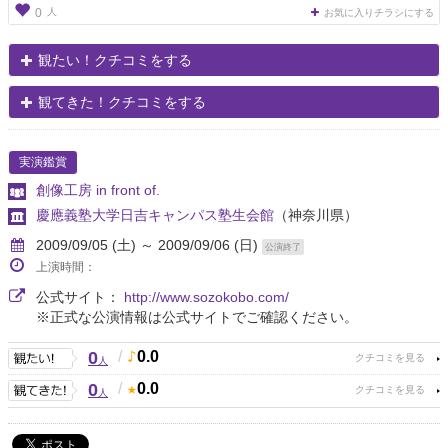
人
0
お気に入りチラシにする
観たい！クチコミをする
観てきた！クチコミをする
実演鑑賞
創像工房 in front of.
慶應義塾大学日吉キャンパス塾生会館
（神奈川県）
2009/09/05 (土) ～ 2009/09/06 (日)
公演終了
上演時間：
公式サイト：
http://www.sozokobo.com/
※正式な公演情報は公式サイトでご確認ください。
0
/
0.0
人
0
/
0.0
人