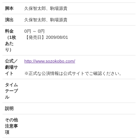
脚本
久保智太郎、駒場源貴
演出
久保智太郎、駒場源貴
料金
0円 ～ 0円
（1枚
【発売日】2009/08/01
あた
り）
公式／
http://www.sozokobo.com/
劇場サ
イト
※正式な公演情報は公式サイトでご確認ください。
タイム
テーブ
ル
説明
その他
注意事
項