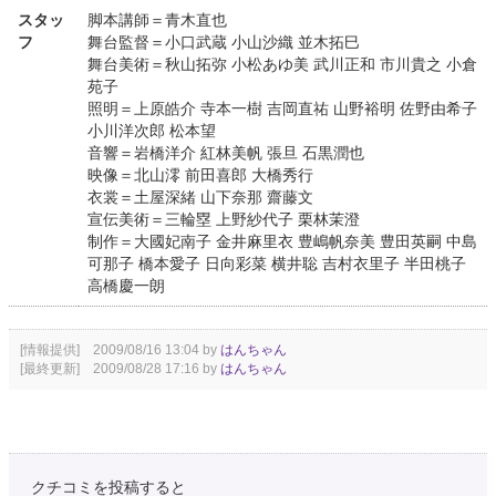
スタッ
脚本講師＝青木直也
フ
舞台監督＝小口武蔵 小山沙織 並木拓巳
舞台美術＝秋山拓弥 小松あゆ美 武川正和 市川貴之 小倉
苑子
照明＝上原皓介 寺本一樹 吉岡直祐 山野裕明 佐野由希子
小川洋次郎 松本望
音響＝岩橋洋介 紅林美帆 張旦 石黒潤也
映像＝北山澪 前田喜郎 大橋秀行
衣裳＝土屋深緒 山下奈那 齋藤文
宣伝美術＝三輪塁 上野紗代子 栗林茉澄
制作＝大國妃南子 金井麻里衣 豊嶋帆奈美 豊田英嗣 中島
可那子 橋本愛子 日向彩菜 横井聡 吉村衣里子 半田桃子
高橋慶一朗
[情報提供] 2009/08/16 13:04 by
はんちゃん
[最終更新] 2009/08/28 17:16 by
はんちゃん
クチコミを投稿すると