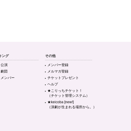
キング
その他
目公演
メンバー登録
目劇団
メルマガ登録
目メンバー
チケットプレゼント
ヘルプ
★こりっちチケット！
（チケット管理システム）
★keicoba [new!]
（演劇が生まれる場所から。）