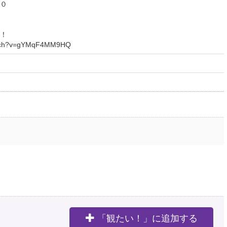
０
！
watch?v=gYMqF4MM9HQ
「観たい！」に追加する
。