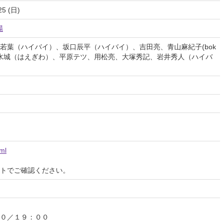
25 (日)
場
若葉（ハイバイ）、坂口辰平（ハイバイ）、吉田亮、青山麻紀子(bok
遥、町田水城（はえぎわ）、平原テツ、用松亮、大塚秀記、岩井秀人（ハイバ
tml
イトでご確認ください。
０／１９：００