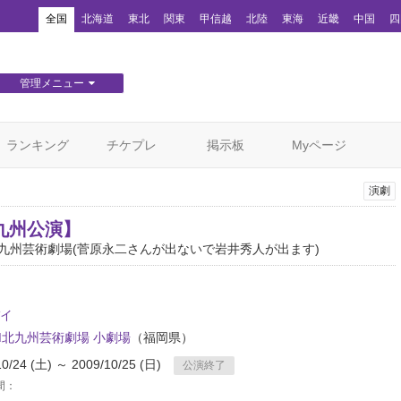
！
全国
北海道
東北
関東
甲信越
北陸
東海
近畿
中国
四
管理メニュー
団体WEBサイト管理
顧客管理
ランキング
チケプレ
掲示板
Myページ
演劇
九州公演】
北九州芸術劇場(菅原永二さんが出ないで岩井秀人が出ます)
イ
OM北九州芸術劇場 小劇場
（福岡県）
10/24 (土) ～ 2009/10/25 (日)
公演終了
間：