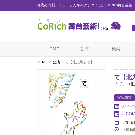
お薦め演劇・ミュージカルのクチコミは、CoRich舞台芸術
HOME
公演
検索
HOME
公演
て【北九州公演】
て【北
「て」in
実演鑑賞
ハイバ
J:C
2009/
上演時