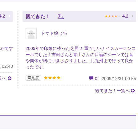
★
★
★
★
★
7
4.2
4.2
観てきた！
人
トマト娘（4）
しみです
2009年で印象に残った芝居２ 重々しいナイスカーテンコ
ールでした！吉田さんと青山さんの口論のシーンでは音
や肉体が胸につきささりました。北九州まで行って良か
 02:48
ったです。
★★★★
覧へ
満足度
0
2009/12/31 00:55
観てきた！一覧へ