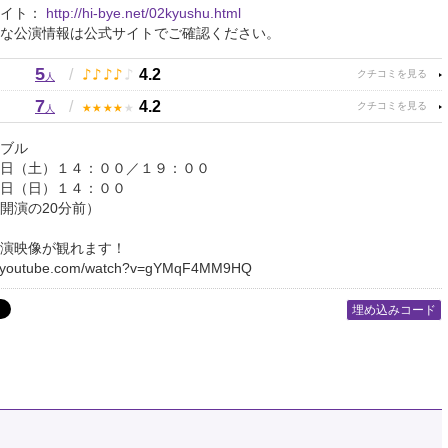
サイト：
http://hi-bye.net/02kyushu.html
な公演情報は公式サイトでご確認ください。
5
♪
♪
♪
♪
♪
/
4.2
人
7
★
★
★
★
★
/
4.2
人
ブル
日（土）１４：００／１９：００
日（日）１４：００
開演の20分前）
演映像が観れます！
w.youtube.com/watch?v=gYMqF4MM9HQ
埋め込みコード