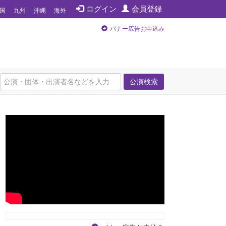
ログイン
会員登録
国
九州
沖縄
海外
バナー広告お申込み
公演検索