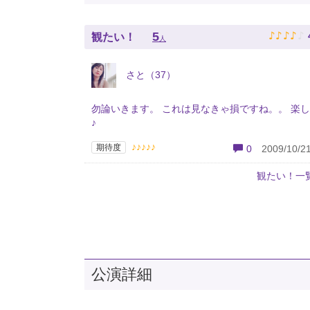
♪
♪
♪
♪
♪
5
観たい！
人
さと（37）
勿論いきます。 これは見なきゃ損ですね。。 楽
♪
♪♪♪♪♪
期待度
0
2009/10/21
観たい！一
公演詳細