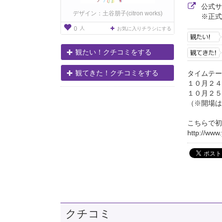
公式
デザイン：土谷朋子(citron works)
※正式
人
0
お気に入りチラシにする
観たい！クチコミをする
観てきた！クチコミをする
タイムテー
１０月２４
１０月２５
（※開場は
こちらで初
http://ww
クチコミ