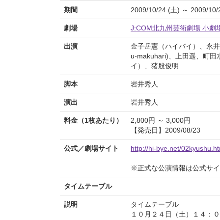
期間
2009/10/24 (土) ～ 2009/10/
劇場
J:COM北九州芸術劇場 小劇
出演
金子岳憲（ハイバイ）、永井
u-makuhari)、上田
イ）、猪股俊明
脚本
岩井秀人
演出
岩井秀人
料金（1枚あたり）
2,800円 ～ 3,000円
【発売日】2009/08/23
公式／劇場サイト
http://hi-bye.net/02kyushu.h
※正式な公演情報は公式サ
タイムテーブル
説明
タイムテーブル
１０月２４日（土）１４：０