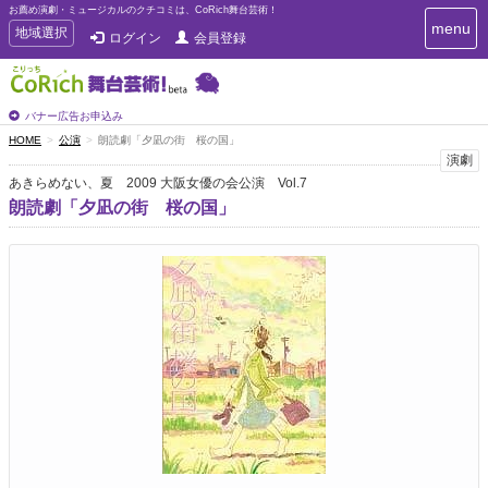
お薦め演劇・ミュージカルのクチコミは、CoRich舞台芸術！
T
menu
T
地域選択
ログイン
会員登録
o
o
g
g
g
g
l
l
バナー広告お申込み
e
e
HOME
公演
朗読劇「夕凪の街 桜の国」
n
n
演劇
a
a
v
あきらめない、夏 2009 大阪女優の会公演 Vol.7
i
v
朗読劇「夕凪の街 桜の国」
g
i
a
g
t
a
i
t
o
n
i
o
n