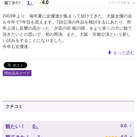
1
/
4.0
人
2003年より、毎年夏に女優達が集まって続けてきた、大阪女優の会
も今年で7年目を迎えます。7回公演の作品を検討するにあたり、昨
年上演し反響の高かった「夕凪の街 桜の国」をより多くの方に観て
頂きたいとの思いで、初の再演、また、大阪・京都公演という新し
い試みをすることになりました。
今年も女優達...
もっと読む
埋め込みコード
クチコミ
♪
♪
♪
♪
♪
0
0.0
観たい！
人
★
★
★
★
★
4.0