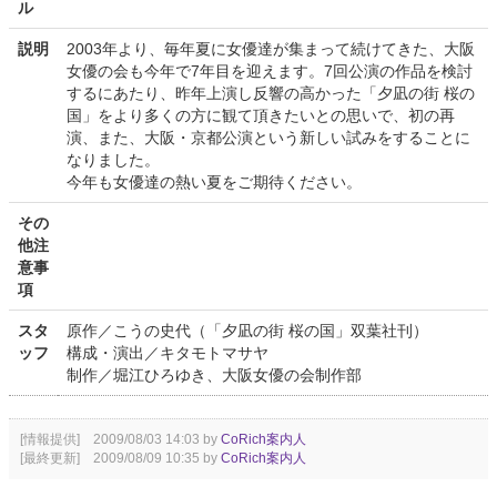
ル
説明
2003年より、毎年夏に女優達が集まって続けてきた、大阪
女優の会も今年で7年目を迎えます。7回公演の作品を検討
するにあたり、昨年上演し反響の高かった「夕凪の街 桜の
国」をより多くの方に観て頂きたいとの思いで、初の再
演、また、大阪・京都公演という新しい試みをすることに
なりました。
今年も女優達の熱い夏をご期待ください。
その
他注
意事
項
スタ
原作／こうの史代（「夕凪の街 桜の国」双葉社刊）
ッフ
構成・演出／キタモトマサヤ
制作／堀江ひろゆき、大阪女優の会制作部
[情報提供] 2009/08/03 14:03 by
CoRich案内人
[最終更新] 2009/08/09 10:35 by
CoRich案内人