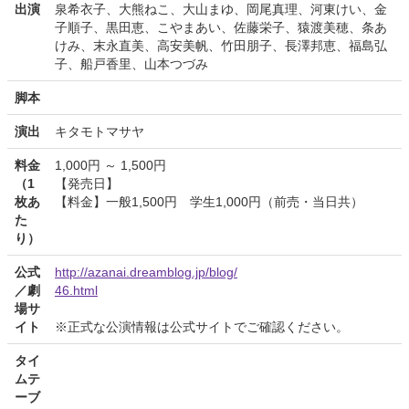
出演
泉希衣子、大熊ねこ、大山まゆ、岡尾真理、河東けい、金
子順子、黒田恵、こやまあい、佐藤栄子、猿渡美穂、条あ
けみ、末永直美、高安美帆、竹田朋子、長澤邦恵、福島弘
子、船戸香里、山本つづみ
脚本
演出
キタモトマサヤ
料金
1,000円 ～ 1,500円
（1
【発売日】
枚あ
【料金】一般1,500円 学生1,000円（前売・当日共）
た
り）
公式
http://azanai.dreamblog.jp/blog/
／劇
46.html
場サ
イト
※正式な公演情報は公式サイトでご確認ください。
タイ
ムテ
ーブ