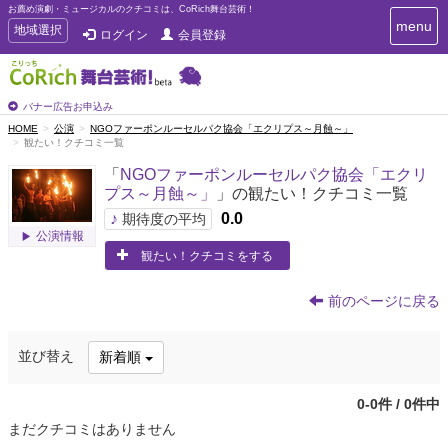
お薦め演劇・ミュージカルのクチコミは、CoRich舞台芸術！
T
menu
T
地域選択
ログイン
会員登録
o
o
g
g
g
g
l
l
バナー広告お申込み
e
e
HOME
公演
NGOファーポンルーセルパク協会「エクリプス～月蝕～」
n
観たい！クチコミ一覧
n
a
a
v
「
NGOファーポンルーセルパク協会「エクリ
i
v
プス～月蝕～」
」の観たい！クチコミ一覧
g
i
a
♪
0.0
期待度の平均
g
t
公演情報
a
i
観たい！クチコミをする
t
o
n
i
前のページに戻る
o
n
並び替え
新着順
0-0件 / 0件中
まだクチコミはありません